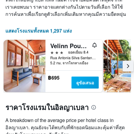
เฉลี่ย
ใน
ของ
เราเคยพบมา ราคาอาจแตกต่างกันไปตามวันที่เลือก ให้ใช้
ช่วง
ห้อง
การค้นหาเพื่อเรียกดูตัวเลือกเพิ่มเติมหากคุณมีความยืดหยุ่น
3
พัก
วัน
ที่
แสดงโรงแรมทั้งหมด 1,297 แห่ง
ผ่าน
มา
Velinn Pousada Canoa Ilhabela
3 ดาว
ยอดเยี่ยม 8.4
Rua Antonia Silva Santana 95, อิลญาเบลา, บราซิล
5.2 กม. จากใจกลางเมือง
฿695
ดูข้อเสนอ
ราคาโรงแรมในอิลญาเบลา
A breakdown of the average price per hotel class in
อิลญาเบลา. คุณยังจะได้พบกับที่พักยอดนิยมและคุ้มค่าที่สุด