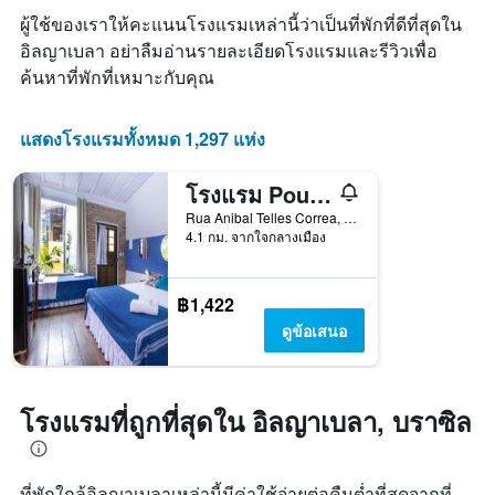
หมู่
พัก
มา
ผู้ใช้ของเราให้คะแนนโรงแรมเหล่านี้ว่าเป็นที่พักที่ดีที่สุดใน
โรงแรม
แผนภูมิ
ตาม
อิลญาเบลา อย่าลืมอ่านรายละเอียดโรงแรมและรีวิวเพื่อ
มี
จำนวน
ค้นหาที่พักที่เหมาะกับคุณ
แกน
ดาว
X
แผนภูมิ
1
มี
แสดงโรงแรมทั้งหมด 1,297 แห่ง
แกน
แกน
แสดง
Y
จำนวน
โรงแรม Pousada Recanto da Villa
1
วัน
แกน
Rua Anibal Telles Correa, 89 - Vila, อิลญาเบลา, บราซิล
ก่อน
แสดง
4.1 กม. จากใจกลางเมือง
การ
ราคา
เข้า
เฉลี่ย
พัก
ของ
฿1,422
แผนภูมิ
ห้อง
มี
ดูข้อเสนอ
พัก
แกน
ใน
Y
ช่วง
1
สุด
แกน
โรงแรมที่ถูกที่สุดใน อิลญาเบลา, บราซิล
สัปดาห์
แแส
นี้
ดง
ที่
ราคา
พบ
ที่พักใกล้อิลญาเบลาเหล่านี้มีค่าใช้จ่ายต่อคืนต่ำที่สุดจากที่