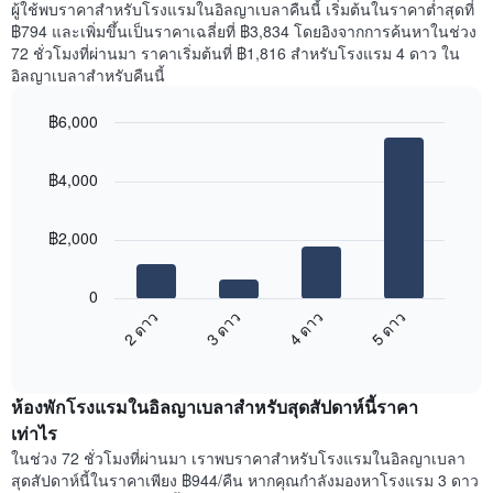
ราคา
ผู้ใช้พบราคาสำหรับโรงแรมในอิลญาเบลาคืนนี้ เริ่มต้นในราคาต่ำสุดที่
มี
เฉลี่ย
฿794 และเพิ่มขึ้นเป็นราคาเฉลี่ยที่ ฿3,834 โดยอิงจากการค้นหาในช่วง
แกน
ของ
72 ชั่วโมงที่ผ่านมา ราคาเริ่มต้นที่ ฿1,816 สำหรับโรงแรม 4 ดาว ใน
Y
ห้อง
อิลญาเบลาสำหรับคืนนี้
1
พัก
แกน
ใน
แแส
฿6,000
แต่ละ
ดง
Bar
วัน
Chart
ราคา
graphic.
chart
ของ
฿4,000
with
เฉลี่ย
สัปดาห์
4
ของ
แผนภูมิ
bars.
ห้อง
มี
฿2,000
พัก
แกน
แผนภูมิ
X
ต่อ
1
0
ไป
แกน
2 ดาว
3 ดาว
4 ดาว
5 ดาว
นี้
แสดง
End
แสดง
วัน
of
ราคา
interactive
ของ
เฉลี่ย
chart
สัปดาห์
ห้องพักโรงแรมในอิลญาเบลาสำหรับสุดสัปดาห์นี้ราคา
ของ
แผนภูมิ
ห้อง
เท่าไร
มี
พัก
ในช่วง 72 ชั่วโมงที่ผ่านมา เราพบราคาสำหรับโรงแรมในอิลญาเบลา
แกน
คืน
สุดสัปดาห์นี้ในราคาเพียง ฿944/คืน หากคุณกำลังมองหาโรงแรม 3 ดาว
Y
นี้