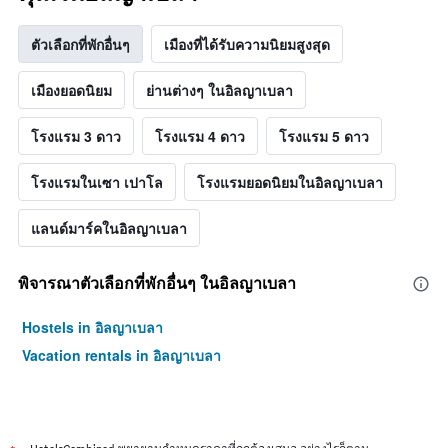
ตัวเลือกที่พักอื่นๆ
เมืองที่ได้รับความนิยมสูงสุด
เมืองยอดนิยม
ย่านต่างๆ ในอิลญาเบลา
โรงแรม 3 ดาว
โรงแรม 4 ดาว
โรงแรม 5 ดาว
โรงแรมในเซา เปาโล
โรงแรมยอดนิยมในอิลญาเบลา
แลนด์มาร์คในอิลญาเบลา
พิจารณาตัวเลือกที่พักอื่นๆ ในอิลญาเบลา
Hostels in อิลญาเบลา
Vacation rentals in อิลญาเบลา