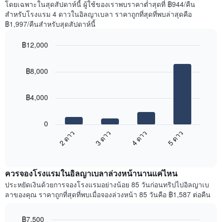
โดยเฉพาะในสุดสัปดาห์นี้ ผู้ใช้ของเราพบราคาต่ำสุดที่ ฿944/คืน
1
ที่
สำหรับโรงแรม 4 ดาวในอิลญาเบลา ราคาถูกที่สุดที่พบล่าสุดคือ
แกน
พบ
แแส
฿1,997/คืนสำหรับสุดสัปดาห์นี้
ใน
ดง
ช่วง
ราคา
฿12,000
3
เฉลี่ย
วัน
Bar
Chart
ของ
graphic.
chart
ที่
ห้อง
฿8,000
with
ผ่าน
พัก
4
มา
bars.
โดย
฿4,000
รวบรวม
แผนภูมิ
ตาม
ต่อ
ระดับ
0
ไป
ดาว
2 ดาว
3 ดาว
4 ดาว
5 ดาว
นี้
แผนภูมิ
End
แสดง
มี
of
ราคา
interactive
แกน
เฉลี่ย
chart
X
ควรจองโรงแรมในอิลญาเบลาล่วงหน้านานแค่ไหน
ของ
1
ห้อง
ประหยัดเงินด้วยการจองโรงแรมอย่างน้อย 85 วันก่อนทริปไปอิลญาเบ
แกน
พัก
ลาของคุณ ราคาถูกที่สุดที่พบเมื่อจองล่วงหน้า 85 วันคือ ฿1,587 ต่อคืน
แสดง
ใน
หมวด
สุด
หมู่
฿7,500
สัปดาห์