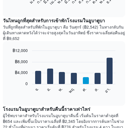
ก.พ.
พ.ค.
ส.ค.
พ.ย.
มี.ค.
มิ.ย.
ก.ย.
ธ.ค.
เม.ย.
ก.ค.
ต.ค.
ม.ค.
ต่อ
End
of
ไป
interactive
นี้
chart
แสดง
วันไหนถูกที่สุดสำหรับการเข้าพักโรงแรมในอูบาตูบา
ราคา
วันที่ถูกที่สุดสำหรับที่พักในอูบาตูบา คือ วันศุกร์ (฿2,542) ในทางกลับกัน
เฉลี่ย
ผู้เดินทางคาดหวังได้ว่าจะจ่ายสูงสุดในวันอาทิตย์ ซึ่งราคาเฉลี่ยต่อคืนอยู่
ของ
ที่ ฿9,652
ห้อง
พัก
฿12,000
ใน
Bar
แต่ละ
Chart
graphic.
฿8,000
chart
เดือน
with
แผนภูมิ
7
฿4,000
มี
bars.
แกน
0
X
แผนภูมิ
จ.
พฤ.
อา.
พ.
ส.
อ.
ศ.
1
ต่อ
End
แกน
of
ไป
interactive
แสดง
นี้
chart
เดือน
แสดง
โรงแรมในอูบาตูบาสำหรับคืนนี้ราคาเท่าไหร่
แผนภูมิ
ราคา
ผู้ใช้พบราคาสำหรับโรงแรมในอูบาตูบาคืนนี้ เริ่มต้นในราคาต่ำสุดที่
มี
เฉลี่ย
฿654 และเพิ่มขึ้นเป็นราคาเฉลี่ยที่ ฿2,345 โดยอิงจากการค้นหาในช่วง
แกน
ของ
72 ชั่วโมงที่ผ่านมา ราคาเริ่มต้นที่ ฿776 สำหรับโรงแรม 4 ดาว ในอูบา