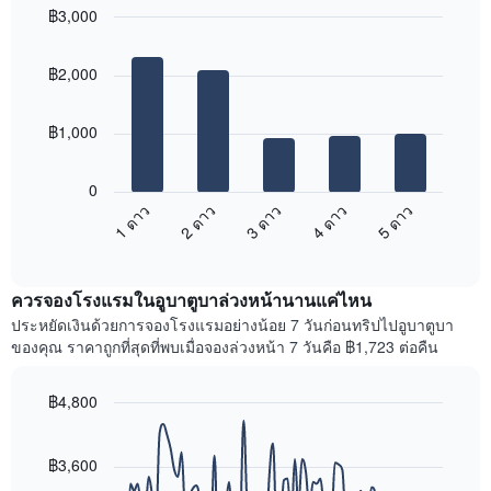
ใน
฿3,000
ดง
ช่วง
ราคา
Bar
Chart
3
เฉลี่ย
graphic.
chart
วัน
฿2,000
with
ของ
ที่
5
ห้อง
ผ่าน
bars.
พัก
มา
฿1,000
โดย
แผนภูมิ
รวบรวม
ต่อ
0
ตาม
ไป
1 ดาว
2 ดาว
3 ดาว
4 ดาว
5 ดาว
ระดับ
นี้
ดาว
End
แสดง
of
แผนภูมิ
ราคา
interactive
มี
เฉลี่ย
chart
แกน
ควรจองโรงแรมในอูบาตูบาล่วงหน้านานแค่ไหน
ของ
X
ห้อง
ประหยัดเงินด้วยการจองโรงแรมอย่างน้อย 7 วันก่อนทริปไปอูบาตูบา
1
พัก
ของคุณ ราคาถูกที่สุดที่พบเมื่อจองล่วงหน้า 7 วันคือ ฿1,723 ต่อคืน
แกน
ใน
แสดง
สุด
หมวด
฿4,800
สัปดาห์
หมู่
นี้
Line
Chart
โรงแรม
graphic.
chart
ที่
ตาม
with
฿3,600
พบ
90
จำนวน
ใน