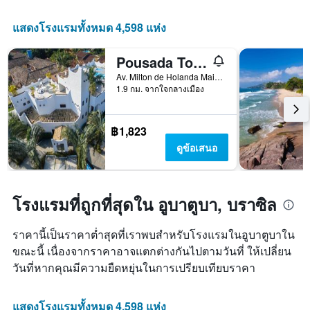
ดาว
X
แผนภูมิ
1
แสดงโรงแรมทั้งหมด 4,598 แห่ง
มี
แกน
แกน
แสดง
Y
Pousada Torre Del Mar
จำนวน
1
วัน
Av. Milton de Holanda Maia, 210, อูบาตูบา, บราซิล
แกน
ก่อน
1.9 กม. จากใจกลางเมือง
แสดง
การ
ราคา
เข้า
เฉลี่ย
พัก
฿1,823
ของ
แผนภูมิ
ดูข้อเสนอ
ห้อง
มี
พัก
แกน
ใน
Y
ช่วง
1
โรงแรมที่ถูกที่สุดใน อูบาตูบา, บราซิล
สุด
แกน
สัปดาห์
แแส
นี้
ดง
ราคานี้เป็นราคาต่ำสุดที่เราพบสำหรับโรงแรมในอูบาตูบาใน
ที่
ราคา
ขณะนี้ เนื่องจากราคาอาจแตกต่างกันไปตามวันที่ ให้เปลี่ยน
พบ
เฉลี่ย
ใน
วันที่หากคุณมีความยืดหยุ่นในการเปรียบเทียบราคา
ของ
ช่วง
ห้อง
3
พัก
แสดงโรงแรมทั้งหมด 4,598 แห่ง
วัน