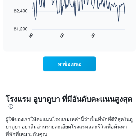
data
ดาว
ช่วง
points.
แผนภูมิ
฿2,400
3
มี
วัน
แผนภูมิ
แกน
ที่
ต่อ
Y
ผ่าน
฿1,200
ไป
1
มา
60
30
90
นี้
End
แกน
โดย
of
แสดง
แสดง
interactive
รวบรวม
การ
chart
ราคา
ตาม
เปลี่ยนแปลง
เฉลี่ย
ระดับ
ของ
ของ
หาข้อเสนอ
ดาว
ราคา
ห้อง
แผนภูมิ
ห้อง
พัก
มี
พัก
คืน
แกน
เมื่อ
นี้
X
ใกล้
ซึ่ง
1
ถึง
โรงแรม อูบาตูบา ที่มีอันดับคะแนนสูงสุด
พบใน
แกน
วัน
3
แสดง
ที่
วัน
หมวด
เข้า
ที่
หมู่
ผู้ใช้ของเราให้คะแนนโรงแรมเหล่านี้ว่าเป็นที่พักที่ดีที่สุดในอู
พัก
ผ่าน
โรงแรม
แผนภูมิ
บาตูบา อย่าลืมอ่านรายละเอียดโรงแรมและรีวิวเพื่อค้นหา
มา
ตาม
มี
ที่พักที่เหมาะกับคุณ
จำนวน
แกน