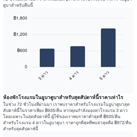
Y
ห้อง
ตูบาสำหรับคืนนี้
1
พัก
แกน
ใน
แแส
฿1,800
แต่ละ
ดง
Bar
วัน
Chart
ราคา
graphic.
chart
ของ
฿1,200
with
เฉลี่ย
สัปดาห์
3
ของ
แผนภูมิ
bars.
ห้อง
มี
฿600
พัก
แกน
แผนภูมิ
X
ต่อ
1
0
ไป
แกน
3 ดาว
4 ดาว
5 ดาว
นี้
แสดง
End
แสดง
วัน
of
ราคา
interactive
ของ
เฉลี่ย
chart
สัปดาห์
ห้องพักโรงแรมในอูบาตูบาสำหรับสุดสัปดาห์นี้ราคาเท่าไร
ของ
แผนภูมิ
ห้อง
ในช่วง 72 ชั่วโมงที่ผ่านมา เราพบราคาสำหรับโรงแรมในอูบาตูบาสุด
มี
พัก
สัปดาห์นี้ในราคาเพียง ฿935/คืน หากคุณกำลังมองหาโรงแรม 3 ดาว
แกน
คืน
โดยเฉพาะในสุดสัปดาห์นี้ ผู้ใช้ของเราพบราคาต่ำสุดที่ ฿935/คืน
Y
นี้
สำหรับโรงแรม 4 ดาวในอูบาตูบา ราคาถูกที่สุดที่พบล่าสุดคือ ฿972/คืน
1
ที่
สำหรับสุดสัปดาห์นี้
แกน
พบ
แแส