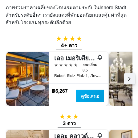
ภาพรวมราคาเฉลี่ยของโรงแรมตามระดับในInnere Stadt
สำหรับระดับอื่นๆ เรายังแสดงที่พักยอดนิยมและคุ้มค่าที่สุด
สำหรับโรงแรมทุกระดับอีกด้วย
4 ดาว
4+ ดาว
เลอ เมอริเดียน วีน
5 ดาว
ยอดเยี่ยม
8.5
Robert-Stolz-Platz 1, เวียนนา, เวียนนา, ออสเตรีย
฿6,267
ดูข้อเสนอ
3 ดาว
3 ดาว
เดอะ คลาวด์ วัน เวียน-สตาทส์โอเปอร์