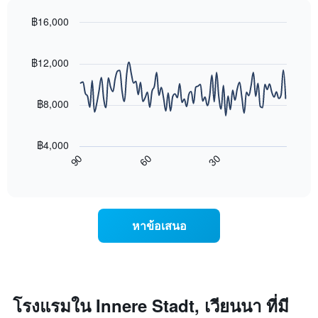
สุด
หมู่
สัปดาห์
โรงแรม
฿16,000
นี้
ตาม
Line
Chart
ที่
จำนวน
graphic.
chart
พบ
with
ดาว
฿12,000
ใน
90
แผนภูมิ
ช่วง
data
มี
points.
3
แกน
฿8,000
วัน
Y
ที่
แผนภูมิ
1
ผ่าน
ต่อ
แกน
฿4,000
มา
ไป
แสดง
90
60
30
โดย
นี้
End
ราคา
of
รวบรวม
แสดง
เฉลี่ย
interactive
ตาม
การ
chart
ของ
ระดับ
เปลี่ยนแปลง
ห้อง
ดาว
ของ
พัก
หาข้อเสนอ
แผนภูมิ
ราคา
คืน
มี
ห้อง
นี้
แกน
พัก
ซึ่ง
X
เมื่อ
พบใน
1
ใกล้
3
แกน
ถึง
โรงแรมใน Innere Stadt, เวียนนา ที่มี
วัน
แสดง
วัน
ที่