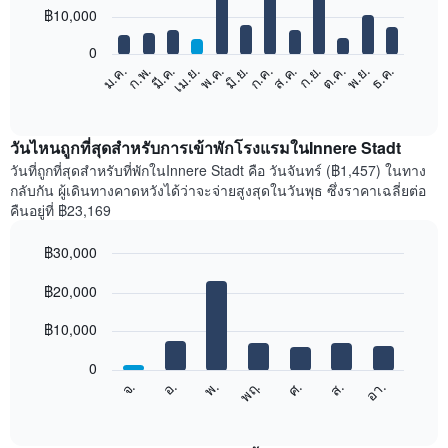
12
฿10,000
bars.
0
แผนภูมิ
ก.พ.
พ.ค.
ส.ค.
พ.ย.
มี.ค.
มิ.ย.
ก.ย.
ธ.ค.
เม.ย.
ก.ค.
ต.ค.
ม.ค.
ต่อ
End
of
ไป
interactive
นี้
chart
แสดง
วันไหนถูกที่สุดสำหรับการเข้าพักโรงแรมในInnere Stadt
ราคา
วันที่ถูกที่สุดสำหรับที่พักในInnere Stadt คือ วันจันทร์ (฿1,457) ในทาง
เฉลี่ย
กลับกัน ผู้เดินทางคาดหวังได้ว่าจะจ่ายสูงสุดในวันพุธ ซึ่งราคาเฉลี่ยต่อ
ของ
คืนอยู่ที่ ฿23,169
ห้อง
พัก
฿30,000
ใน
Bar
แต่ละ
Chart
graphic.
฿20,000
chart
เดือน
with
แผนภูมิ
7
฿10,000
มี
bars.
แกน
0
X
แผนภูมิ
จ.
พฤ.
อา.
พ.
ส.
อ.
ศ.
1
ต่อ
End
แกน
of
ไป
interactive
แสดง
นี้
chart