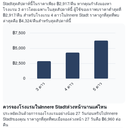
คืน
Stadtสุดสัปดาห์นี้ในราคาเพียง ฿2,917/คืน หากคุณกำลังมองหา
Y
นี้
โรงแรม 3 ดาวโดยเฉพาะในสุดสัปดาห์นี้ ผู้ใช้ของเราพบราคาต่ำสุดที่
1
ที่
฿2,917/คืน สำหรับโรงแรม 4 ดาวในInnere Stadt ราคาถูกที่สุดที่พบ
แกน
พบ
แแส
ล่าสุดคือ ฿4,324/คืนสำหรับสุดสัปดาห์นี้
ใน
ดง
ช่วง
ราคา
฿7,500
3
เฉลี่ย
วัน
Bar
Chart
ของ
graphic.
chart
ที่
ห้อง
฿5,000
with
ผ่าน
พัก
3
มา
bars.
โดย
฿2,500
รวบรวม
แผนภูมิ
ตาม
ต่อ
ระดับ
0
ไป
ดาว
3 ดาว
4 ดาว
5 ดาว
นี้
แผนภูมิ
End
แสดง
มี
of
ราคา
interactive
แกน
เฉลี่ย
chart
X
ควรจองโรงแรมในInnere Stadtล่วงหน้านานแค่ไหน
ของ
1
ห้อง
ประหยัดเงินด้วยการจองโรงแรมอย่างน้อย 27 วันก่อนทริปไปInnere
แกน
พัก
Stadtของคุณ ราคาถูกที่สุดที่พบเมื่อจองล่วงหน้า 27 วันคือ ฿6,960 ต่อ
แสดง
ใน
คืน
หมวด