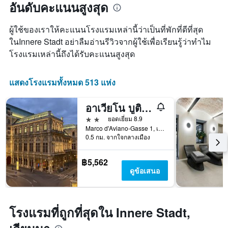
อันดับคะแนนสูงสุด
หมวด
ที่
ผ่าน
หมู่
เข้า
มา
โรงแรม
พัก
ผู้ใช้ของเราให้คะแนนโรงแรมเหล่านี้ว่าเป็นที่พักที่ดีที่สุด
ตาม
แผนภูมิ
ในInnere Stadt อย่าลืมอ่านรีวิวจากผู้ใช้เพื่อเรียนรู้ว่าทำไม
จำนวน
มี
โรงแรมเหล่านี้ถึงได้รับคะแนนสูงสุด
ดาว
แกน
แผนภูมิ
X
มี
1
แสดงโรงแรมทั้งหมด 513 แห่ง
แกน
แกน
Y
แสดง
1
จำนวน
อาเวียโน บูติกโฮเทล
แกน
วัน
2 ดาว
ยอดเยี่ยม 8.9
แสดง
ก่อน
Marco d'Aviano-Gasse 1, เวียนนา, เวียนนา, ออสเตรีย
ราคา
การ
0.5 กม. จากใจกลางเมือง
เฉลี่ย
เข้า
ของ
พัก
ห้อง
แผนภูมิ
฿5,562
พัก
มี
ดูข้อเสนอ
ใน
แกน
ช่วง
Y
สุด
1
สัปดาห์
แกน
โรงแรมที่ถูกที่สุดใน Innere Stadt,
นี้
แแส
ที่
ดง