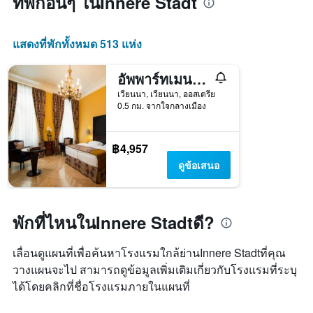
ที่พักอื่นๆ ในInnere Stadt
แสดงที่พักทั้งหมด 513 แห่ง
อัพพาร์ทเมนท์-โฮเทล อัน แดร์ รีเมอร์กาสเซอ
เวียนนา, เวียนนา, ออสเตรีย
0.5 กม. จากใจกลางเมือง
฿4,957
ดูข้อเสนอ
พักที่ไหนในInnere Stadtดี?
เลื่อนดูแผนที่เพื่อค้นหาโรงแรมใกล้ย่านInnere Stadtที่คุณ
วางแผนจะไป สามารถดูข้อมูลเพิ่มเติมเกี่ยวกับโรงแรมที่ระบุ
ได้โดยคลิกที่ชื่อโรงแรมภายในแผนที่