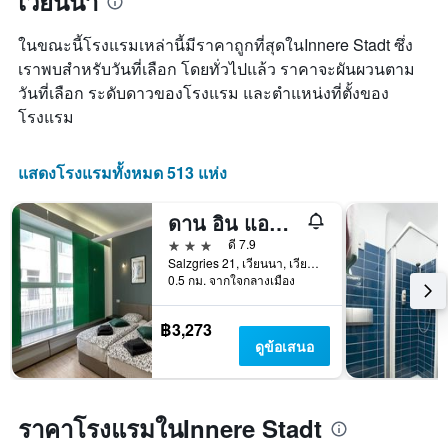
เวียนนา
พบ
ราคา
ใน
เฉลี่ย
ในขณะนี้โรงแรมเหล่านี้มีราคาถูกที่สุดในInnere Stadt ซึ่ง
ช่วง
ของ
เราพบสำหรับวันที่เลือก โดยทั่วไปแล้ว ราคาจะผันผวนตาม
3
ห้อง
วันที่เลือก ระดับดาวของโรงแรม และตำแหน่งที่ตั้งของ
วัน
พัก
ที่
โรงแรม
ผ่าน
มา
แสดงโรงแรมทั้งหมด 513 แห่ง
ดาน อิน แอนด์ เอาต์
3 ดาว
ดี 7.9
Salzgries 21, เวียนนา, เวียนนา, ออสเตรีย
0.5 กม. จากใจกลางเมือง
฿3,273
ดูข้อเสนอ
ราคาโรงแรมในInnere Stadt