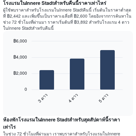
เดือน
แสดง
โรงแรมในInnere Stadtสำหรับคืนนี้ราคาเท่าไหร่
แผนภูมิ
ราคา
ผู้ใช้พบราคาสำหรับโรงแรมในInnere Stadtคืนนี้ เริ่มต้นในราคาต่ำสุด
มี
เฉลี่ย
ที่ ฿2,442 และเพิ่มขึ้นเป็นราคาเฉลี่ยที่ ฿2,600 โดยอิงจากการค้นหาใน
แกน
ของ
ช่วง 72 ชั่วโมงที่ผ่านมา ราคาเริ่มต้นที่ ฿3,892 สำหรับโรงแรม 4 ดาว
Y
ห้อง
ในInnere Stadtสำหรับคืนนี้
1
พัก
แกน
ใน
แแส
฿6,000
แต่ละ
ดง
Bar
วัน
Chart
ราคา
graphic.
chart
ของ
฿4,000
with
เฉลี่ย
สัปดาห์
3
ของ
แผนภูมิ
bars.
ห้อง
มี
฿2,000
พัก
แกน
แผนภูมิ
X
ต่อ
1
0
ไป
แกน
3 ดาว
4 ดาว
5 ดาว
นี้
แสดง
End
แสดง
วัน
of
ราคา
interactive
ของ
เฉลี่ย
chart
สัปดาห์
ห้องพักโรงแรมในInnere Stadtสำหรับสุดสัปดาห์นี้ราคา
ของ
แผนภูมิ
ห้อง
เท่าไร
มี
พัก
ในช่วง 72 ชั่วโมงที่ผ่านมา เราพบราคาสำหรับโรงแรมในInnere
แกน