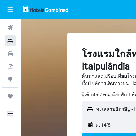
ตั๋วเครื่องบิน
โรงแรม
โรงแรมใกล้ท
รถเช่า
Itaipulândia
เที่ยวบิน+โรงแรม
ค้นหาและเปรียบเทียบโรงแ
สำรวจ
เว็บไซต์การเดินทางบน H
ผู้เข้าพัก 2 คน, ห้องพัก 1 ห
ทริป
ภาษาไทย
ศ. 14/8