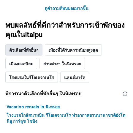
Y
1
ดูคำถามที่พบบ่อยมากขึ้น
แกน
แแส
พบผลลัพธ์ที่ดีกว่าสำหรับการเข้าพักของ
ดง
ราคา
คุณในItaipu
เฉลี่ย
ของ
ห้อง
ตัวเลือกที่พักอื่นๆ
เมืองที่ได้รับความนิยมสูงสุด
พัก
เมืองยอดนิยม
ย่านต่างๆ ในนิเทรอย
โรงแรมในรีโอเดจาเนโร
แลนด์มาร์ค
พิจารณาตัวเลือกที่พักอื่นๆ ในนิเทรอย
Vacation rentals in นิเทรอย
โรงแรมใกล้สนามบิน รีโอเดจาเนโร ท่าอากาศยานนานาชาติอังโต
นีอู การ์ลูช โชบิง