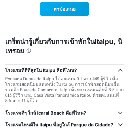
แผนภูมิ
ราคา
หาข้อเสนอ
มี
เฉลี่ย
แกน
ของ
Y
ห้อง
1
พัก
แกน
ใน
แแส
แต่ละ
เกร็ดน่ารู้เกี่ยวกับการเข้าพักในItaipu, นิ
ดง
วัน
ราคา
เทรอย
ของ
เฉลี่ย
สัปดาห์
ของ
แผนภูมิ
ห้อง
มี
พัก
โรงแรมที่ดีที่สุดใน Itaipu คือที่ไหน?
แกน
X
Pousada Dunas de Itaipu ได้คะแนน 9.1 จาก 449 ผู้รีวิว คือ
1
โรงแรมยอดนิยมแห่งหนึ่งใน Itaipu การเข้าพักยอดนิยมอื่น
แกน
รวมถึง Pousada Camarote Itaipu ด้วยคะแนนเฉลี่ยที่ 8.5 จาก
แสดง
613 ผู้รีวิว และ Casa Vista Panorâmica Itaipu ด้วยคะแนนที่
วัน
8.5 จาก 11 ผู้รีวิว
ของ
สัปดาห์
โรงแรมดีๆ ใกล้ Icarai Beach คือที่ไหน?
แผนภูมิ
มี
โรงแรมไหนดีใน Itaipu ที่อยู่ใกล้ Parque da Cidade?
แกน