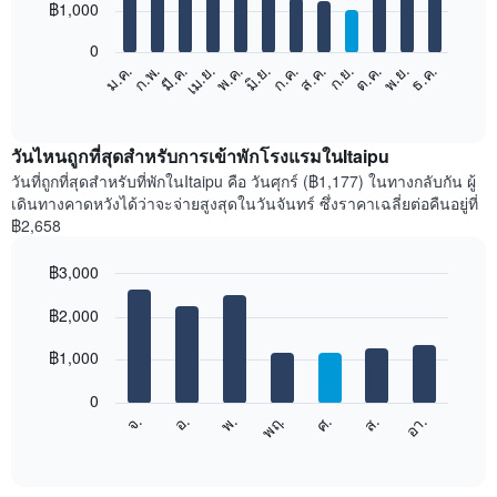
12
฿1,000
bars.
0
แผนภูมิ
ม.ค.
ก.พ.
มี.ค.
เม.ย.
พ.ค.
มิ.ย.
ก.ค.
ส.ค.
ก.ย.
ต.ค.
พ.ย.
ธ.ค.
ต่อ
End
of
ไป
interactive
นี้
chart
แสดง
วันไหนถูกที่สุดสำหรับการเข้าพักโรงแรมในItaipu
ราคา
วันที่ถูกที่สุดสำหรับที่พักในItaipu คือ วันศุกร์ (฿1,177) ในทางกลับกัน ผู้
เฉลี่ย
เดินทางคาดหวังได้ว่าจะจ่ายสูงสุดในวันจันทร์ ซึ่งราคาเฉลี่ยต่อคืนอยู่ที่
ของ
฿2,658
ห้อง
พัก
฿3,000
ใน
Bar
แต่ละ
Chart
graphic.
฿2,000
chart
เดือน
with
แผนภูมิ
7
฿1,000
มี
bars.
แกน
0
X
แผนภูมิ
ศ.
พฤ.
พ.
อ.
จ.
อา.
ส.
1
ต่อ
End
แกน
of
ไป
interactive
แสดง
นี้
chart
เดือน
แสดง