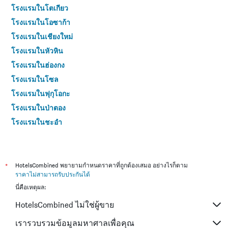
มา
โรงแรมในโตเกียว
โรงแรมในโอซาก้า
โรงแรมในเชียงใหม่
โรงแรมในหัวหิน
โรงแรมในฮ่องกง
โรงแรมในโซล
โรงแรมในฟุกุโอกะ
โรงแรมในป่าตอง
โรงแรมในชะอำ
โรงแรมในเกาะสมุย
โรงแรมในกระบี่
โรงแรมในซัปโปโร
*
HotelsCombined พยายามกำหนดราคาที่ถูกต้องเสมอ อย่างไรก็ตาม
ราคาไม่สามารถรับประกันได้
โรงแรมในเกาะช้าง (ตราด)
นี่คือเหตุผล:
โรงแรมในไทเป
HotelsCombined ไม่ใช่ผู้ขาย
โรงแรมในหาดใหญ่
โรงแรมในชลบุรี
เรารวบรวมข้อมูลมหาศาลเพื่อคุณ