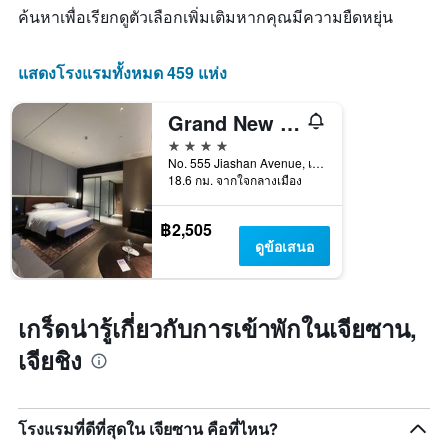
มี
วัน
ค้นหาเพื่อเรียกดูตัวเลือกเพิ่มเติมหากคุณมีความยืดหยุ่น
แกน
ที่
Y
ผ่าน
1
มา
แสดงโรงแรมทั้งหมด 459 แห่ง
แกน
โดย
แสดง
รวบรวม
Grand New Century Hotel Jiashan Jiaxing
ราคา
ตาม
เฉลี่ย
4 ดาว
ระดับ
ของ
No. 555 Jiashan Avenue, เจียชิง, จีน
ดาว
ห้อง
18.6 กม. จากใจกลางเมือง
แผนภูมิ
พัก
มี
คืน
แกน
฿2,505
นี้
X
ดูข้อเสนอ
ซึ่ง
1
พบใน
แกน
3
แสดง
วัน
หมวด
เกร็ดน่ารู้เกี่ยวกับการเข้าพักในเจียซาน,
ที่
หมู่
ผ่าน
เจียชิง
โรงแรม
มา
ตาม
จำนวน
ดาว
โรงแรมที่ดีที่สุดใน เจียซาน คือที่ไหน?
แผนภูมิ