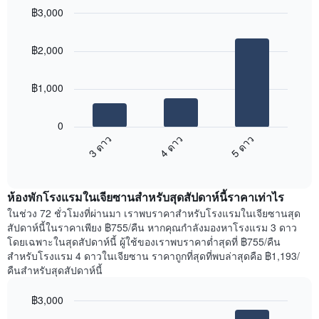
฿3,000
Bar
Chart
graphic.
chart
฿2,000
with
3
bars.
฿1,000
แผนภูมิ
ต่อ
0
ไป
3 ดาว
4 ดาว
5 ดาว
นี้
End
แสดง
of
ราคา
interactive
เฉลี่ย
chart
ห้องพักโรงแรมในเจียซานสำหรับสุดสัปดาห์นี้ราคาเท่าไร
ของ
ห้อง
ในช่วง 72 ชั่วโมงที่ผ่านมา เราพบราคาสำหรับโรงแรมในเจียซานสุด
พัก
สัปดาห์นี้ในราคาเพียง ฿755/คืน หากคุณกำลังมองหาโรงแรม 3 ดาว
คืน
โดยเฉพาะในสุดสัปดาห์นี้ ผู้ใช้ของเราพบราคาต่ำสุดที่ ฿755/คืน
นี้
สำหรับโรงแรม 4 ดาวในเจียซาน ราคาถูกที่สุดที่พบล่าสุดคือ ฿1,193/
ที่
คืนสำหรับสุดสัปดาห์นี้
พบ
ใน
฿3,000
ช่วง
Bar
Chart
3