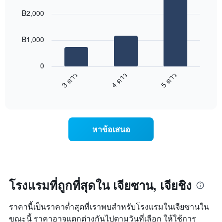
graphic.
chart
วัน
฿2,000
with
ที่
3
ผ่าน
bars.
มา
฿1,000
โดย
แผนภูมิ
รวบรวม
ต่อ
0
ตาม
ไป
3 ดาว
4 ดาว
5 ดาว
ระดับ
นี้
ดาว
End
แสดง
of
แผนภูมิ
ราคา
interactive
มี
เฉลี่ย
chart
แกน
ของ
X
ห้อง
หาข้อเสนอ
1
พัก
แกน
ใน
แสดง
สุด
หมวด
สัปดาห์
หมู่
นี้
โรงแรม
ที่
โรงแรมที่ถูกที่สุดใน เจียซาน, เจียชิง
ตาม
พบ
จำนวน
ใน
ราคานี้เป็นราคาต่ำสุดที่เราพบสำหรับโรงแรมในเจียซานใน
ดาว
ช่วง
แผนภูมิ
ขณะนี้ ราคาอาจแตกต่างกันไปตามวันที่เลือก ให้ใช้การ
3