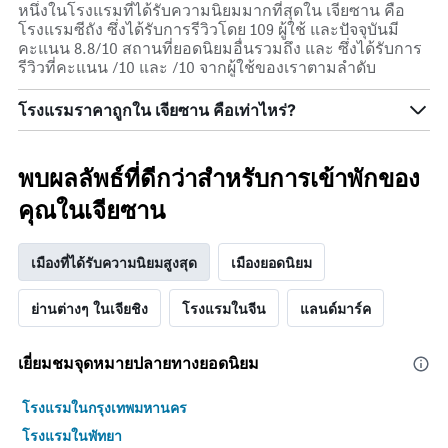
มี
หนึ่งในโรงแรมที่ได้รับความนิยมมากที่สุดใน เจียซาน คือ
แกน
โรงแรมซีถัง ซึ่งได้รับการรีวิวโดย 109 ผู้ใช้ และปัจจุบันมี
Y
คะแนน 8.8/10 สถานที่ยอดนิยมอื่นรวมถึง และ ซึ่งได้รับการ
1
รีวิวที่คะแนน /10 และ /10 จากผู้ใช้ของเราตามลำดับ
แกน
แสดง
โรงแรมราคาถูกใน เจียซาน คือเท่าไหร่?
ราคา
เฉลี่ย
ของ
ห้อง
พบผลลัพธ์ที่ดีกว่าสำหรับการเข้าพักของ
พัก
คุณในเจียซาน
ใน
ช่วง
สุด
เมืองที่ได้รับความนิยมสูงสุด
เมืองยอดนิยม
สัปดาห์
นี้
ที่
ย่านต่างๆ ในเจียชิง
โรงแรมในจีน
แลนด์มาร์ค
พบ
ใน
ช่วง
เยี่ยมชมจุดหมายปลายทางยอดนิยม
3
วัน
โรงแรมในกรุงเทพมหานคร
ที่
โรงแรมในพัทยา
ผ่าน