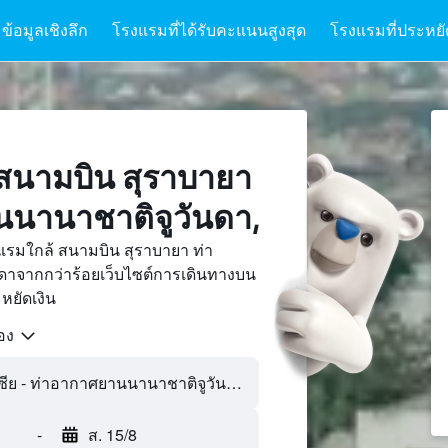
ข้อมูลเชิงลึก
โรงแรมที่ได้รับคะแนนสูงสุด
โรงแรมที่ประหยัด
สนามบิน สุราบายา
นานาชาติจูวันดา,
แรมใกล้ สนามบิน สุราบายา ท่า
าจากกว่าร้อยเว็บไซต์การเดินทางบน
ยัดเงิน
้อง
สุราบายา, อินโดนีเซีย - ท่าอากาศยานนานาชาติจูวันดา (SUB)
-
ส. 15/8