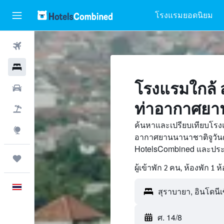
โรงแรมยอดนิยม
ตั๋วเครื่องบิน
โรงแรม
โรงแรมใกล้ 
รถเช่า
ท่าอากาศยาน
เที่ยวบิน+โรงแรม
ค้นหาและเปรียบเทียบโรง
สำรวจ
อากาศยานนานาชาติจูวันด
HotelsCombined และประห
ทริป
ผู้เข้าพัก 2 คน, ห้องพัก 1 ห
ภาษาไทย
ศ. 14/8