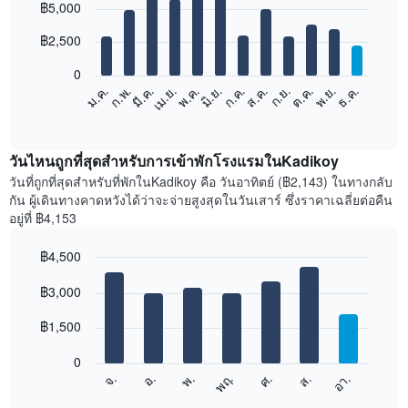
฿5,000
graphic.
chart
with
12
฿2,500
bars.
0
แผนภูมิ
ม.ค.
ก.พ.
มี.ค.
เม.ย.
พ.ค.
มิ.ย.
ก.ค.
ส.ค.
ก.ย.
ต.ค.
พ.ย.
ธ.ค.
ต่อ
End
of
ไป
interactive
นี้
chart
แสดง
วันไหนถูกที่สุดสำหรับการเข้าพักโรงแรมในKadikoy
ราคา
วันที่ถูกที่สุดสำหรับที่พักในKadikoy คือ วันอาทิตย์ (฿2,143) ในทางกลับ
เฉลี่ย
กัน ผู้เดินทางคาดหวังได้ว่าจะจ่ายสูงสุดในวันเสาร์ ซึ่งราคาเฉลี่ยต่อคืน
ของ
อยู่ที่ ฿4,153
ห้อง
พัก
฿4,500
ใน
Bar
แต่ละ
Chart
graphic.
฿3,000
chart
เดือน
with
แผนภูมิ
7
฿1,500
มี
bars.
แกน
0
X
แผนภูมิ
ศ.
พฤ.
พ.
อ.
จ.
อา.
ส.
1
ต่อ
End
แกน
of
ไป