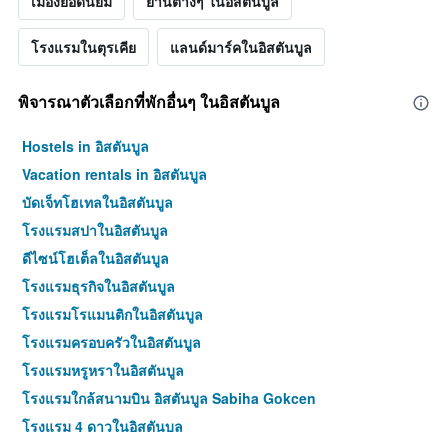
เมืองยอดนิยม
ย่านต่างๆ ในอิสตันบูล
ที่
ดง
พบ
ราคา
ใน
เฉลี่ย
โรงแรมในตุรเคีย
แลนด์มาร์คในอิสตันบูล
ช่วง
ของ
3
ห้อง
วัน
พัก
พิจารณาตัวเลือกที่พักอื่นๆ ในอิสตันบูล
ที่
ผ่าน
Hostels in อิสตันบูล
มา
Vacation rentals in อิสตันบูล
บัดเจ็ทโฮเทลในอิสตันบูล
โรงแรมสปาในอิสตันบูล
ดีไซน์โฮเต็ลในอิสตันบูล
โรงแรมธุรกิจในอิสตันบูล
โรงแรมโรแมนติกในอิสตันบูล
โรงแรมครอบครัวในอิสตันบูล
โรงแรมหรูหราในอิสตันบูล
โรงแรมใกล้สนามบิน อิสตันบูล Sabiha Gokcen
โรงแรม 4 ดาวในอิสตันบูล