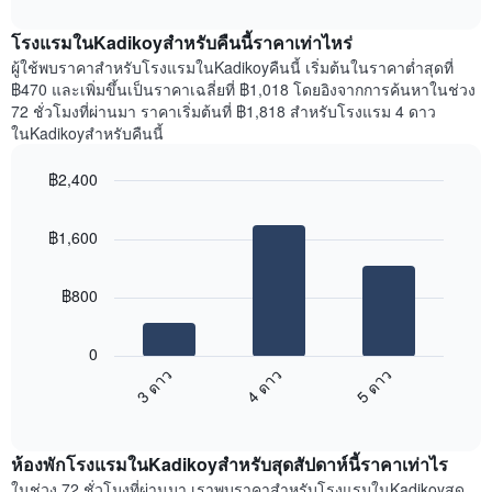
interactive
แสดง
นี้
chart
เดือน
แสดง
โรงแรมในKadikoyสำหรับคืนนี้ราคาเท่าไหร่
แผนภูมิ
ราคา
ผู้ใช้พบราคาสำหรับโรงแรมในKadikoyคืนนี้ เริ่มต้นในราคาต่ำสุดที่
มี
เฉลี่ย
฿470 และเพิ่มขึ้นเป็นราคาเฉลี่ยที่ ฿1,018 โดยอิงจากการค้นหาในช่วง
แกน
ของ
72 ชั่วโมงที่ผ่านมา ราคาเริ่มต้นที่ ฿1,818 สำหรับโรงแรม 4 ดาว
Y
ห้อง
ในKadikoyสำหรับคืนนี้
1
พัก
แกน
ใน
แแส
฿2,400
แต่ละ
ดง
Bar
วัน
Chart
ราคา
graphic.
chart
ของ
฿1,600
with
เฉลี่ย
สัปดาห์
3
ของ
แผนภูมิ
bars.
ห้อง
มี
฿800
พัก
แกน
แผนภูมิ
X
ต่อ
1
0
ไป
แกน
3 ดาว
4 ดาว
5 ดาว
นี้
แสดง
End
แสดง
วัน
of
ราคา
interactive
ของ
เฉลี่ย
chart
สัปดาห์
ห้องพักโรงแรมในKadikoyสำหรับสุดสัปดาห์นี้ราคาเท่าไร
ของ
แผนภูมิ
ห้อง
ในช่วง 72 ชั่วโมงที่ผ่านมา เราพบราคาสำหรับโรงแรมในKadikoyสุด