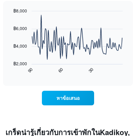
แสดง
สุด
หมวด
สัปดาห์
฿8,000
หมู่
นี้
โรงแรม
Line
Chart
ที่
graphic.
chart
ตาม
พบ
with
฿6,000
จำนวน
ใน
90
ดาว
ช่วง
data
แผนภูมิ
points.
3
฿4,000
มี
วัน
แกน
ที่
แผนภูมิ
Y
ผ่าน
ต่อ
฿2,000
1
มา
ไป
60
30
90
แกน
โดย
นี้
End
แสดง
of
รวบรวม
แสดง
interactive
ราคา
ตาม
การ
chart
เฉลี่ย
ระดับ
เปลี่ยนแปลง
ของ
ดาว
ของ
หาข้อเสนอ
ห้อง
แผนภูมิ
ราคา
พัก
มี
ห้อง
คืน
แกน
พัก
นี้
X
เมื่อ
ซึ่ง
1
ใกล้
พบใน
แกน
ถึง
เกร็ดน่ารู้เกี่ยวกับการเข้าพักในKadikoy,
3
แสดง
วัน