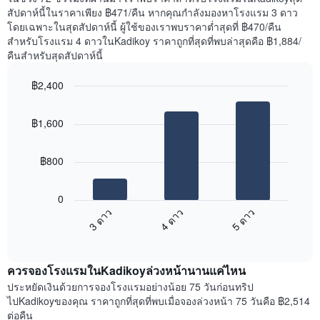
มี
พัก
สัปดาห์นี้ในราคาเพียง ฿471/คืน หากคุณกำลังมองหาโรงแรม 3 ดาว
แกน
คืน
โดยเฉพาะในสุดสัปดาห์นี้ ผู้ใช้ของเราพบราคาต่ำสุดที่ ฿470/คืน
Y
นี้
สำหรับโรงแรม 4 ดาวในKadikoy ราคาถูกที่สุดที่พบล่าสุดคือ ฿1,884/
1
ที่
คืนสำหรับสุดสัปดาห์นี้
แกน
พบ
แแส
ใน
฿2,400
ดง
ช่วง
ราคา
Bar
Chart
3
เฉลี่ย
graphic.
chart
วัน
฿1,600
with
ของ
ที่
3
ห้อง
ผ่าน
bars.
พัก
มา
฿800
โดย
แผนภูมิ
รวบรวม
ต่อ
0
ตาม
ไป
3 ดาว
4 ดาว
5 ดาว
ระดับ
นี้
ดาว
End
แสดง
of
แผนภูมิ
ราคา
interactive
มี
เฉลี่ย
chart
แกน
ควรจองโรงแรมในKadikoyล่วงหน้านานแค่ไหน
ของ
X
ห้อง
ประหยัดเงินด้วยการจองโรงแรมอย่างน้อย 75 วันก่อนทริป
1
พัก
ไปKadikoyของคุณ ราคาถูกที่สุดที่พบเมื่อจองล่วงหน้า 75 วันคือ ฿2,514
แกน
ใน
ต่อคืน