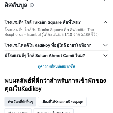
วัน
อิสตันบูล
หมวด
ที่
ที่
หมู่
เข้า
ผ่าน
โรงแรม
พัก
มา
ตาม
แผนภูมิ
โรงแรมดีๆ ใกล้ Taksim Square คือที่ไหน?
จำนวน
มี
ดาว
แกน
โรงแรมดีๆ ใกล้กับ Taksim Square คือ Swissôtel The
แผนภูมิ
X
Bosphorus - Istanbul (ได้คะแนน 9.1/10 จาก 5,189 รีวิว)
มี
1
แกน
แกน
โรงแรมไหนดีใน Kadikoy ที่อยู่ใกล้ ฮายาโซฟีอา?
Y
แสดง
1
จำนวน
มีโรงแรมดีๆ ใกล้ Sultan Ahmet Camii ไหม?
แกน
วัน
แสดง
ก่อน
ราคา
การ
ดูคำถามที่พบบ่อยมากขึ้น
เฉลี่ย
เข้า
ของ
พัก
พบผลลัพธ์ที่ดีกว่าสำหรับการเข้าพักของ
ห้อง
แผนภูมิ
พัก
มี
คุณในKadikoy
ใน
แกน
ช่วง
Y
สุด
1
ตัวเลือกที่พักอื่นๆ
เมืองที่ได้รับความนิยมสูงสุด
สัปดาห์
แกน
นี้
แแส