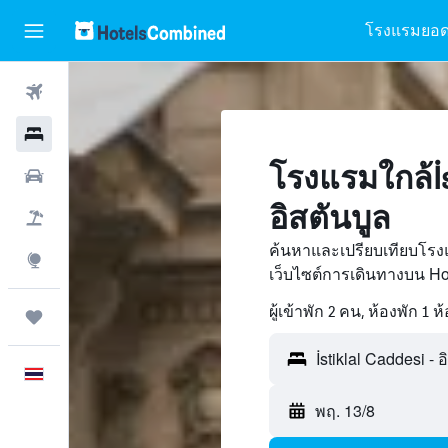
โรงแรมยอด
ตั๋วเครื่องบิน
โรงแรม
โรงแรมใกล้İst
รถเช่า
อิสตันบูล
เที่ยวบิน+โรงแรม
ค้นหาและเปรียบเทียบโรงแ
สำรวจ
เว็บไซต์การเดินทางบน H
ผู้เข้าพัก 2 คน, ห้องพัก 1 ห
ทริป
ภาษาไทย
พฤ. 13/8