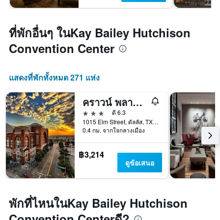
ที่พักอื่นๆ ในKay Bailey Hutchison
Convention Center
แสดงที่พักทั้งหมด 271 แห่ง
คราวน์ พลาซ่า ดัลลัส ดาวน์ทาวน์ บาย ไอเอชจี
3 ดาว
ดี 6.3
1015 Elm Street, ดัลลัส, TX, สหรัฐอเมริกา
0.4 กม. จากใจกลางเมือง
฿3,214
ดูข้อเสนอ
พักที่ไหนในKay Bailey Hutchison
Convention Centerดี?