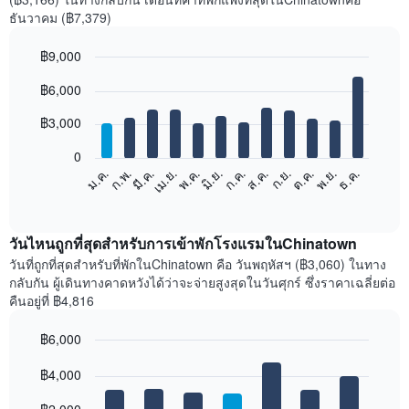
ธันวาคม (฿7,379)
฿9,000
Bar
Chart
฿6,000
graphic.
chart
with
12
฿3,000
bars.
0
แผนภูมิ
ม.ค.
ก.พ.
มี.ค.
เม.ย.
พ.ค.
มิ.ย.
ก.ค.
ส.ค.
ก.ย.
ต.ค.
พ.ย.
ธ.ค.
ต่อ
End
of
ไป
interactive
นี้
chart
แสดง
วันไหนถูกที่สุดสำหรับการเข้าพักโรงแรมในChinatown
ราคา
วันที่ถูกที่สุดสำหรับที่พักในChinatown คือ วันพฤหัสฯ (฿3,060) ในทาง
เฉลี่ย
กลับกัน ผู้เดินทางคาดหวังได้ว่าจะจ่ายสูงสุดในวันศุกร์ ซึ่งราคาเฉลี่ยต่อ
ของ
คืนอยู่ที่ ฿4,816
ห้อง
พัก
฿6,000
ใน
Bar
แต่ละ
Chart
graphic.
฿4,000
chart
เดือน
with
แผนภูมิ
7