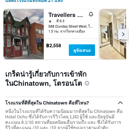
แสดงโรงแรมทั้งหมด 21 แห่ง
แสดง
วัน
ของ
Travellers Suites Toronto
สัปดาห์
1 ดาว
ดี 6.3
แผนภูมิ
588 Dundas Street West, โตรอนโต, ON, แคนาดา
มี
1.5 กม. จากใจกลางเมือง
แกน
Y
1
฿2,558
แกน
ดูข้อเสนอ
แแส
ดง
ราคา
เฉลี่ย
เกร็ดน่ารู้เกี่ยวกับการเข้าพัก
ของ
ในChinatown, โตรอนโต
ห้อง
พัก
โรงแรมที่ดีที่สุดใน Chinatown คือที่ไหน?
หนึ่งในโรงแรมที่ได้รับความนิยมมากที่สุดใน Chinatown คือ
Hotel Ocho ซึ่งได้รับการรีวิวโดย 1,142 ผู้ใช้ และปัจจุบันมี
คะแนน 8.1/10 สถานที่ยอดนิยมอื่นรวมถึง และ ซึ่งได้รับการ
รีวิวที่คะแนน /10 และ /10 จากผู้ใช้ของเราตามลำดับ