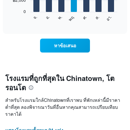
฿2,000
มี
bars.
แกน
0
X
แผนภูมิ
ศ.
พฤ.
พ.
อ.
จ.
อา.
ส.
1
ต่อ
End
แกน
of
ไป
interactive
แสดง
นี้
chart
เดือน
แสดง
แผนภูมิ
ราคา
หาข้อเสนอ
มี
เฉลี่ย
แกน
ของ
Y
ห้อง
1
พัก
แกน
ใน
แแส
แต่ละ
โรงแรมที่ถูกที่สุดใน Chinatown, โต
ดง
วัน
ราคา
รอนโต
ของ
เฉลี่ย
สัปดาห์
ของ
แผนภูมิ
สำหรับโรงแรมใกล้Chinatownที่เราพบ ที่พักเหล่านี้มีราคา
ห้อง
มี
พัก
ต่ำที่สุด ลองพิจารณาวันที่อื่นหากคุณสามารถเปรียบเทียบ
แกน
ราคาได้
X
1
แกน