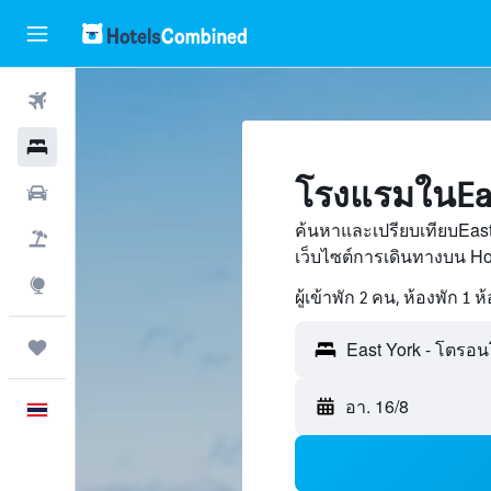
ตั๋วเครื่องบิน
โรงแรม
โรงแรมในEas
รถเช่า
ค้นหาและเปรียบเทียบEas
เที่ยวบิน+โรงแรม
เว็บไซต์การเดินทางบน H
สำรวจ
ผู้เข้าพัก 2 คน, ห้องพัก 1 ห
ทริป
อา. 16/8
ภาษาไทย