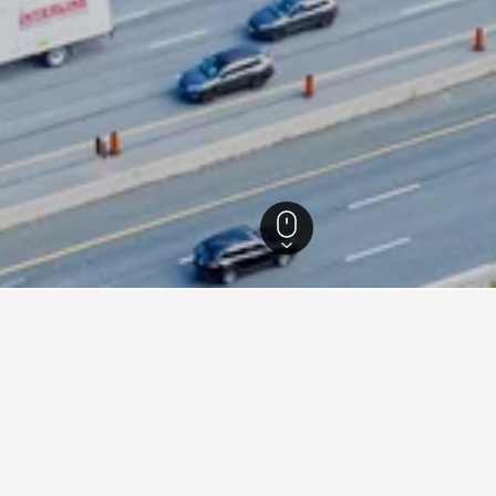
9,638
โตรอนโต
3,847
East York
่ยวกับการเดินทางสำหรับโรงแรมใน
ned ของเราเพื่อช่วยคุณค้นหาโรงแรมสำหรับทริปครั้งถัดไปของคุ
งโรงแรมในEast York
วันไหนถูกที่สุดสำหรับการ