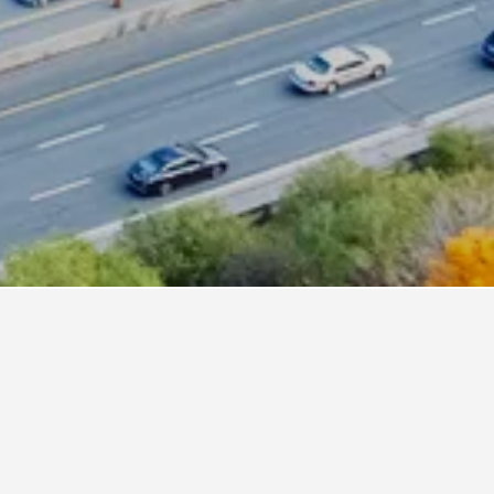
East York
ณใน East York
เข้าพักโรงแรมในEast York