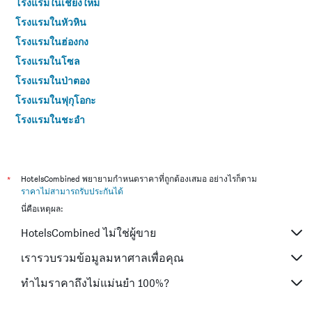
โรงแรมในเชียงใหม่
โรงแรมในหัวหิน
โรงแรมในฮ่องกง
โรงแรมในโซล
โรงแรมในป่าตอง
โรงแรมในฟุกุโอกะ
โรงแรมในชะอำ
โรงแรมในกระบี่
โรงแรมในซัปโปโร
โรงแรมในเกาะสมุย
*
HotelsCombined พยายามกำหนดราคาที่ถูกต้องเสมอ อย่างไรก็ตาม
ราคาไม่สามารถรับประกันได้
โรงแรมในเซี่ยงไฮ้
นี่คือเหตุผล:
โรงแรมในเกาะช้าง (ตราด)
HotelsCombined ไม่ใช่ผู้ขาย
โรงแรมในไทเป
โรงแรมในหาดใหญ่
เรารวบรวมข้อมูลมหาศาลเพื่อคุณ
โรงแรมในชลบุรี
ทำไมราคาถึงไม่แม่นยำ 100%?
โรงแรมในภูเก็ต