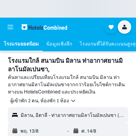
โรงแรมยอดนิยม
ข้อมูลเชิงลึก
โรงแรมที่ได้รับคะแนนสูงส
โรงแรมใกล้ สนามบิน มิลาน ท่าอากาศยานมิ
ลาโนมัลเปนซา,
ค้นหาและเปรียบเทียบโรงแรมใกล้ สนามบิน มิลาน ท่า
อากาศยานมิลาโนมัลเปนซาจากกว่าร้อยเว็บไซต์การเดิน
ทางบน HotelsCombined และประหยัดเงิน
ผู้เข้าพัก 2 คน, ห้องพัก 1 ห้อง
มิลาน, อิตาลี - ท่าอากาศยานมิลาโนมัลเปนซา (MXP)
พฤ. 13/8
-
ศ. 14/8