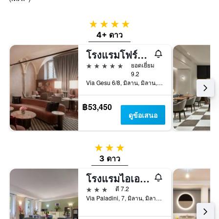
4 ดาว
4+ ดาว
โรงแรมโฟร์ซีซั่นส์ มิลาโน
5 ดาว
ยอดเยี่ยม
9.2
Via Gesu 6/8, มิลาน, มิลาน, อิตาลี
฿53,450
ดูข้อเสนอ
3 ดาว
3 ดาว
โรงแรมไอเอช มิลาโน เซอร์วิสอพาร์ทเมนท์ อาร์กอนน์ พาร์ค
3 ดาว
ดี 7.2
Via Paladini, 7, มิลาน, มิลาน, อิตาลี