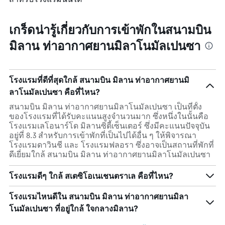
เกร็ดน่ารู้เกี่ยวกับการเข้าพักในสนามบิน
มิลาน ท่าอากาศยานมิลาโนมัลเปนซา
โรงแรมที่ดีที่สุดใกล้ สนามบิน มิลาน ท่าอากาศยานมิ
ลาโนมัลเปนซา คือที่ไหน?
สนามบิน มิลาน ท่าอากาศยานมิลาโนมัลเปนซา เป็นที่ตั้ง
ของโรงแรมที่ได้รับคะแนนสูงจำนวนมาก ซึ่งหนึ่งในนั้นคือ
โรงแรมเลโอนาร์โด มิลานซิตี้เซ็นเตอร์ ซึ่งมีคะแนนปัจจุบัน
อยู่ที่ 8.3 สำหรับการเข้าพักที่เป็นไปได้อื่น ๆ ให้พิจารณา
โรงแรมดาวินชี และ โรงแรมฟลอรา ซึ่งอาจเป็นสถานที่พักที่
ดีเยี่ยมใกล้ สนามบิน มิลาน ท่าอากาศยานมิลาโนมัลเปนซา
โรงแรมดีๆ ใกล้ สเตซิโอเนเชนตราเล คือที่ไหน?
โรงแรมไหนดีใน สนามบิน มิลาน ท่าอากาศยานมิลา
โนมัลเปนซา ที่อยู่ใกล้ ใจกลางมิลาน?