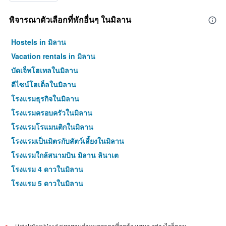
พิจารณาตัวเลือกที่พักอื่นๆ ในมิลาน
Hostels in มิลาน
Vacation rentals in มิลาน
บัดเจ็ทโฮเทลในมิลาน
ดีไซน์โฮเต็ลในมิลาน
โรงแรมธุรกิจในมิลาน
โรงแรมครอบครัวในมิลาน
โรงแรมโรแมนติกในมิลาน
โรงแรมเป็นมิตรกับสัตว์เลี้ยงในมิลาน
โรงแรมใกล้สนามบิน มิลาน ลินาเต
โรงแรม 4 ดาวในมิลาน
โรงแรม 5 ดาวในมิลาน