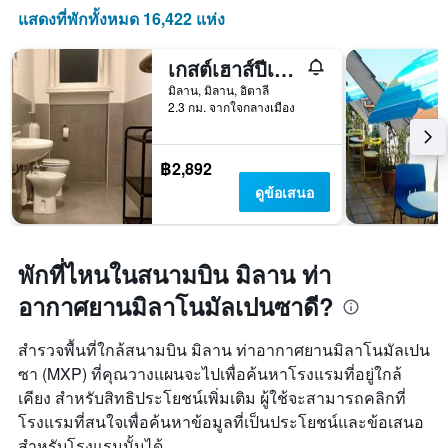
แสดงที่พักทั้งหมด 16,422 แห่ง
เกสต์เฮาส์ปีเรลลี
มิลาน, มิลาน, อิตาลี
2.3 กม. จากใจกลางเมือง
฿2,892
ดูข้อเสนอ
พักที่ไหนในสนามบิน มิลาน ท่า
อากาศยานมิลาโนมัลเปนซาดี?
สำรวจพื้นที่ใกล้สนามบิน มิลาน ท่าอากาศยานมิลาโนมัลเปน
ซา (MXP) ที่คุณวางแผนจะไปเพื่อค้นหาโรงแรมที่อยู่ใกล้
เคียง สำหรับสิทธิประโยชน์เพิ่มเติม ผู้ใช้จะสามารถคลิกที่
โรงแรมที่สนใจเพื่อค้นหาข้อมูลที่เป็นประโยชน์และข้อเสนอ
สำหรับโรงแรมนั้นได้