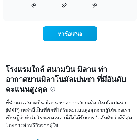
ไป
ผ่าน
แสดง
90
60
30
นี้
End
มา
วัน
of
แสดง
interactive
ของ
การ
chart
สัปดาห์
เปลี่ยนแปลง
แผนภูมิ
ของ
หาข้อเสนอ
มี
ราคา
แกน
ห้อง
Y
พัก
1
เมื่อ
แกน
ใกล้
แแส
ถึง
โรงแรมใกล้ สนามบิน มิลาน ท่า
ดง
วัน
ราคา
อากาศยานมิลาโนมัลเปนซา ที่มีอันดับ
ที่
เฉลี่ย
เข้า
คะแนนสูงสุด
ของ
พัก
ห้อง
แผนภูมิ
พัก
มี
ที่พักแถวสนามบิน มิลาน ท่าอากาศยานมิลาโนมัลเปนซา
แกน
(MXP) เหล่านี้เป็นที่พักที่ได้รับคะแนนสูงสุดจากผู้ใช้ของเรา
X
เรียนรู้ว่าทำไมโรงแรมเหล่านี้ถึงได้รับการจัดอันดับว่าดีที่สุด
1
โดยการอ่านรีวิวจากผู้ใช้
แกน
แสดง
จำนวน