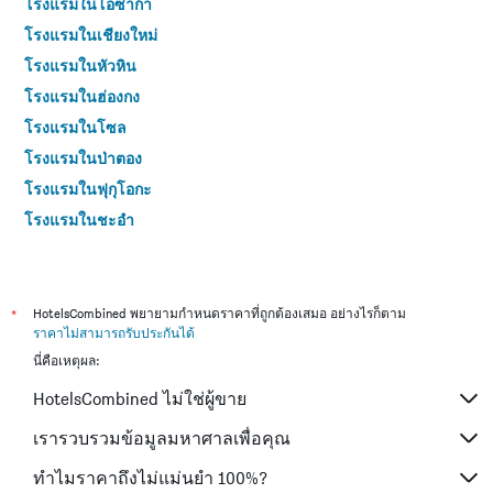
โรงแรมในโอซาก้า
โรงแรมในเชียงใหม่
โรงแรมในหัวหิน
โรงแรมในฮ่องกง
โรงแรมในโซล
โรงแรมในป่าตอง
โรงแรมในฟุกุโอกะ
โรงแรมในชะอำ
โรงแรมในกระบี่
โรงแรมในซัปโปโร
โรงแรมในเซี่ยงไฮ้
*
HotelsCombined พยายามกำหนดราคาที่ถูกต้องเสมอ อย่างไรก็ตาม
ราคาไม่สามารถรับประกันได้
โรงแรมในเกาะช้าง (ตราด)
นี่คือเหตุผล:
โรงแรมในไทเป
HotelsCombined ไม่ใช่ผู้ขาย
โรงแรมในหาดใหญ่
โรงแรมในชลบุรี
เรารวบรวมข้อมูลมหาศาลเพื่อคุณ
โรงแรมในภูเก็ต
ทำไมราคาถึงไม่แม่นยำ 100%?