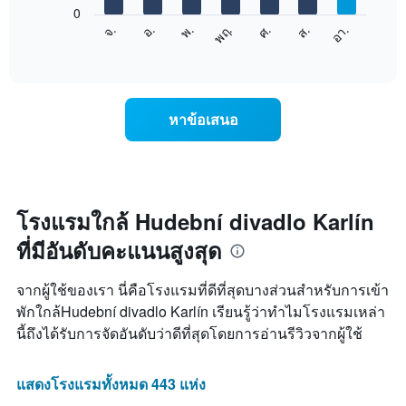
1
0
แผนภูมิ
แกน
ศ.
พฤ.
พ.
อ.
จ.
อา.
ส.
ต่อ
End
แสดง
of
ไป
เดือน
interactive
นี้
chart
แผนภูมิ
แสดง
มี
ราคา
แกน
หาข้อเสนอ
เฉลี่ย
Y
ของ
1
ห้อง
แกน
พัก
แแส
ใน
ดง
แต่ละ
โรงแรมใกล้ Hudební divadlo Karlín
ราคา
วัน
เฉลี่ย
ที่มีอันดับคะแนนสูงสุด
ของ
ของ
สัปดาห์
ห้อง
แผนภูมิ
พัก
จากผู้ใช้ของเรา นี่คือโรงแรมที่ดีที่สุดบางส่วนสำหรับการเข้า
มี
พักใกล้Hudební divadlo Karlín เรียนรู้ว่าทำไมโรงแรมเหล่า
แกน
นี้ถึงได้รับการจัดอันดับว่าดีที่สุดโดยการอ่านรีวิวจากผู้ใช้
X
1
แกน
แสดงโรงแรมทั้งหมด 443 แห่ง
แสดง
วัน