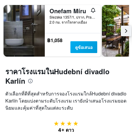
Onefam Míru
Slezska 1357/1, ปราก, Prague Region, สาธารณรัฐเช็ก
2.0 กม. จากใจกลางเมือง
฿1,058
ดูข้อเสนอ
ราคาโรงแรมในHudební divadlo
Karlín
ตัวเลือกที่ดีที่สุดสำหรับการจองโรงแรมใกล้Hudební divadlo
Karlín โดยแบ่งตามระดับโรงแรม เรายังนำเสนอโรงแรมยอด
นิยมและคุ้มค่าที่สุดในแต่ละระดับ
4 ดาว
4+ ดาว