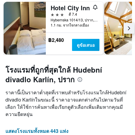
ของ
Hotel City Inn
สัปดาห์
3 ดาว
ดี 7.4
แผนภูมิ
Hybernska 1014/13, ปราก, Prague Region, สาธารณรัฐเช็ก
มี
1.1 กม. จากใจกลางเมือง
แกน
Y
1
฿2,480
แกน
ดูข้อเสนอ
แแส
ดง
ราคา
เฉลี่ย
โรงแรมที่ถูกที่สุดใกล้ Hudební
ของ
divadlo Karlín, ปราก
ห้อง
พัก
ราคานี้เป็นราคาต่ำสุดที่เราพบสำหรับโรงแรมใกล้Hudební
divadlo Karlínในขณะนี้ ราคาอาจแตกต่างกันไปตามวันที่
เลือก ให้ใช้การค้นหาเพื่อเรียกดูตัวเลือกเพิ่มเติมหากคุณมี
ความยืดหยุ่น
แสดงโรงแรมทั้งหมด 443 แห่ง