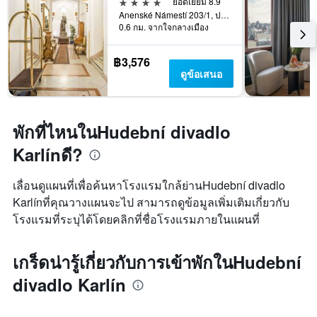
4 ดาว
ยอดเยี่ยม 8.9
Anenské Námestí 203/1, ปราก, Prague Region, สาธารณรัฐเช็ก
0.6 กม. จากใจกลางเมือง
฿3,576
ดูข้อเสนอ
พักที่ไหนในHudební divadlo
Karlínดี?
เลื่อนดูแผนที่เพื่อค้นหาโรงแรมใกล้ย่านHudební divadlo
Karlínที่คุณวางแผนจะไป สามารถดูข้อมูลเพิ่มเติมเกี่ยวกับ
โรงแรมที่ระบุได้โดยคลิกที่ชื่อโรงแรมภายในแผนที่
เกร็ดน่ารู้เกี่ยวกับการเข้าพักในHudební
divadlo Karlín