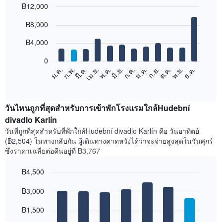
฿12,000
Bar
Chart
฿8,000
graphic.
chart
with
12
฿4,000
bars.
0
แผนภูมิ
ก.พ.
พ.ค.
ส.ค.
พ.ย.
มี.ค.
มิ.ย.
ก.ย.
ธ.ค.
เม.ย.
ก.ค.
ต.ค.
ม.ค.
ต่อ
End
of
ไป
interactive
นี้
chart
แสดง
วันไหนถูกที่สุดสำหรับการเข้าพักโรงแรมใกล้Hudební
ราคา
divadlo Karlín
เฉลี่ย
วันที่ถูกที่สุดสำหรับที่พักใกล้Hudební divadlo Karlín คือ วันอาทิตย์
ของ
(฿2,504) ในทางกลับกัน ผู้เดินทางคาดหวังได้ว่าจะจ่ายสูงสุดในวันศุกร์
ห้อง
ซึ่งราคาเฉลี่ยต่อคืนอยู่ที่ ฿3,767
พัก
ใน
฿4,500
แต่ละ
เดือน
Bar
Chart
graphic.
฿3,000
แผนภูมิ
chart
with
มี
7
฿1,500
แกน
bars.
X