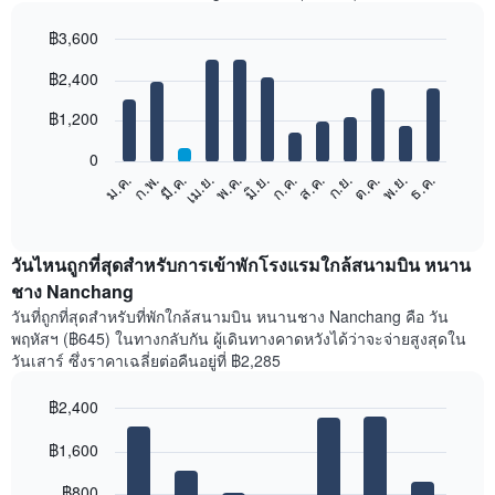
฿3,600
Bar
Chart
฿2,400
graphic.
chart
with
12
฿1,200
bars.
0
แผนภูมิ
ม.ค.
ก.พ.
มี.ค.
เม.ย.
พ.ค.
มิ.ย.
ก.ค.
ส.ค.
ก.ย.
ต.ค.
พ.ย.
ธ.ค.
ต่อ
End
of
ไป
interactive
นี้
chart
แสดง
วันไหนถูกที่สุดสำหรับการเข้าพักโรงแรมใกล้สนามบิน หนาน
ราคา
ชาง Nanchang
เฉลี่ย
วันที่ถูกที่สุดสำหรับที่พักใกล้สนามบิน หนานชาง Nanchang คือ วัน
ของ
พฤหัสฯ (฿645) ในทางกลับกัน ผู้เดินทางคาดหวังได้ว่าจะจ่ายสูงสุดใน
ห้อง
วันเสาร์ ซึ่งราคาเฉลี่ยต่อคืนอยู่ที่ ฿2,285
พัก
ใน
฿2,400
แต่ละ
เดือน
Bar
Chart
graphic.
฿1,600
แผนภูมิ
chart
with
มี
7
฿800
แกน