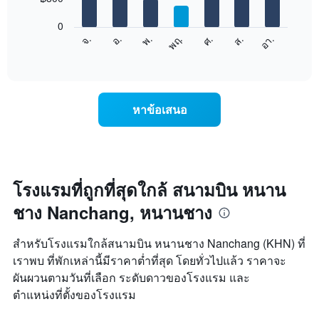
bars.
X
1
0
แผนภูมิ
แกน
ศ.
พฤ.
พ.
อ.
จ.
อา.
ส.
ต่อ
End
แสดง
of
ไป
เดือน
interactive
นี้
chart
แผนภูมิ
แสดง
มี
ราคา
แกน
หาข้อเสนอ
เฉลี่ย
Y
ของ
1
ห้อง
แกน
พัก
แแส
ใน
ดง
แต่ละ
โรงแรมที่ถูกที่สุดใกล้ สนามบิน หนาน
ราคา
วัน
เฉลี่ย
ชาง Nanchang, หนานชาง
ของ
ของ
สัปดาห์
ห้อง
แผนภูมิ
พัก
สำหรับโรงแรมใกล้สนามบิน หนานชาง Nanchang (KHN) ที่
มี
เราพบ ที่พักเหล่านี้มีราคาต่ำที่สุด โดยทั่วไปแล้ว ราคาจะ
แกน
ผันผวนตามวันที่เลือก ระดับดาวของโรงแรม และ
X
1
ตำแหน่งที่ตั้งของโรงแรม
แกน
แสดง