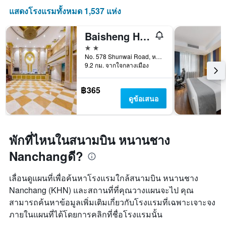
วัน
แสดงโรงแรมทั้งหมด 1,537 แห่ง
ของ
สัปดาห์
Baisheng Hotel
แผนภูมิ
มี
2 ดาว
แกน
No. 578 Shunwai Road, หนานชาง, จีน
9.2 กม. จากใจกลางเมือง
Y
1
แกน
฿365
แแส
ดูข้อเสนอ
ดง
ราคา
เฉลี่ย
ของ
พักที่ไหนในสนามบิน หนานชาง
ห้อง
พัก
Nanchangดี?
เลื่อนดูแผนที่เพื่อค้นหาโรงแรมใกล้สนามบิน หนานชาง
Nanchang (KHN) และสถานที่ที่คุณวางแผนจะไป คุณ
สามารถค้นหาข้อมูลเพิ่มเติมเกี่ยวกับโรงแรมที่เฉพาะเจาะจง
ภายในแผนที่ได้โดยการคลิกที่ชื่อโรงแรมนั้น