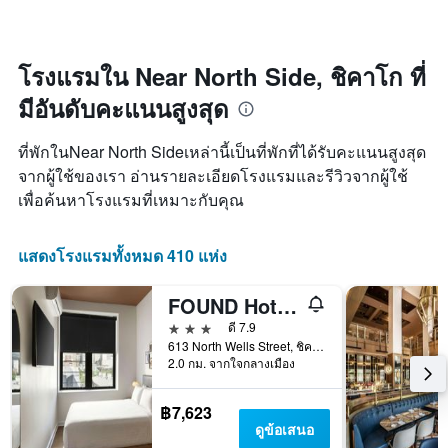
แกน
พัก
ซึ่ง
X
เมื่อ
พบใน
1
ใกล้
3
แกน
ถึง
โรงแรมใน Near North Side, ชิคาโก ที่
วัน
แสดง
วัน
ที่
มีอันดับคะแนนสูงสุด
หมวด
ที่
ผ่าน
หมู่
เข้า
มา
โรงแรม
พัก
ที่พักในNear North Sideเหล่านี้เป็นที่พักที่ได้รับคะแนนสูงสุด
ตาม
แผนภูมิ
จากผู้ใช้ของเรา อ่านรายละเอียดโรงแรมและรีวิวจากผู้ใช้
จำนวน
มี
เพื่อค้นหาโรงแรมที่เหมาะกับคุณ
ดาว
แกน
แผนภูมิ
X
มี
1
แสดงโรงแรมทั้งหมด 410 แห่ง
แกน
แกน
Y
แสดง
1
จำนวน
FOUND Hotels, Chicago, Series by Marriott
แกน
วัน
3 ดาว
ดี 7.9
แสดง
ก่อน
613 North Wells Street, ชิคาโก, IL, สหรัฐอเมริกา
ราคา
การ
2.0 กม. จากใจกลางเมือง
เฉลี่ย
เข้า
ของ
พัก
ห้อง
แผนภูมิ
฿7,623
พัก
มี
ดูข้อเสนอ
ใน
แกน