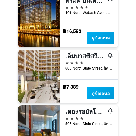
ทรัมพ์ อินเตอร์เนชั่นแนล โฮเทลแอนด์ทาวเวอร์ ชิคาโก
5 ดาว
401 North Wabash Avenue, ชิคาโก, IL, สหรัฐอเมริกา
฿16,582
ดูข้อเสนอ
เอ็มบาสซีสวีทส์ บาย ฮิลตัน ชิคาโกดาวน์ทาวน์ ริเวอร์นอร์ท
4 ดาว
600 North State Street, ชิคาโก, IL, สหรัฐอเมริกา
฿7,389
ดูข้อเสนอ
เดอะรอยัลโซเนสตา ชิคาโก ริเวอร์นอร์ท
4 ดาว
505 North State Street, ชิคาโก, IL, สหรัฐอเมริกา