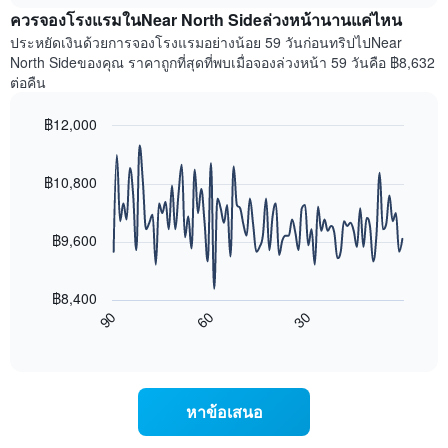
เฉลี่ย
X
ควรจองโรงแรมในNear North Sideล่วงหน้านานแค่ไหน
ของ
1
ห้อง
ประหยัดเงินด้วยการจองโรงแรมอย่างน้อย 59 วันก่อนทริปไปNear
แกน
พัก
North Sideของคุณ ราคาถูกที่สุดที่พบเมื่อจองล่วงหน้า 59 วันคือ ฿8,632
แสดง
ใน
ต่อคืน
หมวด
สุด
หมู่
สัปดาห์
โรงแรม
฿12,000
นี้
ตาม
Line
Chart
ที่
จำนวน
graphic.
chart
พบ
with
ดาว
฿10,800
ใน
90
แผนภูมิ
ช่วง
data
มี
points.
3
แกน
฿9,600
วัน
Y
ที่
แผนภูมิ
1
ผ่าน
ต่อ
แกน
฿8,400
มา
ไป
แสดง
90
60
30
โดย
นี้
End
ราคา
of
รวบรวม
แสดง
เฉลี่ย
interactive
ตาม
การ
chart
ของ
ระดับ
เปลี่ยนแปลง
ห้อง
ดาว
ของ
พัก
หาข้อเสนอ
แผนภูมิ
ราคา
คืน
มี
ห้อง
นี้