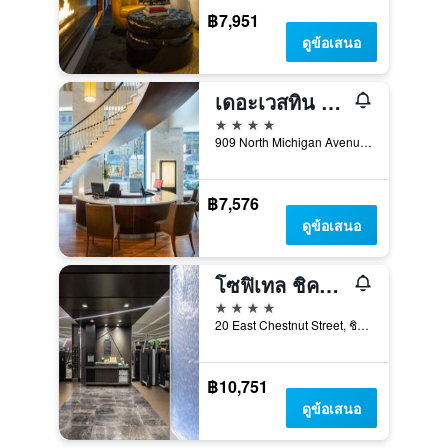
฿7,951
ดูข้อเสนอ
เดอะเวสทิน มิชิแกนอเวนิว ชิคาโก
4 ดาว
909 North Michigan Avenue, ชิคาโก, IL, สหรัฐอเมริกา
฿7,576
ดูข้อเสนอ
โซฟิเทล ชิคาโก แม็กนิฟิเซนต์ไมล์
4 ดาว
20 East Chestnut Street, ชิคาโก, IL, สหรัฐอเมริกา
฿10,751
ดูข้อเสนอ