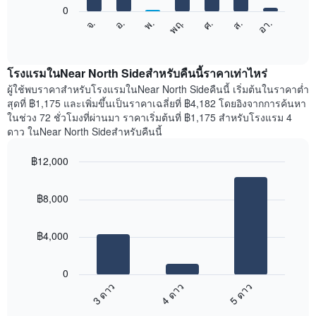
1
0
แผนภูมิ
แกน
จ.
พฤ.
อา.
พ.
ส.
อ.
ศ.
ต่อ
End
แสดง
of
ไป
เดือน
interactive
นี้
chart
แผนภูมิ
แสดง
โรงแรมในNear North Sideสำหรับคืนนี้ราคาเท่าไหร่
มี
ราคา
ผู้ใช้พบราคาสำหรับโรงแรมในNear North Sideคืนนี้ เริ่มต้นในราคาต่ำ
แกน
เฉลี่ย
สุดที่ ฿1,175 และเพิ่มขึ้นเป็นราคาเฉลี่ยที่ ฿4,182 โดยอิงจากการค้นหา
Y
ของ
1
ในช่วง 72 ชั่วโมงที่ผ่านมา ราคาเริ่มต้นที่ ฿1,175 สำหรับโรงแรม 4
ห้อง
แกน
ดาว ในNear North Sideสำหรับคืนนี้
พัก
แแส
ใน
ดง
฿12,000
แต่ละ
ราคา
Bar
วัน
Chart
เฉลี่ย
graphic.
chart
ของ
ของ
฿8,000
with
สัปดาห์
ห้อง
3
แผนภูมิ
bars.
พัก
มี
฿4,000
แกน
แผนภูมิ
X
ต่อ
1
0
ไป
แกน
4 ดาว
5 ดาว
3 ดาว
นี้
แสดง
End
แสดง
วัน
of