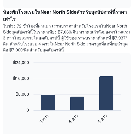
ราคา
interactive
ของ
เฉลี่ย
chart
สัปดาห์
ห้องพักโรงแรมในNear North Sideสำหรับสุดสัปดาห์นี้ราคา
ของ
แผนภูมิ
ห้อง
เท่าไร
มี
พัก
ในช่วง 72 ชั่วโมงที่ผ่านมา เราพบราคาสำหรับโรงแรมในNear North
แกน
คืน
Sideสุดสัปดาห์นี้ในราคาเพียง ฿7,060/คืน หากคุณกำลังมองหาโรงแรม
Y
นี้
3 ดาวโดยเฉพาะในสุดสัปดาห์นี้ ผู้ใช้ของเราพบราคาต่ำสุดที่ ฿7,937/
1
ที่
คืน สำหรับโรงแรม 4 ดาวในNear North Side ราคาถูกที่สุดที่พบล่าสุด
แกน
พบ
แแส
คือ ฿7,060/คืนสำหรับสุดสัปดาห์นี้
ใน
ดง
ช่วง
ราคา
฿24,000
3
เฉลี่ย
วัน
Bar
Chart
ของ
graphic.
chart
ที่
ห้อง
฿16,000
with
ผ่าน
พัก
3
มา
bars.
โดย
฿8,000
รวบรวม
แผนภูมิ
ตาม
ต่อ
ระดับ
0
ไป
ดาว
4 ดาว
5 ดาว
3 ดาว
นี้
แผนภูมิ
End
แสดง
มี
of
ราคา
interactive
แกน
chart