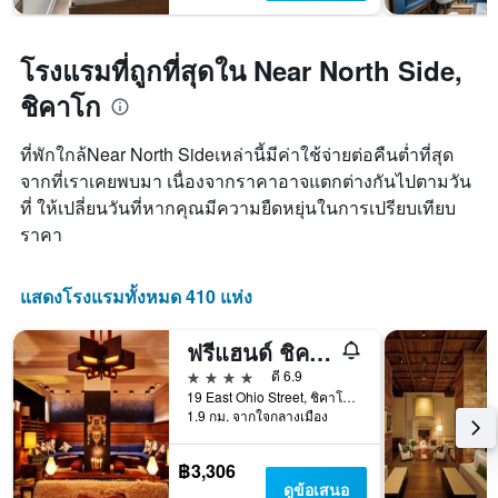
ช่วง
Y
สุด
1
สัปดาห์
แกน
โรงแรมที่ถูกที่สุดใน Near North Side,
นี้
แแส
ชิคาโก
ที่
ดง
พบ
ราคา
ใน
เฉลี่ย
ที่พักใกล้Near North Sideเหล่านี้มีค่าใช้จ่ายต่อคืนต่ำที่สุด
ช่วง
ของ
จากที่เราเคยพบมา เนื่องจากราคาอาจแตกต่างกันไปตามวัน
3
ห้อง
ที่ ให้เปลี่ยนวันที่หากคุณมีความยืดหยุ่นในการเปรียบเทียบ
วัน
พัก
ที่
ราคา
ผ่าน
มา
แสดงโรงแรมทั้งหมด 410 แห่ง
ฟรีแฮนด์ ชิคาโก
4 ดาว
ดี 6.9
19 East Ohio Street, ชิคาโก, IL, สหรัฐอเมริกา
1.9 กม. จากใจกลางเมือง
฿3,306
ดูข้อเสนอ