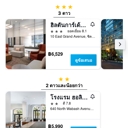
3 ดาว
3 ดาว
ฮิลตันการ์เด้นอินน์ ดาวน์ทาวน์ชิคาโก/แม็กนิฟิเซนต์ไมล์
3 ดาว
ยอดเยี่ยม 8.1
10 East Grand Avenue, ชิคาโก, IL, สหรัฐอเมริกา
฿6,529
ดูข้อเสนอ
2 ดาว
2 ดาวและน้อยกว่า
โรงแรม ฮอลิเดย์ อินน์ เอ็กซ์เพรส ชิคาโก - แมกนิฟิเซนต์ ไมล์ บาย IHG
2 ดาว
ดี 7.8
640 North Wabash Avenue, ชิคาโก, IL, สหรัฐอเมริกา
฿5,990