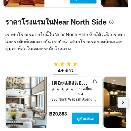
ราคาโรงแรมในNear North Side
เราพบโรงแรมต่อไปนี้ในNear North Side ซึ่งมีตัวเลือกราคา
และระดับที่แตกต่างกัน เรายังนำเสนอโรงแรมยอดนิยมและ
คุ้มค่าที่สุดในแต่ละระดับโรงแรม
4 ดาว
4+ ดาว
เดอะแลงแฮม ชิคาโก
5 ดาว
ยอดเยี่ยม
9.4
330 North Wabash Avenue, ชิคาโก, IL, สหรัฐอเมริกา
฿20,883
ดูข้อเสนอ