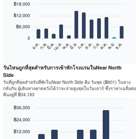
฿18,000
Bar
Chart
฿12,000
graphic.
chart
with
12
฿6,000
bars.
0
แผนภูมิ
ก.พ.
พ.ค.
ส.ค.
พ.ย.
มี.ค.
มิ.ย.
ก.ย.
ธ.ค.
เม.ย.
ก.ค.
ต.ค.
ม.ค.
ต่อ
End
of
ไป
interactive
นี้
chart
แสดง
วันไหนถูกที่สุดสำหรับการเข้าพักโรงแรมในNear North
ราคา
Side
เฉลี่ย
วันที่ถูกที่สุดสำหรับที่พักในNear North Side คือ วันพุธ (฿801) ในทาง
ของ
กลับกัน ผู้เดินทางคาดหวังได้ว่าจะจ่ายสูงสุดในวันเสาร์ ซึ่งราคาเฉลี่ยต่อ
ห้อง
คืนอยู่ที่ ฿34,183
พัก
ใน
฿36,000
แต่ละ
เดือน
Bar
Chart
graphic.
฿24,000
แผนภูมิ
chart
with
มี
7
฿12,000
แกน
bars.
X