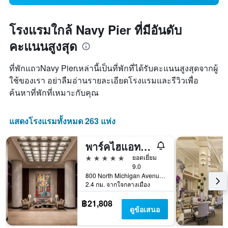
โรงแรมใกล้ Navy Pier ที่มีอันดับ
คะแนนสูงสุด
ที่พักแถวNavy Pierเหล่านี้เป็นที่พักที่ได้รับคะแนนสูงสุดจากผู้
ใช้ของเรา อย่าลืมอ่านรายละเอียดโรงแรมและรีวิวเพื่อ
ค้นหาที่พักที่เหมาะกับคุณ
แสดงโรงแรมทั้งหมด 263 แห่ง
พาร์คไฮแอท ชิคาโก
5 ดาว
ยอดเยี่ยม
9.0
800 North Michigan Avenue, ชิคาโก, IL, สหรัฐอเมริกา
2.4 กม. จากใจกลางเมือง
฿21,808
ดูข้อเสนอ