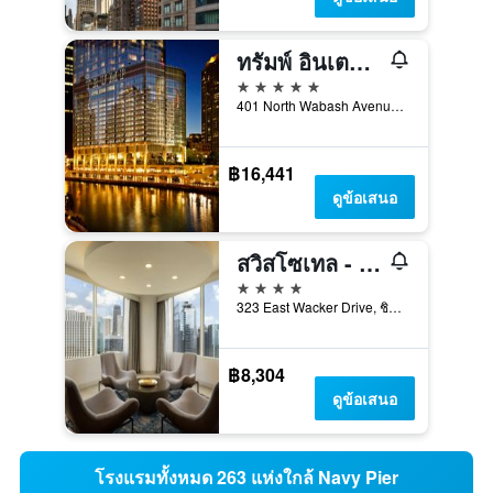
ทรัมพ์ อินเตอร์เนชั่นแนล โฮเทลแอนด์ทาวเวอร์ ชิคาโก
5 ดาว
401 North Wabash Avenue, ชิคาโก, IL, สหรัฐอเมริกา
฿16,441
ดูข้อเสนอ
สวิสโซเทล - ชิคาโก
4 ดาว
323 East Wacker Drive, ชิคาโก, IL, สหรัฐอเมริกา
฿8,304
ดูข้อเสนอ
โรงแรมทั้งหมด 263 แห่งใกล้ Navy Pier