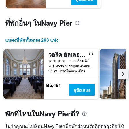
ที่พักอื่นๆ ในNavy Pier
แสดงที่พักทั้งหมด 263 แห่ง
วอริค อัลเลอร์ตัน - ชิคาโก
4 ดาว
ยอดเยี่ยม 8.1
701 North Michigan Avenue, ชิคาโก, IL, สหรัฐอเมริกา
2.2 กม. จากใจกลางเมือง
฿5,481
ดูข้อเสนอ
พักที่ไหนในNavy Pierดี?
ไม่ว่าคุณจะไปเยือนNavy Pierเพื่อพักผ่อนหรือติดต่อธุรกิจ ใช้