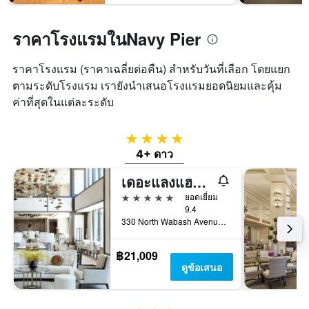
ราคาโรงแรมในNavy Pier
ราคาโรงแรม (ราคาเฉลี่ยต่อคืน) สำหรับวันที่เลือก โดยแยก
ตามระดับโรงแรม เรายังนำเสนอโรงแรมยอดนิยมและคุ้ม
ค่าที่สุดในแต่ละระดับ
4 ดาว
4+ ดาว
เดอะแลงแฮม ชิคาโก
5 ดาว
ยอดเยี่ยม
9.4
330 North Wabash Avenue, ชิคาโก, IL, สหรัฐอเมริกา
฿21,009
ดูข้อเสนอ