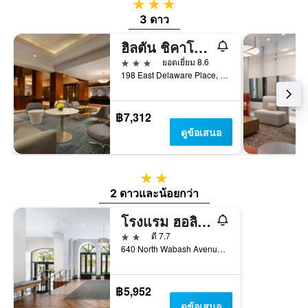
3 ดาว
3 ดาว
ฮิลตัน ชิคาโก/แม็กนิฟิเซนต์ไมล์ สวีทส์
3 ดาว
ยอดเยี่ยม 8.6
198 East Delaware Place, ชิคาโก, IL, สหรัฐอเมริกา
฿7,312
ดูข้อเสนอ
2 ดาว
2 ดาวและน้อยกว่า
โรงแรม ฮอลิเดย์ อินน์ เอ็กซ์เพรส ชิคาโก - แมกนิฟิเซนต์ ไมล์ บาย IHG
2 ดาว
ดี 7.7
640 North Wabash Avenue, ชิคาโก, IL, สหรัฐอเมริกา
฿5,952
ดูข้อเสนอ