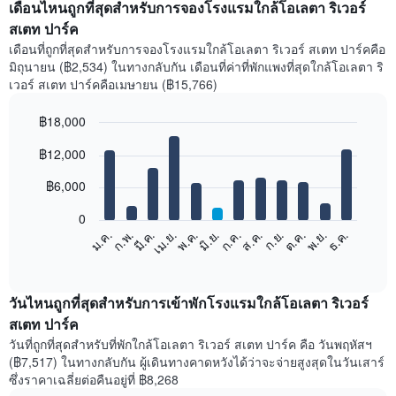
เดือนไหนถูกที่สุดสำหรับการจองโรงแรมใกล้โอเลตา ริเวอร์
สเตท ปาร์ค
เดือนที่ถูกที่สุดสำหรับการจองโรงแรมใกล้โอเลตา ริเวอร์ สเตท ปาร์คคือ
มิถุนายน (฿2,534) ในทางกลับกัน เดือนที่ค่าที่พักแพงที่สุดใกล้โอเลตา ริ
เวอร์ สเตท ปาร์คคือเมษายน (฿15,766)
฿18,000
Bar
Chart
฿12,000
graphic.
chart
with
12
฿6,000
bars.
0
แผนภูมิ
ก.พ.
พ.ค.
ส.ค.
พ.ย.
มี.ค.
มิ.ย.
ก.ย.
ธ.ค.
ม.ค.
เม.ย.
ก.ค.
ต.ค.
ต่อ
End
of
ไป
interactive
นี้
chart
แสดง
วันไหนถูกที่สุดสำหรับการเข้าพักโรงแรมใกล้โอเลตา ริเวอร์
ราคา
สเตท ปาร์ค
เฉลี่ย
วันที่ถูกที่สุดสำหรับที่พักใกล้โอเลตา ริเวอร์ สเตท ปาร์ค คือ วันพฤหัสฯ
ของ
(฿7,517) ในทางกลับกัน ผู้เดินทางคาดหวังได้ว่าจะจ่ายสูงสุดในวันเสาร์
ห้อง
ซึ่งราคาเฉลี่ยต่อคืนอยู่ที่ ฿8,268
พัก