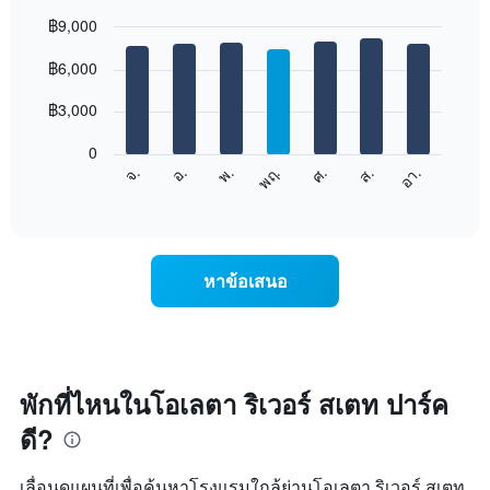
ใน
฿9,000
แต่ละ
เดือน
Bar
Chart
graphic.
฿6,000
แผนภูมิ
chart
with
มี
7
฿3,000
แกน
bars.
X
1
0
แผนภูมิ
แกน
ศ.
พฤ.
พ.
อ.
จ.
อา.
ส.
ต่อ
End
แสดง
of
ไป
เดือน
interactive
นี้
chart
แผนภูมิ
แสดง
มี
ราคา
แกน
หาข้อเสนอ
เฉลี่ย
Y
ของ
1
ห้อง
แกน
พัก
แแส
ใน
ดง
แต่ละ
พักที่ไหนในโอเลตา ริเวอร์ สเตท ปาร์ค
ราคา
วัน
เฉลี่ย
ดี?
ของ
ของ
สัปดาห์
ห้อง
แผนภูมิ
พัก
เลื่อนดูแผนที่เพื่อค้นหาโรงแรมใกล้ย่านโอเลตา ริเวอร์ สเตท