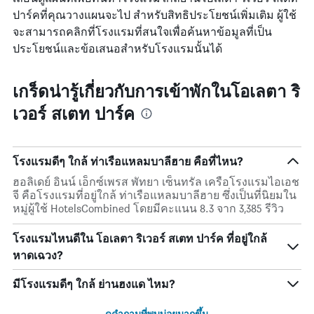
มี
ปาร์คที่คุณวางแผนจะไป สำหรับสิทธิประโยชน์เพิ่มเติม ผู้ใช้
แกน
จะสามารถคลิกที่โรงแรมที่สนใจเพื่อค้นหาข้อมูลที่เป็น
X
1
ประโยชน์และข้อเสนอสำหรับโรงแรมนั้นได้
แกน
แสดง
วัน
เกร็ดน่ารู้เกี่ยวกับการเข้าพักในโอเลตา ริ
ของ
เวอร์ สเตท ปาร์ค
สัปดาห์
แผนภูมิ
มี
แกน
โรงแรมดีๆ ใกล้ ท่าเรือแหลมบาลีฮาย คือที่ไหน?
Y
1
ฮอลิเดย์ อินน์ เอ็กซ์เพรส พัทยา เซ็นทรัล เครือโรงแรมไอเอช
แกน
จี คือโรงแรมที่อยู่ใกล้ ท่าเรือแหลมบาลีฮาย ซึ่งเป็นที่นิยมใน
แแส
หมู่ผู้ใช้ HotelsCombined โดยมีคะแนน 8.3 จาก 3,385 รีวิว
ดง
ราคา
โรงแรมไหนดีใน โอเลตา ริเวอร์ สเตท ปาร์ค ที่อยู่ใกล้
เฉลี่ย
หาดเฉวง?
ของ
ห้อง
พัก
มีโรงแรมดีๆ ใกล้ ย่านฮงแด ไหม?
ดูคำถามที่พบบ่อยมากขึ้น