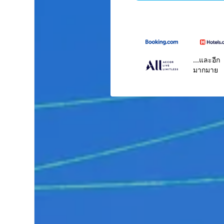
...และอีก
มากมาย