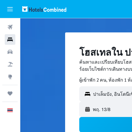
ตั๋วเครื่องบิน
โรงแรม
โฮสเทลใน ปา
รถเช่า
ค้นหาและเปรียบเทียบโฮสเ
เที่ยวบิน+โรงแรม
ร้อยเว็บไซต์การเดินทาง
สำรวจ
ผู้เข้าพัก 2 คน, ห้องพัก 1 ห
ทริป
ปาเล็มบัง, อินโดนีเ
พฤ. 13/8
ภาษาไทย