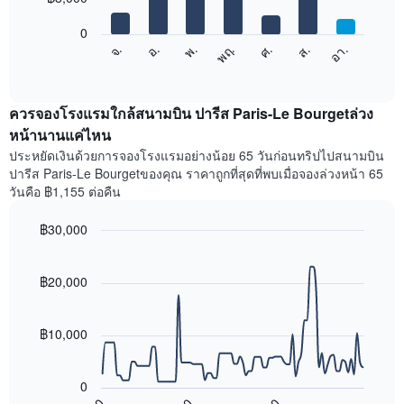
bars.
X
1
0
แผนภูมิ
แกน
จ.
พฤ.
อา.
พ.
ส.
อ.
ศ.
ต่อ
End
แสดง
of
ไป
เดือน
interactive
นี้
chart
แผนภูมิ
แสดง
ควรจองโรงแรมใกล้สนามบิน ปารีส Paris-Le Bourgetล่วง
มี
ราคา
หน้านานแค่ไหน
แกน
เฉลี่ย
Y
ประหยัดเงินด้วยการจองโรงแรมอย่างน้อย 65 วันก่อนทริปไปสนามบิน
ของ
1
ปารีส Paris-Le Bourgetของคุณ ราคาถูกที่สุดที่พบเมื่อจองล่วงหน้า 65
ห้อง
แกน
วันคือ ฿1,155 ต่อคืน
พัก
แแส
ใน
ดง
฿30,000
แต่ละ
ราคา
วัน
Line
Chart
เฉลี่ย
graphic.
ของ
chart
ของ
with
฿20,000
สัปดาห์
ห้อง
90
แผนภูมิ
พัก
data
มี
points.
แกน
฿10,000
X
แผนภูมิ
1
ต่อ
แกน
0
ไป
แสดง