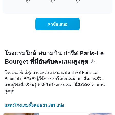
90
60
30
นี้
End
วัน
of
แสดง
interactive
ของ
การ
chart
สัปดาห์
เปลี่ยนแปลง
แผนภูมิ
ของ
หาข้อเสนอ
มี
ราคา
แกน
ห้อง
Y
พัก
1
เมื่อ
แกน
ใกล้
แแส
ถึง
โรงแรมใกล้ สนามบิน ปารีส Paris-Le
ดง
วัน
ราคา
Bourget ที่มีอันดับคะแนนสูงสุด
ที่
เฉลี่ย
เข้า
ของ
พัก
โรงแรมที่ดีที่สุดบางแห่งแถวสนามบิน ปารีส Paris-Le
ห้อง
แผนภูมิ
พัก
Bourget (LBG) ซึ่งผู้ใช้ของเราให้คะแนน อย่าลืมอ่านรีวิว
มี
จากผู้ใช้เพื่อเรียนรู้ว่าทำไมโรงแรมเหล่านี้ถึงได้รับคะแนน
แกน
X
สูงสุด
1
แกน
แสดง
แสดงโรงแรมทั้งหมด 21,781 แห่ง
จำนวน
วัน