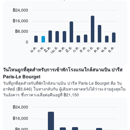
฿24,000
Bar
Chart
฿16,000
graphic.
chart
with
12
฿8,000
bars.
0
แผนภูมิ
ก.พ.
พ.ค.
ส.ค.
พ.ย.
มี.ค.
มิ.ย.
ก.ย.
ธ.ค.
เม.ย.
ก.ค.
ต.ค.
ม.ค.
ต่อ
End
of
ไป
interactive
นี้
chart
แสดง
วันไหนถูกที่สุดสำหรับการเข้าพักโรงแรมใกล้สนามบิน ปารีส
ราคา
Paris-Le Bourget
เฉลี่ย
วันที่ถูกที่สุดสำหรับที่พักใกล้สนามบิน ปารีส Paris-Le Bourget คือ วัน
ของ
อาทิตย์ (฿3,646) ในทางกลับกัน ผู้เดินทางคาดหวังได้ว่าจะจ่ายสูงสุดใน
ห้อง
วันอังคาร ซึ่งราคาเฉลี่ยต่อคืนอยู่ที่ ฿21,150
พัก
ใน
฿24,000
แต่ละ
เดือน
Bar
Chart
graphic.
฿16,000
แผนภูมิ
chart
with
มี
7
฿8,000
แกน