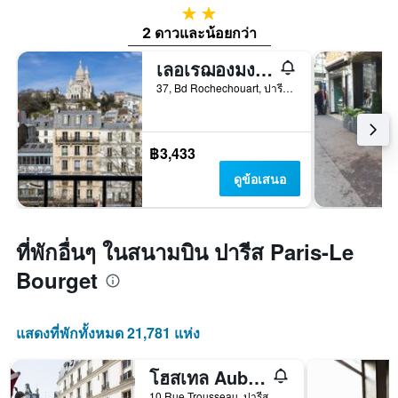
2 ดาว
2 ดาวและน้อยกว่า
เลอเรฌองมงต์มาตร์ บาย ฮิปฮอปโฮสเทลส์
37, Bd Rochechouart, ปารีส, ฝรั่งเศส
฿3,433
ดูข้อเสนอ
ที่พักอื่นๆ ในสนามบิน ปารีส Paris-Le
Bourget
แสดงที่พักทั้งหมด 21,781 แห่ง
โฮสเทล Auberge Internationale des Jeunes
10 Rue Trousseau, ปารีส, ฝรั่งเศส