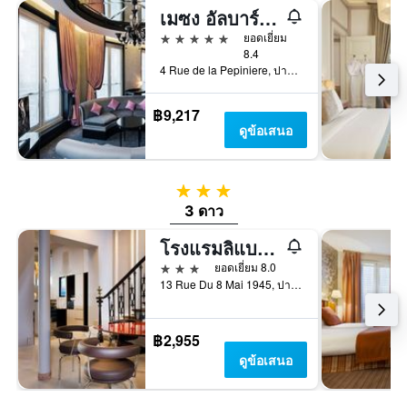
เมซง อัลบาร์ - เลอ ไดมอนด์
5 ดาว
ยอดเยี่ยม
8.4
4 Rue de la Pepiniere, ปารีส, ฝรั่งเศส
฿9,217
ดูข้อเสนอ
3 ดาว
3 ดาว
โรงแรมลิแบร์เตล การ์เดอแลสต์ ฟรองเซส์
3 ดาว
ยอดเยี่ยม 8.0
13 Rue Du 8 Mai 1945, ปารีส, ฝรั่งเศส
฿2,955
ดูข้อเสนอ