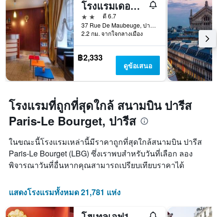
โรงแรมเดอปารีส โอเปรา
ก่อน
การ
2 ดาว
ดี 6.7
เข้า
37 Rue De Maubeuge, ปารีส, ฝรั่งเศส
2.2 กม. จากใจกลางเมือง
พัก
แผนภูมิ
มี
฿2,333
แกน
ดูข้อเสนอ
Y
1
แกน
แแส
โรงแรมที่ถูกที่สุดใกล้ สนามบิน ปารีส
ดง
ราคา
Paris-Le Bourget, ปารีส
เฉลี่ย
ของ
ในขณะนี้โรงแรมเหล่านี้มีราคาถูกที่สุดใกล้สนามบิน ปารีส
ห้อง
Paris-Le Bourget (LBG) ซึ่งเราพบสำหรับวันที่เลือก ลอง
พัก
พิจารณาวันที่อื่นหากคุณสามารถเปรียบเทียบราคาได้
แสดงโรงแรมทั้งหมด 21,781 แห่ง
โฮเทลเอฟ1 ปารีส แซงต์อวน - โรงแรมตรงตลาดนัด