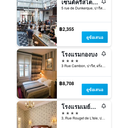
เซนต์คริสโตเฟอร์สอินน์ การ์ดูนอร์ - โฮสเทล
5 rue de Dunkerque, ปารีส, ฝรั่งเศส
฿2,355
ดูข้อเสนอ
โรงแรมกองบง
4 ดาว
3 Rue Cambon, ปารีส, ฝรั่งเศส
฿8,708
ดูข้อเสนอ
โรงแรมเมย์แฟร์
4 ดาว
3, Rue Rouget de L'Isle, ปารีส, ฝรั่งเศส