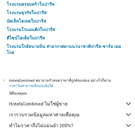
โรงแรมครอบครัวในปารีส
โรงแรมธุรกิจในปารีส
บัดเจ็ทโฮเทลในปารีส
โรงแรมโรแมนติกในปารีส
ดีไซน์โฮเต็ลในปารีส
โรงแรมใกล้สนามบิน ท่าอากาศยานนานาชาติปารีส-ชาร์ล เดอ
โกล
โรงแรมใกล้สนามบิน ปารีส Orly
โรงแรมใกล้สนามบิน ปารีส Beauvais-Tille
โรงแรม 4 ดาวในปารีส
*
HotelsCombined พยายามกำหนดราคาที่ถูกต้องเสมอ อย่างไรก็ตาม
โรงแรม 5 ดาวในปารีส
ราคาไม่สามารถรับประกันได้
นี่คือเหตุผล:
HotelsCombined ไม่ใช่ผู้ขาย
เรารวบรวมข้อมูลมหาศาลเพื่อคุณ
ทำไมราคาถึงไม่แม่นยำ 100%?