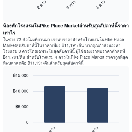
แกน
2 ดาว
3 ดาว
4 ดาว
นี้
แสดง
End
แสดง
วัน
of
ราคา
interactive
ของ
เฉลี่ย
chart
สัปดาห์
ห้องพักโรงแรมในPike Place Marketสำหรับสุดสัปดาห์นี้ราคา
ของ
แผนภูมิ
ห้อง
เท่าไร
มี
พัก
ในช่วง 72 ชั่วโมงที่ผ่านมา เราพบราคาสำหรับโรงแรมในPike Place
แกน
คืน
Marketสุดสัปดาห์นี้ในราคาเพียง ฿11,191/คืน หากคุณกำลังมองหา
Y
นี้
โรงแรม 3 ดาวโดยเฉพาะในสุดสัปดาห์นี้ ผู้ใช้ของเราพบราคาต่ำสุดที่
1
ที่
฿11,791/คืน สำหรับโรงแรม 4 ดาวในPike Place Market ราคาถูกที่สุด
แกน
พบ
แแส
ที่พบล่าสุดคือ ฿11,191/คืนสำหรับสุดสัปดาห์นี้
ใน
ดง
ช่วง
ราคา
฿15,000
3
เฉลี่ย
วัน
Bar
Chart
ของ
graphic.
chart
ที่
ห้อง
฿10,000
with
ผ่าน
พัก
2
มา
bars.
โดย
฿5,000
รวบรวม
แผนภูมิ
ตาม
ต่อ
ระดับ
0
ไป
ดาว
3 ดาว
4 ดาว
นี้
แผนภูมิ