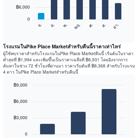
มี
7
฿6,000
แกน
bars.
X
1
0
แผนภูมิ
แกน
จ.
พฤ.
อา.
พ.
ส.
อ.
ศ.
ต่อ
End
แสดง
of
ไป
เดือน
interactive
นี้
chart
แผนภูมิ
แสดง
โรงแรมในPike Place Marketสำหรับคืนนี้ราคาเท่าไหร่
มี
ราคา
ผู้ใช้พบราคาสำหรับโรงแรมในPike Place Marketคืนนี้ เริ่มต้นในราคา
แกน
เฉลี่ย
ต่ำสุดที่ ฿1,994 และเพิ่มขึ้นเป็นราคาเฉลี่ยที่ ฿6,931 โดยอิงจากการ
Y
ของ
1
ค้นหาในช่วง 72 ชั่วโมงที่ผ่านมา ราคาเริ่มต้นที่ ฿8,368 สำหรับโรงแรม
ห้อง
แกน
4 ดาว ในPike Place Marketสำหรับคืนนี้
พัก
แแส
ใน
ดง
฿9,000
แต่ละ
ราคา
Bar
วัน
Chart
เฉลี่ย
graphic.
chart
ของ
ของ
฿6,000
with
สัปดาห์
ห้อง
3
แผนภูมิ
bars.
พัก
มี
฿3,000
แกน
แผนภูมิ
X
ต่อ
1
0
ไป