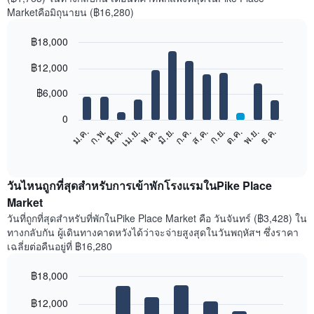
Marketคือมิถุนายน (฿16,280)
฿18,000
Bar
Chart
฿12,000
graphic.
chart
with
12
฿6,000
bars.
0
แผนภูมิ
ก.พ.
พ.ค.
ส.ค.
พ.ย.
มี.ค.
มิ.ย.
ก.ย.
ธ.ค.
ม.ค.
เม.ย.
ก.ค.
ต.ค.
ต่อ
End
of
ไป
interactive
นี้
chart
แสดง
วันไหนถูกที่สุดสำหรับการเข้าพักโรงแรมในPike Place
ราคา
Market
เฉลี่ย
วันที่ถูกที่สุดสำหรับที่พักในPike Place Market คือ วันจันทร์ (฿3,428) ใน
ของ
ทางกลับกัน ผู้เดินทางคาดหวังได้ว่าจะจ่ายสูงสุดในวันพฤหัสฯ ซึ่งราคา
ห้อง
เฉลี่ยต่อคืนอยู่ที่ ฿16,280
พัก
ใน
฿18,000
แต่ละ
เดือน
Bar
Chart
graphic.
฿12,000
แผนภูมิ
chart
with