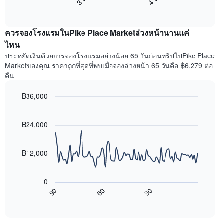
End
แสดง
มี
of
ราคา
interactive
แกน
เฉลี่ย
chart
X
ควรจองโรงแรมในPike Place Marketล่วงหน้านานแค่
ของ
1
ห้อง
ไหน
แกน
พัก
ประหยัดเงินด้วยการจองโรงแรมอย่างน้อย 65 วันก่อนทริปไปPike Place
แสดง
ใน
หมวด
Marketของคุณ ราคาถูกที่สุดที่พบเมื่อจองล่วงหน้า 65 วันคือ ฿6,279 ต่อ
สุด
หมู่
คืน
สัปดาห์
โรงแรม
นี้
ตาม
฿36,000
ที่
จำนวน
พบ
Line
Chart
ดาว
graphic.
chart
ใน
แผนภูมิ
with
฿24,000
ช่วง
มี
90
3
data
แกน
วัน
points.
Y
฿12,000
ที่
1
ผ่าน
แผนภูมิ
แกน
มา
ต่อ
แสดง
0
โดย
ไป
ราคา
90
60
30
รวบรวม
นี้
End
เฉลี่ย
ตาม
of
แสดง
ของ
interactive
ระดับ
การ
chart
ห้อง
ดาว