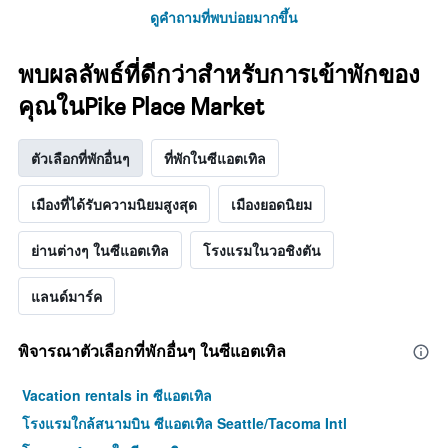
ห้อง
พัก
ดูคำถามที่พบบ่อยมากขึ้น
พัก
แผนภูมิ
ใน
มี
ช่วง
แกน
พบผลลัพธ์ที่ดีกว่าสำหรับการเข้าพักของ
สุด
Y
สัปดาห์
คุณในPike Place Market
1
นี้
แกน
ที่
แแส
ตัวเลือกที่พักอื่นๆ
ที่พักในซีแอตเทิล
พบ
ดง
ใน
ราคา
ช่วง
เฉลี่ย
เมืองที่ได้รับความนิยมสูงสุด
เมืองยอดนิยม
3
ของ
วัน
ห้อง
ย่านต่างๆ ในซีแอตเทิล
โรงแรมในวอชิงตัน
ที่
พัก
ผ่าน
มา
แลนด์มาร์ค
พิจารณาตัวเลือกที่พักอื่นๆ ในซีแอตเทิล
Vacation rentals in ซีแอตเทิล
โรงแรมใกล้สนามบิน ซีแอตเทิล Seattle/Tacoma Intl