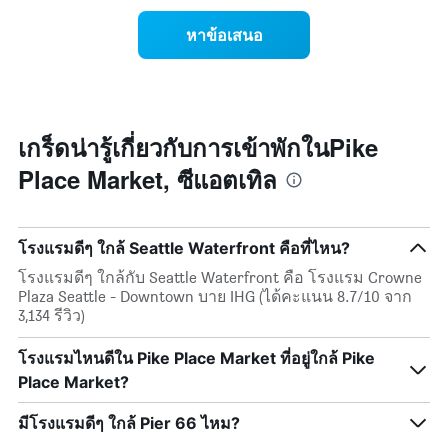
เปลี่ยนแปลง
พัก
แผนภูมิ
ของ
คืน
หาข้อเสนอ
มี
ราคา
นี้
แกน
ห้อง
ซึ่ง
X
พัก
พบใน
1
เมื่อ
3
แกน
ใกล้
วัน
แสดง
ถึง
เกร็ดน่ารู้เกี่ยวกับการเข้าพักในPike
ที่
หมวด
วัน
ผ่าน
หมู่
Place Market, ซีแอตเทิล
ที่
มา
โรงแรม
เข้า
ตาม
พัก
จำนวน
แผนภูมิ
ดาว
โรงแรมดีๆ ใกล้ Seattle Waterfront คือที่ไหน?
มี
แผนภูมิ
แกน
โรงแรมดีๆ ใกล้กับ Seattle Waterfront คือ โรงแรม Crowne
มี
X
Plaza Seattle - Downtown บาย IHG (ได้คะแนน 8.7/10 จาก
แกน
1
3,134 รีวิว)
Y
แกน
1
แสดง
โรงแรมไหนดีใน Pike Place Market ที่อยู่ใกล้ Pike
แกน
จำนวน
แสดง
Place Market?
วัน
ราคา
ก่อน
เฉลี่ย
การ
มีโรงแรมดีๆ ใกล้ Pier 66 ไหม?
ของ
เข้า