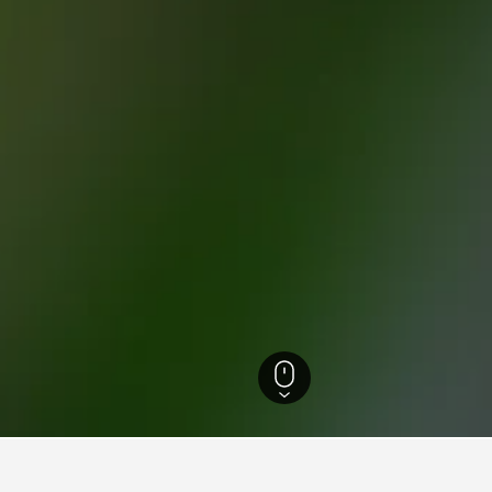
10,200
สุโขทัย
218
อุทยานแห่งชาติรามคำแหง