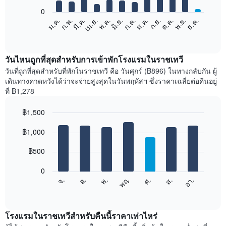
0
แผนภูมิ
ม.ค.
ก.พ.
มี.ค.
เม.ย.
พ.ค.
มิ.ย.
ก.ค.
ส.ค.
ก.ย.
ต.ค.
พ.ย.
ธ.ค.
ต่อ
End
of
ไป
interactive
นี้
chart
แสดง
วันไหนถูกที่สุดสำหรับการเข้าพักโรงแรมในราชเทวี
ราคา
วันที่ถูกที่สุดสำหรับที่พักในราชเทวี คือ วันศุกร์ (฿896) ในทางกลับกัน ผู้
เฉลี่ย
เดินทางคาดหวังได้ว่าจะจ่ายสูงสุดในวันพฤหัสฯ ซึ่งราคาเฉลี่ยต่อคืนอยู่
ของ
ที่ ฿1,278
ห้อง
พัก
฿1,500
ใน
Bar
แต่ละ
Chart
graphic.
฿1,000
chart
เดือน
with
แผนภูมิ
7
฿500
มี
bars.
แกน
0
X
แผนภูมิ
ศ.
พฤ.
พ.
อ.
จ.
อา.
ส.
1
ต่อ
End
แกน
of
ไป
interactive
แสดง
นี้
chart
เดือน
แสดง
โรงแรมในราชเทวีสำหรับคืนนี้ราคาเท่าไหร่
แผนภูมิ
ราคา