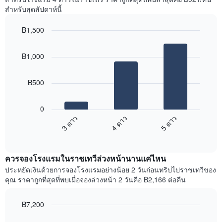
1
ที่
สำหรับสุดสัปดาห์นี้
แกน
พบ
แแส
ใน
฿1,500
ดง
ช่วง
ราคา
Bar
Chart
3
เฉลี่ย
graphic.
chart
วัน
฿1,000
with
ของ
ที่
3
ห้อง
ผ่าน
bars.
พัก
มา
฿500
โดย
แผนภูมิ
รวบรวม
ต่อ
0
ตาม
ไป
3 ดาว
4 ดาว
5 ดาว
ระดับ
นี้
ดาว
End
แสดง
of
แผนภูมิ
ราคา
interactive
มี
เฉลี่ย
chart
แกน
ควรจองโรงแรมในราชเทวีล่วงหน้านานแค่ไหน
ของ
X
ห้อง
ประหยัดเงินด้วยการจองโรงแรมอย่างน้อย 2 วันก่อนทริปไปราชเทวีของ
1
พัก
คุณ ราคาถูกที่สุดที่พบเมื่อจองล่วงหน้า 2 วันคือ ฿2,166 ต่อคืน
แกน
ใน
แสดง
สุด
หมวด
฿7,200
สัปดาห์
หมู่
นี้
Line
Chart
โรงแรม