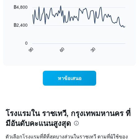
graphic.
chart
ที่
ตาม
with
฿4,800
พบ
90
จำนวน
ใน
data
ดาว
ช่วง
points.
แผนภูมิ
฿2,400
3
มี
วัน
แผนภูมิ
แกน
ที่
ต่อ
Y
ผ่าน
0
ไป
1
มา
60
30
90
นี้
End
แกน
โดย
of
แสดง
แสดง
interactive
รวบรวม
การ
chart
ราคา
ตาม
เปลี่ยนแปลง
เฉลี่ย
ระดับ
ของ
ของ
หาข้อเสนอ
ดาว
ราคา
ห้อง
แผนภูมิ
ห้อง
พัก
มี
พัก
คืน
แกน
เมื่อ
นี้
X
ใกล้
ซึ่ง
1
ถึง
โรงแรมใน ราชเทวี, กรุงเทพมหานคร ที่
พบใน
แกน
วัน
3
แสดง
มีอันดับคะแนนสูงสุด
ที่
วัน
หมวด
เข้า
ที่
หมู่
พัก
ผ่าน
ตัวเลือกโรงแรมที่ดีที่สุดบางส่วนในราชเทวี ตามที่ผู้ใช้ของ
โรงแรม