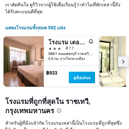
แผนภูมิ
มา
ตาม
เราตัดสินใจ ดูรีวิวจากผู้ใช้เพื่อเรียนรู้ว่าทำไมที่พักเหล่านี้ถึง
มี
จำนวน
ได้รับคะแนนดีที่สุด
แกน
ดาว
X
แผนภูมิ
1
มี
แสดงโรงแรมทั้งหมด 592 แห่ง
แกน
แกน
แสดง
Y
จำนวน
โรงแรม เดอะ เรสซิเดนซ์ ราชเทวี
1
วัน
แกน
3 ดาว
ดี 7.7
ก่อน
แสดง
588/1 ถนนเพชรบุรี ราชเทวี, กรุงเทพมหานคร, ประเทศไทย
การ
ราคา
0.9 กม. จากใจกลางเมือง
เข้า
เฉลี่ย
พัก
ของ
แผนภูมิ
฿933
ห้อง
มี
ดูข้อเสนอ
พัก
แกน
ใน
Y
ช่วง
1
สุด
แกน
โรงแรมที่ถูกที่สุดใน ราชเทวี,
สัปดาห์
แแส
นี้
กรุงเทพมหานคร
ดง
ที่
ราคา
พบ
เฉลี่ย
สำหรับผู้ที่มีงบจำกัด โรงแรมเหล่านี้เป็นโรงแรมที่ถูกที่สุดซึ่ง
ใน
ของ