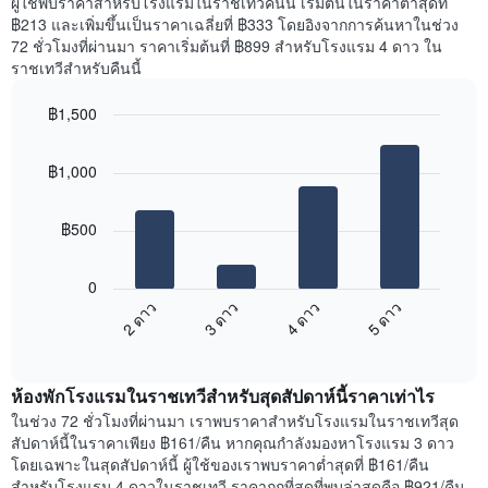
ผู้ใช้พบราคาสำหรับโรงแรมในราชเทวีคืนนี้ เริ่มต้นในราคาต่ำสุดที่
มี
เฉลี่ย
฿213 และเพิ่มขึ้นเป็นราคาเฉลี่ยที่ ฿333 โดยอิงจากการค้นหาในช่วง
แกน
ของ
72 ชั่วโมงที่ผ่านมา ราคาเริ่มต้นที่ ฿899 สำหรับโรงแรม 4 ดาว ใน
Y
ห้อง
ราชเทวีสำหรับคืนนี้
1
พัก
แกน
ใน
แแส
฿1,500
แต่ละ
ดง
Bar
วัน
Chart
ราคา
graphic.
chart
ของ
฿1,000
with
เฉลี่ย
สัปดาห์
4
ของ
แผนภูมิ
bars.
ห้อง
มี
฿500
พัก
แกน
แผนภูมิ
X
ต่อ
1
0
ไป
แกน
2 ดาว
3 ดาว
4 ดาว
5 ดาว
นี้
แสดง
End
แสดง
วัน
of
ราคา
interactive
ของ
เฉลี่ย
chart
สัปดาห์
ห้องพักโรงแรมในราชเทวีสำหรับสุดสัปดาห์นี้ราคาเท่าไร
ของ
แผนภูมิ
ห้อง
ในช่วง 72 ชั่วโมงที่ผ่านมา เราพบราคาสำหรับโรงแรมในราชเทวีสุด
มี
พัก
สัปดาห์นี้ในราคาเพียง ฿161/คืน หากคุณกำลังมองหาโรงแรม 3 ดาว
แกน
คืน
โดยเฉพาะในสุดสัปดาห์นี้ ผู้ใช้ของเราพบราคาต่ำสุดที่ ฿161/คืน
Y
นี้
สำหรับโรงแรม 4 ดาวในราชเทวี ราคาถูกที่สุดที่พบล่าสุดคือ ฿921/คืน