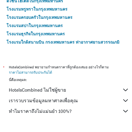
ดีไซน์โฮเต็ลในกรุงเทพมหานคร
โรงแรมหรูหราในกรุงเทพมหานคร
โรงแรมครอบครัวในกรุงเทพมหานคร
โรงแรมสปาในกรุงเทพมหานคร
โรงแรมธุรกิจในกรุงเทพมหานคร
โรงแรมใกล้สนามบิน กรุงเทพมหานคร ท่าอากาศยานสุวรรณภูมิ
โรงแรมใกล้สนามบิน กรุงเทพมหานคร ท่าอากาศยานดอนเมือง
โรงแรม 4 ดาวในกรุงเทพมหานคร
โรงแรม 5 ดาวในกรุงเทพมหานคร
*
HotelsCombined พยายามกำหนดราคาที่ถูกต้องเสมอ อย่างไรก็ตาม
ราคาไม่สามารถรับประกันได้
นี่คือเหตุผล:
HotelsCombined ไม่ใช่ผู้ขาย
เรารวบรวมข้อมูลมหาศาลเพื่อคุณ
ทำไมราคาถึงไม่แม่นยำ 100%?