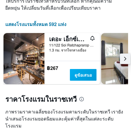
ให้บริการในราชเทวีสำหรับวันที่เลือก หากคุณมีความ
ช่วง
ห้อง
3
ยืดหยุ่น ให้เปลี่ยนวันที่เลือกเพื่อเปรียบเทียบราคา
พัก
วัน
ที่
ผ่าน
แสดงโรงแรมทั้งหมด 592 แห่ง
มา
เดอะ เอ็กซ์เชนจ์ โฮสเทล
11/122 Soi Ratchaprarop 8, กรุงเทพมหานคร, ประเทศไทย
1.3 กม. จากใจกลางเมือง
฿267
ดูข้อเสนอ
ราคาโรงแรมในราชเทวี
ภาพรวมราคาเฉลี่ยของโรงแรมตามระดับในราชเทวี เรายัง
นำเสนอโรงแรมยอดนิยมและคุ้มค่าที่สุดในแต่ละระดับ
โรงแรม