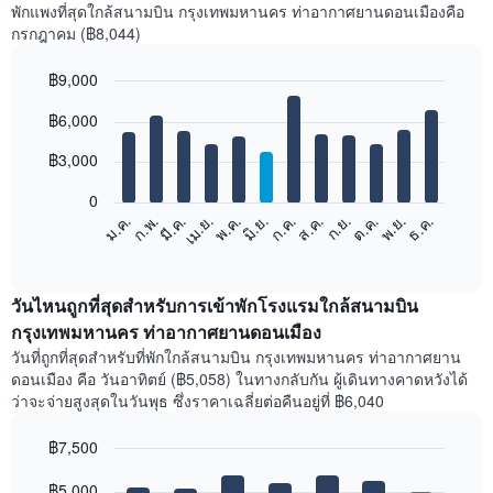
พักแพงที่สุดใกล้สนามบิน กรุงเทพมหานคร ท่าอากาศยานดอนเมืองคือ
ห้อง
กรกฎาคม (฿8,044)
คู่
ใน
฿9,000
ช่วง
3
Bar
Chart
฿6,000
วัน
graphic.
chart
with
ที่
12
฿3,000
ผ่าน
bars.
มา
0
ที่
แผนภูมิ
ม.ค.
ก.พ.
มี.ค.
เม.ย.
พ.ค.
มิ.ย.
ก.ค.
ส.ค.
ก.ย.
ต.ค.
พ.ย.
ธ.ค.
รวม
ต่อ
End
กัน
of
ไป
ตาม
interactive
นี้
chart
การ
แสดง
วันไหนถูกที่สุดสำหรับการเข้าพักโรงแรมใกล้สนามบิน
จัด
ราคา
กรุงเทพมหานคร ท่าอากาศยานดอนเมือง
อันดับ
เฉลี่ย
ดาว
วันที่ถูกที่สุดสำหรับที่พักใกล้สนามบิน กรุงเทพมหานคร ท่าอากาศยาน
ของ
แผนภูมิ
ดอนเมือง คือ วันอาทิตย์ (฿5,058) ในทางกลับกัน ผู้เดินทางคาดหวังได้
ห้อง
มี
ว่าจะจ่ายสูงสุดในวันพุธ ซึ่งราคาเฉลี่ยต่อคืนอยู่ที่ ฿6,040
พัก
แกน
ใน
X
฿7,500
แต่ละ
1
เดือน
Bar
Chart
แกน
graphic.
฿5,000
แผนภูมิ
chart