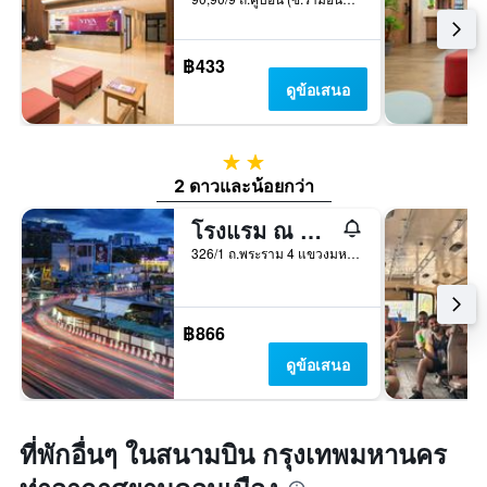
฿433
ดูข้อเสนอ
2 ดาว
2 ดาวและน้อยกว่า
โรงแรม ณ หัวลำโพง - โฮสเทล
326/1 ถ.พระราม 4 แขวงมหาพฤฒาราม, กรุงเทพมหานคร, ประเทศไทย
฿866
ดูข้อเสนอ
ที่พักอื่นๆ ในสนามบิน กรุงเทพมหานคร