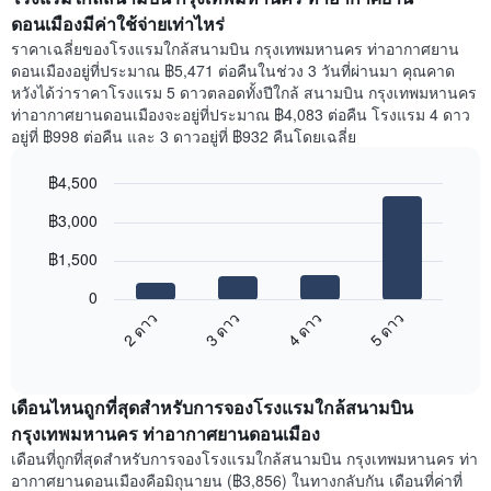
ดอนเมืองมีค่าใช้จ่ายเท่าไหร่
ราคาเฉลี่ยของโรงแรมใกล้สนามบิน กรุงเทพมหานคร ท่าอากาศยาน
ดอนเมืองอยู่ที่ประมาณ ฿5,471 ต่อคืนในช่วง 3 วันที่ผ่านมา คุณคาด
หวังได้ว่าราคาโรงแรม 5 ดาวตลอดทั้งปีใกล้ สนามบิน กรุงเทพมหานคร
ท่าอากาศยานดอนเมืองจะอยู่ที่ประมาณ ฿4,083 ต่อคืน โรงแรม 4 ดาว
อยู่ที่ ฿998 ต่อคืน และ 3 ดาวอยู่ที่ ฿932 คืนโดยเฉลี่ย
฿4,500
Bar
Chart
฿3,000
graphic.
chart
with
฿1,500
4
bars.
0
2 ดาว
3 ดาว
4 ดาว
5 ดาว
ตาราง
ต่อ
End
of
ไป
interactive
นี้
chart
แสดง
เดือนไหนถูกที่สุดสำหรับการจองโรงแรมใกล้สนามบิน
ราคา
กรุงเทพมหานคร ท่าอากาศยานดอนเมือง
เฉลี่ย
เดือนที่ถูกที่สุดสำหรับการจองโรงแรมใกล้สนามบิน กรุงเทพมหานคร ท่า
ขอ
อากาศยานดอนเมืองคือมิถุนายน (฿3,856) ในทางกลับกัน เดือนที่ค่าที่
งง