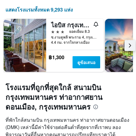
จำนวน
แสดงโรงแรมทั้งหมด 9,293 แห่ง
วัน
ก่อน
การ
ไอบิส กรุงเทพ สาทร
เข้า
3 ดาว
ยอดเยี่ยม 8.3
พัก
ซ.งามดูพลี พระราม 4, กรุงเทพมหานคร, ประเทศไทย
แผนภูมิ
4.4 กม. จากใจกลางเมือง
มี
แกน
Y
฿1,300
1
ดูข้อเสนอ
แกน
แแส
ดง
ราคา
โรงแรมที่ถูกที่สุดใกล้ สนามบิน
เฉลี่ย
กรุงเทพมหานคร ท่าอากาศยาน
ของ
ห้อง
ดอนเมือง, กรุงเทพมหานคร
พัก
ที่พักใกล้สนามบิน กรุงเทพมหานคร ท่าอากาศยานดอนเมือง
(DMK) เหล่านี้มีค่าใช้จ่ายต่อคืนต่ำที่สุดจากที่เราพบ ลอง
พิจารณาวันที่อื่นหากคุณสามารถเปรียบเทียบราคาได้