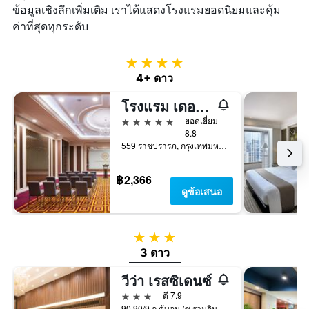
ข้อมูลเชิงลึกเพิ่มเติม เราได้แสดงโรงแรมยอดนิยมและคุ้ม
ค่าที่สุดทุกระดับ
4 ดาว
4+ ดาว
โรงแรม เดอะ เบอร์เคลีย์ โฮเต็ล ประตูน้ำ
5 ดาว
ยอดเยี่ยม
8.8
559 ราชปรารภ, กรุงเทพมหานคร, ประเทศไทย
฿2,366
ดูข้อเสนอ
3 ดาว
3 ดาว
วีว่า เรสซิเดนซ์
3 ดาว
ดี 7.9
90,90/9 ถ.คู้บอน (ซ.รามอินทรา 71), กรุงเทพมหานคร, ประเทศไทย