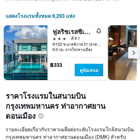
แสดงโรงแรมทั้งหมด 9,293 แห่ง
ฟูลริชเรสซิเดนซ์
3 ดาว
ดี 6.1
9/122 ซ.นาคนิวาส 21 (ลาดพร้าว 71) ถ.ลาดพร้าว, กรุงเทพมหานคร, ประเทศไทย
9.0 กม. จากใจกลางเมือง
฿333
ดูข้อเสนอ
ราคาโรงแรมในสนามบิน
กรุงเทพมหานคร ท่าอากาศยาน
ดอนเมือง
รายละเอียดเกี่ยวกับราคาเฉลี่ยต่อระดับโรงแรมใกล้สนามบิน
กรุงเทพมหานคร ท่าอากาศยานดอนเมือง (DMK) สำหรับ