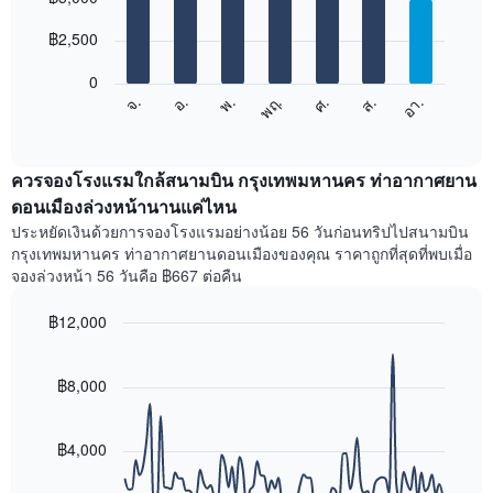
แสดง
with
มี
หมวด
7
฿2,500
แกน
หมู่
bars.
X
โรงแรม
1
0
ตาม
แผนภูมิ
แกน
ศ.
พฤ.
พ.
อ.
จ.
อา.
ส.
จำนวน
ต่อ
End
แสดง
ดาว
of
ไป
เดือน
interactive
แผนภูมิ
นี้
chart
แผนภูมิ
มี
แสดง
ควรจองโรงแรมใกล้สนามบิน กรุงเทพมหานคร ท่าอากาศยาน
มี
แกน
ราคา
ดอนเมืองล่วงหน้านานแค่ไหน
แกน
Y
เฉลี่ย
Y
ประหยัดเงินด้วยการจองโรงแรมอย่างน้อย 56 วันก่อนทริปไปสนามบิน
1
ของ
1
กรุงเทพมหานคร ท่าอากาศยานดอนเมืองของคุณ ราคาถูกที่สุดที่พบเมื่อ
แกน
ห้อง
แกน
จองล่วงหน้า 56 วันคือ ฿667 ต่อคืน
แสดง
พัก
แแส
ราคา
ใน
ดง
เฉลี่ย
฿12,000
แต่ละ
ราคา
ของ
วัน
Line
Chart
เฉลี่ย
ห้อง
graphic.
ของ
chart
ของ
พัก
with
฿8,000
สัปดาห์
ห้อง
90
คู่
แผนภูมิ
พัก
data
ใน
มี
points.
ช่วง
แกน
฿4,000
3
X
แผนภูมิ
วัน
1