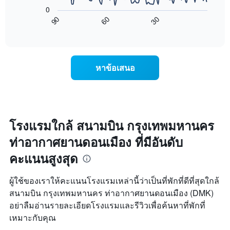
ต่อ
ที่
แกน
0
ไป
ผ่าน
แสดง
90
60
30
นี้
End
มา
วัน
of
แสดง
interactive
ของ
การ
chart
สัปดาห์
เปลี่ยนแปลง
แผนภูมิ
ของ
หาข้อเสนอ
มี
ราคา
แกน
ห้อง
Y
พัก
1
เมื่อ
แกน
ใกล้
แแส
ถึง
โรงแรมใกล้ สนามบิน กรุงเทพมหานคร
ดง
วัน
ราคา
ท่าอากาศยานดอนเมือง ที่มีอันดับ
ที่
เฉลี่ย
เข้า
คะแนนสูงสุด
ของ
พัก
ห้อง
แผนภูมิ
พัก
มี
ผู้ใช้ของเราให้คะแนนโรงแรมเหล่านี้ว่าเป็นที่พักที่ดีที่สุดใกล้
แกน
สนามบิน กรุงเทพมหานคร ท่าอากาศยานดอนเมือง (DMK)
X
อย่าลืมอ่านรายละเอียดโรงแรมและรีวิวเพื่อค้นหาที่พักที่
1
เหมาะกับคุณ
แกน
แสดง