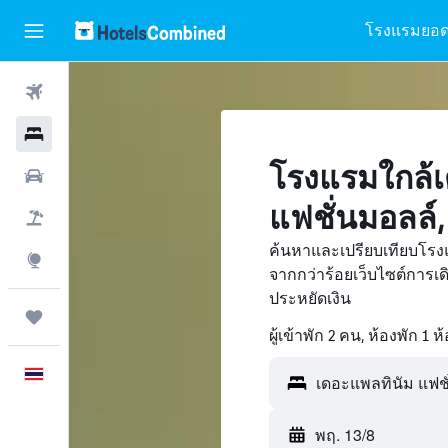
โรงแรมยอด
ตั๋วเครื่องบิน
โรงแรม
โรงแรมใกล้เ
รถเช่า
แฟชั่นมอลล์
เที่ยวบิน+โรงแรม
ค้นหาและเปรียบเทียบโรง
สำรวจ
จากกว่าร้อยเว็บไซต์การ
ประหยัดเงิน
ทริป
ผู้เข้าพัก 2 คน, ห้องพัก 1 ห
ภาษาไทย
พฤ. 13/8