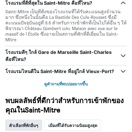
โรงแรมที่ดีที่สุดใน Saint-Mitre คือที่ไหน?
แกน
X
Saint-Mitre เป็นที่ตั้งของโรงแรมที่ได้รับคะแนนสูงจำนวน
1
มาก ซึ่งหนึ่งในนั้นคือ La Bastide Des Culs-Rousset ซึ่งมี
แกน
คะแนนปัจจุบันอยู่ที่ 9.6 สำหรับการเข้าพักที่เป็นไปได้อื่น ๆ ให้
แสดง
พิจารณา Château Gombert และ Maison avec vue sur le
วัน
massif de l Étoile ซึ่งอาจเป็นสถานที่พักที่ดีเยี่ยมใน Saint-
ของ
Mitre
สัปดาห์
แผนภูมิ
โรงแรมดีๆ ใกล้ Gare de Marseille Saint-Charles
มี
คือที่ไหน?
แกน
Y
1
โรงแรมไหนดีใน Saint-Mitre ที่อยู่ใกล้ Vieux-Port?
แกน
แแส
ดูคำถามที่พบบ่อยมากขึ้น
ดง
ราคา
เฉลี่ย
พบผลลัพธ์ที่ดีกว่าสำหรับการเข้าพักของ
ของ
คุณในSaint-Mitre
ห้อง
พัก
ตัวเลือกที่พักอื่นๆ
เมืองที่ได้รับความนิยมสูงสุด