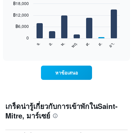
฿18,000
Bar
Chart
graphic.
฿12,000
chart
with
7
฿6,000
bars.
0
แผนภูมิ
จ.
พฤ.
อา.
พ.
ส.
อ.
ศ.
ต่อ
End
of
ไป
interactive
นี้
chart
แสดง
ราคา
หาข้อเสนอ
เฉลี่ย
ของ
ห้อง
พัก
ใน
แต่ละ
เกร็ดน่ารู้เกี่ยวกับการเข้าพักในSaint-
วัน
Mitre, มาร์เซย์
ของ
สัปดาห์
แผนภูมิ
มี