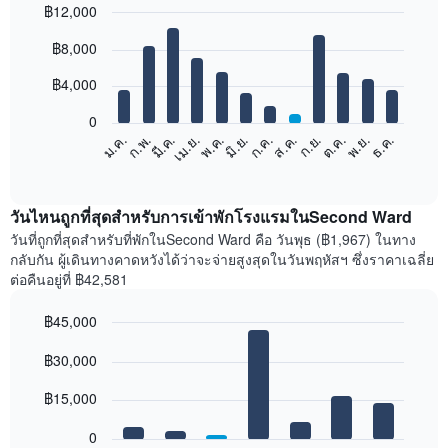
฿12,000
Bar
Chart
฿8,000
graphic.
chart
with
12
฿4,000
bars.
0
แผนภูมิ
ก.พ.
พ.ค.
ส.ค.
พ.ย.
มี.ค.
มิ.ย.
ก.ย.
ธ.ค.
ม.ค.
เม.ย.
ก.ค.
ต.ค.
ต่อ
End
of
ไป
interactive
นี้
chart
แสดง
วันไหนถูกที่สุดสำหรับการเข้าพักโรงแรมในSecond Ward
ราคา
วันที่ถูกที่สุดสำหรับที่พักในSecond Ward คือ วันพุธ (฿1,967) ในทาง
เฉลี่ย
กลับกัน ผู้เดินทางคาดหวังได้ว่าจะจ่ายสูงสุดในวันพฤหัสฯ ซึ่งราคาเฉลี่ย
ของ
ต่อคืนอยู่ที่ ฿42,581
ห้อง
พัก
฿45,000
ใน
Bar
แต่ละ
Chart
graphic.
฿30,000
chart
เดือน
with
แผนภูมิ
7
฿15,000
มี
bars.
แกน
0
X
แผนภูมิ