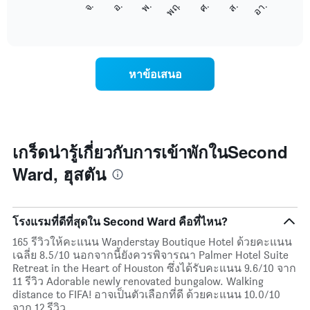
จ.
พฤ.
อา.
พ.
ส.
อ.
ศ.
1
ต่อ
End
แกน
of
ไป
interactive
แสดง
นี้
chart
เดือน
แสดง
แผนภูมิ
ราคา
หาข้อเสนอ
มี
เฉลี่ย
แกน
ของ
Y
ห้อง
1
พัก
แกน
ใน
แแส
แต่ละ
เกร็ดน่ารู้เกี่ยวกับการเข้าพักในSecond
ดง
วัน
ราคา
Ward, ฮุสตัน
ของ
เฉลี่ย
สัปดาห์
ของ
แผนภูมิ
ห้อง
มี
พัก
โรงแรมที่ดีที่สุดใน Second Ward คือที่ไหน?
แกน
X
165 รีวิวให้คะแนน Wanderstay Boutique Hotel ด้วยคะแนน
1
เฉลี่ย 8.5/10 นอกจากนี้ยังควรพิจารณา Palmer Hotel Suite
แกน
Retreat in the Heart of Houston ซึ่งได้รับคะแนน 9.6/10 จาก
แสดง
11 รีวิว Adorable newly renovated bungalow. Walking
วัน
distance to FIFA! อาจเป็นตัวเลือกที่ดี ด้วยคะแนน 10.0/10
ของ
จาก 12 รีวิว