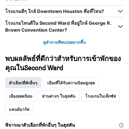
สัปดาห์
แผนภูมิ
โรงแรมดีๆ ใกล้ Downtown Houston คือที่ไหน?
มี
แกน
โรงแรมไหนดีใน Second Ward ที่อยู่ใกล้ George R.
Y
1
Brown Convention Center?
แกน
แแส
ดูคำถามที่พบบ่อยมากขึ้น
ดง
ราคา
เฉลี่ย
พบผลลัพธ์ที่ดีกว่าสำหรับการเข้าพักของ
ของ
คุณในSecond Ward
ห้อง
พัก
ตัวเลือกที่พักอื่นๆ
เมืองที่ได้รับความนิยมสูงสุด
เมืองยอดนิยม
ย่านต่างๆ ในฮุสตัน
โรงแรมในเท็กซัส
แลนด์มาร์ค
พิจารณาตัวเลือกที่พักอื่นๆ ในฮุสตัน