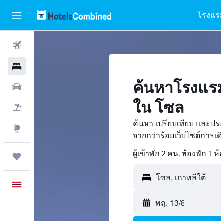
โรงแร
ตั๋วเครื่องบิน
โรงแรม
ค้นหาโรงแรม
รถเช่า
ใน โซล
เที่ยวบิน+โรงแรม
ค้นหา เปรียบเทียบ และป
สำรวจ
จากกว่าร้อยเว็บไซต์การ
ผู้เข้าพัก 2 คน, ห้องพัก 1 ห
ทริป
โซล, เกาหลีใต้
ภาษาไทย
พฤ. 13/8