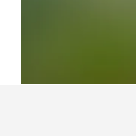
หน้าหลัก
สเปน
354,115
มาดริด
9,921
พักที่ไหนในSima