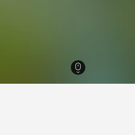
San Blas-Canillejas
Simancas
ncasดี?