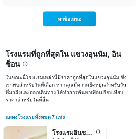
แสดง
การ
chart
วัน
เปลี่ยนแปลง
ของ
ของ
สัปดาห์
หาข้อเสนอ
ราคา
แผนภูมิ
ห้อง
มี
พัก
แกน
เมื่อ
Y
ใกล้
1
ถึง
โรงแรมที่ถูกที่สุดใน แขวงอุนนัม, อิน
แกน
วัน
แแส
ช็อน
ที่
ดง
เข้า
ราคา
พัก
ในขณะนี้โรงแรมเหล่านี้มีราคาถูกที่สุดในแขวงอุนนัม ซึ่ง
เฉลี่ย
แผนภูมิ
ของ
เราพบสำหรับวันที่เลือก หากคุณมีความยืดหยุ่นสำหรับวัน
มี
ห้อง
ที่มาถึงและออกเดินทาง ให้ทำการค้นหาเพื่อเปรียบเทียบ
แกน
พัก
X
ราคาสำหรับวันที่อื่น
1
แกน
แสดง
แสดงโรงแรมทั้งหมด 7 แห่ง
จำนวน
วัน
โรงแรมอินชอนแอร์พอร์ตยองจองสเตย์
ก่อน
การ
ให้ 3 ดาว
ดี 7.3