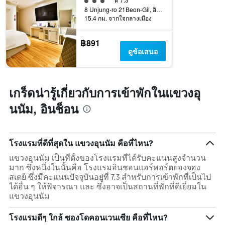
เข้า
8 Unjung-ro 21Beon-Gil, อินช็อน, เกาหลีใต้
15.4 กม. จากใจกลางเมือง
พัก
แผนภูมิ
มี
฿891
แกน
ดูข้อเสนอ
Y
1
แกน
แแส
เกร็ดน่ารู้เกี่ยวกับการเข้าพักในแขวงอุ
ดง
ราคา
นนัม, อินช็อน
เฉลี่ย
ของ
ห้อง
พัก
โรงแรมที่ดีที่สุดใน แขวงอุนนัม คือที่ไหน?
แขวงอุนนัม เป็นที่ตั้งของโรงแรมที่ได้รับคะแนนสูงจำนวน
มาก ซึ่งหนึ่งในนั้นคือ โรงแรมอินชอนแอร์พอร์ตยองจอง
สเตย์ ซึ่งมีคะแนนปัจจุบันอยู่ที่ 7.3 สำหรับการเข้าพักที่เป็นไป
ได้อื่น ๆ ให้พิจารณา และ ซึ่งอาจเป็นสถานที่พักที่ดีเยี่ยมใน
แขวงอุนนัม
โรงแรมดีๆ ใกล้ ซองโดคอนเวนเซีย คือที่ไหน?