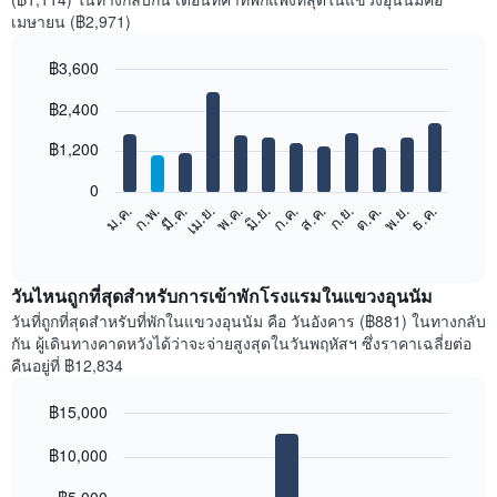
เมษายน (฿2,971)
฿3,600
Bar
Chart
฿2,400
graphic.
chart
with
12
฿1,200
bars.
0
แผนภูมิ
ม.ค.
ก.พ.
มี.ค.
เม.ย.
พ.ค.
มิ.ย.
ก.ค.
ส.ค.
ก.ย.
ต.ค.
พ.ย.
ธ.ค.
ต่อ
End
of
ไป
interactive
นี้
chart
แสดง
วันไหนถูกที่สุดสำหรับการเข้าพักโรงแรมในแขวงอุนนัม
ราคา
วันที่ถูกที่สุดสำหรับที่พักในแขวงอุนนัม คือ วันอังคาร (฿881) ในทางกลับ
เฉลี่ย
กัน ผู้เดินทางคาดหวังได้ว่าจะจ่ายสูงสุดในวันพฤหัสฯ ซึ่งราคาเฉลี่ยต่อ
ของ
คืนอยู่ที่ ฿12,834
ห้อง
พัก
฿15,000
ใน
Bar
แต่ละ
Chart
graphic.
฿10,000
chart
เดือน
with
แผนภูมิ
7