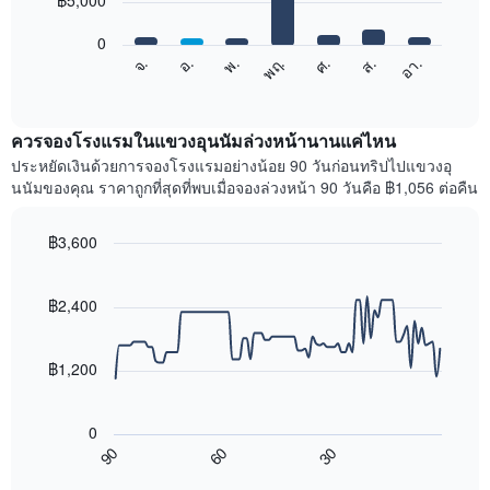
฿5,000
มี
bars.
แกน
0
X
แผนภูมิ
จ.
พฤ.
อา.
พ.
ส.
อ.
ศ.
1
ต่อ
End
แกน
of
ไป
interactive
แสดง
นี้
chart
เดือน
แสดง
ควรจองโรงแรมในแขวงอุนนัมล่วงหน้านานแค่ไหน
แผนภูมิ
ราคา
ประหยัดเงินด้วยการจองโรงแรมอย่างน้อย 90 วันก่อนทริปไปแขวงอุ
มี
เฉลี่ย
นนัมของคุณ ราคาถูกที่สุดที่พบเมื่อจองล่วงหน้า 90 วันคือ ฿1,056 ต่อคืน
แกน
ของ
Y
ห้อง
1
พัก
฿3,600
แกน
ใน
Line
Chart
แแส
แต่ละ
graphic.
chart
ดง
with
วัน
฿2,400
ราคา
90
ของ
data
เฉลี่ย
สัปดาห์
points.
ของ
แผนภูมิ
฿1,200
ห้อง
มี
แผนภูมิ
พัก
แกน
ต่อ
X
0
ไป
1
90
60
30
นี้
End
แกน
of
แสดง
interactive