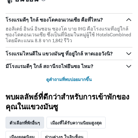
แผนภูมิ
ช่วง
มี
3
แกน
วัน
Y
โรงแรมดีๆ ใกล้ ซองโดคอนเวนเซีย คือที่ไหน?
ที่
1
ผ่าน
ฮอลิเดย์ อินน์ อินชอน ซองโด บาย IHG คือโรงแรมที่อยู่ใกล้
แกน
มา
ซองโดคอนเวนเซีย ซึ่งเป็นที่นิยมในหมู่ผู้ใช้ HotelsCombined
แสดง
โดย
โดยมีคะแนน 8.8 จาก 1,842 รีวิว
ราคา
รวบรวม
เฉลี่ย
ตาม
ของ
โรงแรมไหนดีใน แขวงมันซู ที่อยู่ใกล้ หาดเออวังนิ?
ระดับ
ห้อง
ดาว
พัก
มีโรงแรมดีๆ ใกล้ สถานีรถไฟอึนซอ ไหม?
แผนภูมิ
คืน
มี
นี้
ดูคำถามที่พบบ่อยมากขึ้น
แกน
ซึ่ง
X
พบใน
1
3
พบผลลัพธ์ที่ดีกว่าสำหรับการเข้าพักของ
แกน
วัน
แสดง
คุณในแขวงมันซู
ที่
หมวด
ผ่าน
หมู่
มา
โรงแรม
ตัวเลือกที่พักอื่นๆ
เมืองที่ได้รับความนิยมสูงสุด
ตาม
จำนวน
เมืองยอดนิยม
ย่านต่างๆ ในอินช็อน