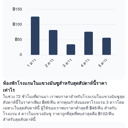
฿150
Bar
Chart
graphic.
chart
฿100
with
5
bars.
฿50
แผนภูมิ
ต่อ
0
ไป
3 ดาว
5 ดาว
2 ดาว
4 ดาว
1 ดาว
นี้
End
แสดง
of
ราคา
interactive
เฉลี่ย
chart
ห้องพักโรงแรมในแขวงมันซูสำหรับสุดสัปดาห์นี้ราคา
ของ
ห้อง
เท่าไร
พัก
ในช่วง 72 ชั่วโมงที่ผ่านมา เราพบราคาสำหรับโรงแรมในแขวงมันซูสุด
คืน
สัปดาห์นี้ในราคาเพียง ฿48/คืน หากคุณกำลังมองหาโรงแรม 3 ดาวโดย
นี้
เฉพาะในสุดสัปดาห์นี้ ผู้ใช้ของเราพบราคาต่ำสุดที่ ฿48/คืน สำหรับ
ที่
โรงแรม 4 ดาวในแขวงมันซู ราคาถูกที่สุดที่พบล่าสุดคือ ฿102/คืน
พบ
สำหรับสุดสัปดาห์นี้
ใน
ช่วง