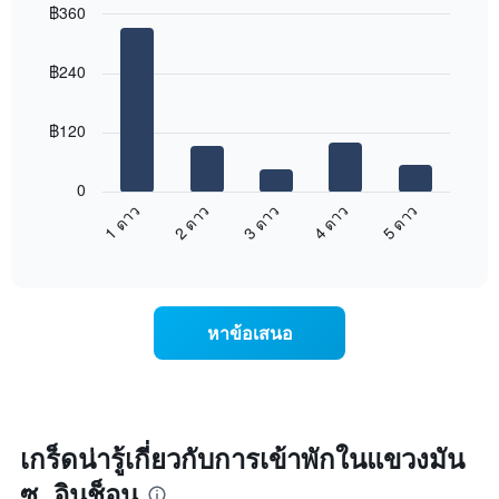
฿360
3
วัน
Bar
Chart
graphic.
chart
ที่
฿240
with
ผ่าน
5
มา
bars.
โดย
฿120
รวบรวม
แผนภูมิ
ตาม
ต่อ
ระดับ
0
ไป
ดาว
3 ดาว
5 ดาว
2 ดาว
4 ดาว
1 ดาว
นี้
แผนภูมิ
End
แสดง
มี
of
ราคา
interactive
แกน
เฉลี่ย
chart
X
ของ
1
ห้อง
หาข้อเสนอ
แกน
พัก
แสดง
ใน
หมวด
สุด
หมู่
สัปดาห์
โรงแรม
นี้
ตาม
ที่
เกร็ดน่ารู้เกี่ยวกับการเข้าพักในแขวงมัน
จำนวน
พบ
ดาว
ซู, อินช็อน
ใน