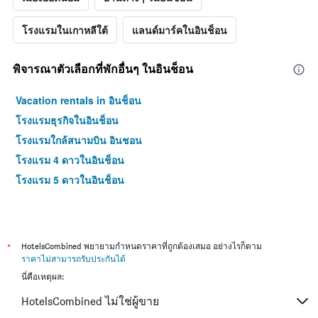
ดาว
แผนภูมิ
มี
โรงแรมในเกาหลีใต้
แลนด์มาร์คในอินช็อน
แกน
Y
1
พิจารณาตัวเลือกที่พักอื่นๆ ในอินช็อน
แกน
แสดง
Vacation rentals in อินช็อน
ราคา
โรงแรมธุรกิจในอินช็อน
เฉลี่ย
ของ
โรงแรมใกล้สนามบิน อินชอน
ห้อง
โรงแรม 4 ดาวในอินช็อน
พัก
ใน
โรงแรม 5 ดาวในอินช็อน
ช่วง
สุด
สัปดาห์
นี้
ที่
*
HotelsCombined พยายามกำหนดราคาที่ถูกต้องเสมอ อย่างไรก็ตาม
พบ
ราคาไม่สามารถรับประกันได้
ใน
นี่คือเหตุผล:
ช่วง
3
HotelsCombined ไม่ใช่ผู้ขาย
วัน