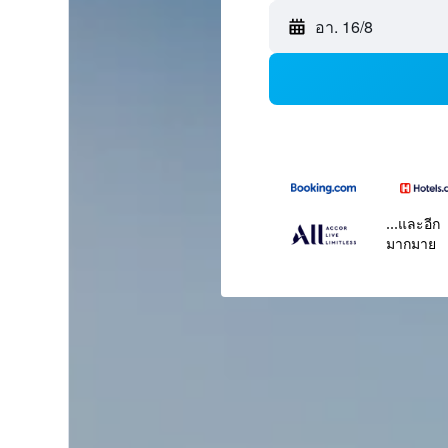
อา. 16/8
...และอีก
มากมาย