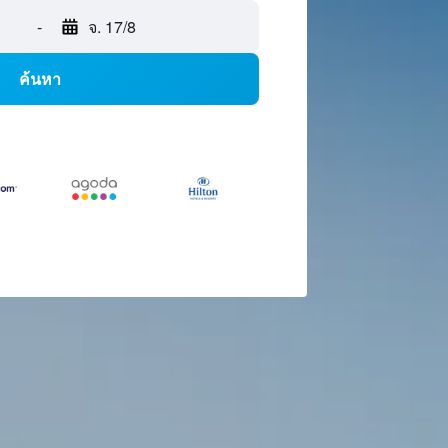
-
จ. 17/8
ค้นหา