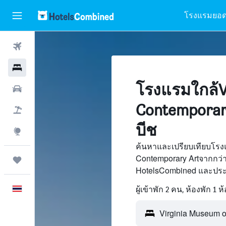
โรงแรมยอด
ตั๋วเครื่องบิน
โรงแรม
โรงแรมใกล้V
รถเช่า
Contemporary 
เที่ยวบิน+โรงแรม
บีช
สำรวจ
ค้นหาและเปรียบเทียบโรงแ
Contemporary Artจากกว่า
ทริป
HotelsCombined และประห
ภาษาไทย
ผู้เข้าพัก 2 คน, ห้องพัก 1 ห