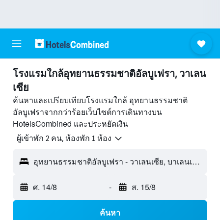
โรงแรมใกล้อุทยานธรรมชาติอัลบูเฟรา, วาเลน
เซีย
ค้นหาและเปรียบเทียบโรงแรมใกล้ อุทยานธรรมชาติ
อัลบูเฟราจากกว่าร้อยเว็บไซต์การเดินทางบน
HotelsCombined และประหยัดเงิน
ผู้เข้าพัก 2 คน, ห้องพัก 1 ห้อง
อุทยานธรรมชาติอัลบูเฟรา - วาเลนเซีย, บาเลนเซีย, สเปน
ศ. 14/8
-
ส. 15/8
ค้นหา