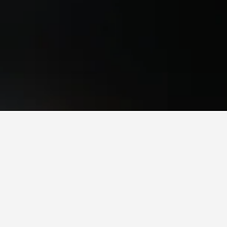
alilla
ใน Malilla
ข้าพักโรงแรมในMalilla
illa คือ วันจันทร์ (฿1,010) ในทางกลับกัน ผู้เดินทาง
กร์ ซึ่งราคาเฉลี่ยต่อคืนอยู่ที่ ฿2,917