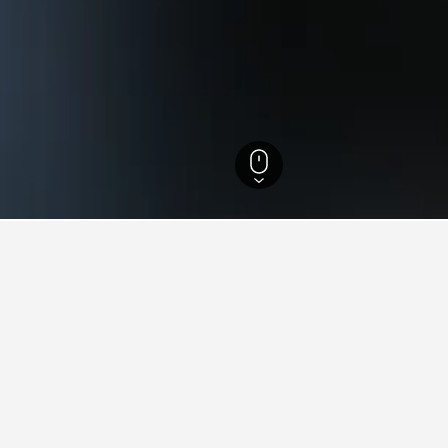
94
วาเลนเซีย
4,342
Malilla
ยวกับการเดินทางสำหรับโรงแรมในM
ned ของเราเพื่อช่วยคุณค้นหาโรงแรมสำหรับทริปครั้งถัดไปของคุณ
โรงแรมในMalilla
วันไหนถูกที่สุดสำหรับการเ
มในMalillaคือพฤศจิกายน (฿538) ในทางกลับ
วันที่ถูกที่สุดสำหรับที่พักในMal
คือธันวาคม (฿8,437)
คาดหวังได้ว่าจะจ่ายสูงสุดในวันศุ