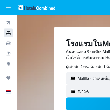
ตั๋วเครื่องบิน
โรงแรม
โรงแรมในMal
รถเช่า
ค้นหาและเปรียบเทียบMali
เที่ยวบิน+โรงแรม
เว็บไซต์การเดินทางบน H
สำรวจ
ผู้เข้าพัก 2 คน, ห้องพัก 1 ห
ทริป
ส. 15/8
ภาษาไทย