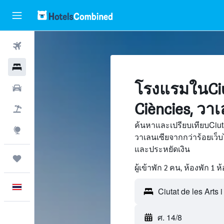
ตั๋วเครื่องบิน
โรงแรม
โรงแรมในCiuta
รถเช่า
Ciències, วา
เที่ยวบิน+โรงแรม
ค้นหาและเปรียบเทียบCiuta
สำรวจ
วาเลนเซียจากกว่าร้อยเว
และประหยัดเงิน
ทริป
ผู้เข้าพัก 2 คน, ห้องพัก 1 ห
ภาษาไทย
ศ. 14/8