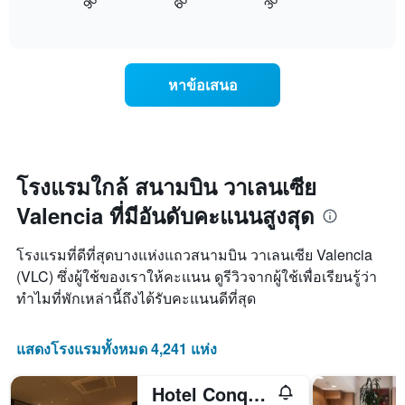
60
30
90
นี้
End
วัน
of
แสดง
interactive
ของ
การ
chart
สัปดาห์
เปลี่ยนแปลง
แผนภูมิ
ของ
หาข้อเสนอ
มี
ราคา
แกน
ห้อง
Y
พัก
1
เมื่อ
แกน
ใกล้
แแส
ถึง
โรงแรมใกล้ สนามบิน วาเลนเซีย
ดง
วัน
ราคา
Valencia ที่มีอันดับคะแนนสูงสุด
ที่
เฉลี่ย
เข้า
ของ
พัก
โรงแรมที่ดีที่สุดบางแห่งแถวสนามบิน วาเลนเซีย Valencia
ห้อง
แผนภูมิ
พัก
(VLC) ซึ่งผู้ใช้ของเราให้คะแนน ดูรีวิวจากผู้ใช้เพื่อเรียนรู้ว่า
มี
ทำไมที่พักเหล่านี้ถึงได้รับคะแนนดีที่สุด
แกน
X
1
แสดงโรงแรมทั้งหมด 4,241 แห่ง
แกน
แสดง
จำนวน
Hotel Conqueridor
วัน