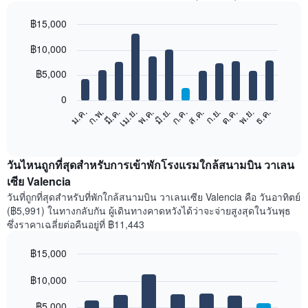
฿15,000
Bar
Chart
฿10,000
graphic.
chart
with
12
฿5,000
bars.
0
แผนภูมิ
ก.พ.
พ.ค.
ส.ค.
พ.ย.
มี.ค.
มิ.ย.
ก.ย.
ธ.ค.
เม.ย.
ก.ค.
ต.ค.
ม.ค.
ต่อ
End
of
ไป
interactive
นี้
chart
แสดง
วันไหนถูกที่สุดสำหรับการเข้าพักโรงแรมใกล้สนามบิน วาเลน
ราคา
เซีย Valencia
เฉลี่ย
วันที่ถูกที่สุดสำหรับที่พักใกล้สนามบิน วาเลนเซีย Valencia คือ วันอาทิตย์
ของ
(฿5,991) ในทางกลับกัน ผู้เดินทางคาดหวังได้ว่าจะจ่ายสูงสุดในวันพุธ
ห้อง
ซึ่งราคาเฉลี่ยต่อคืนอยู่ที่ ฿11,443
พัก
ใน
฿15,000
แต่ละ
เดือน
Bar
Chart
graphic.
฿10,000
แผนภูมิ
chart
with
มี
7
฿5,000
แกน