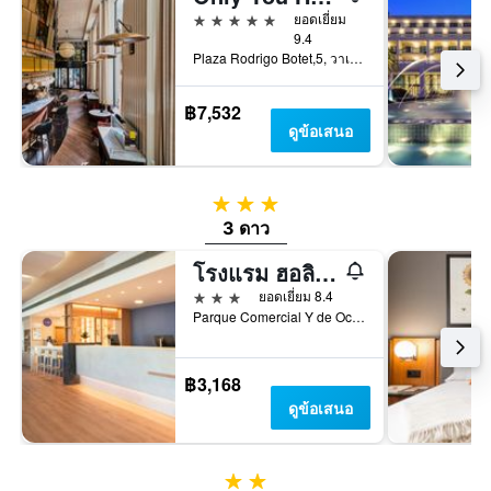
5 ดาว
ยอดเยี่ยม
9.4
Plaza Rodrigo Botet,5, วาเลนเซีย, บาเลนเซีย, สเปน
฿7,532
ดูข้อเสนอ
3 ดาว
3 ดาว
โรงแรม ฮอลิเดย์ อินน์ เอ็กซ์เพรส บาเลนเซีย - โบแนร์ บาย IHG
3 ดาว
ยอดเยี่ยม 8.4
Parque Comercial Y de Ocio Aldaia, วาเลนเซีย, บาเลนเซีย, สเปน
฿3,168
ดูข้อเสนอ
2 ดาว