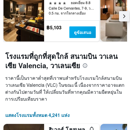
4 ดาว
ยอดเยี่ยม 8.8
ก่อน
Calle De Cervantes, 7-9, วาเลนเซีย, บาเลนเซีย, สเปน
การ
0.5 กม. จากใจกลางเมือง
เข้า
พัก
แผนภูมิ
฿5,103
มี
ดูข้อเสนอ
แกน
Y
1
แกน
โรงแรมที่ถูกที่สุดใกล้ สนามบิน วาเลน
แแส
เซีย Valencia, วาเลนเซีย
ดง
ราคา
เฉลี่ย
ราคานี้เป็นราคาต่ำสุดที่เราพบสำหรับโรงแรมใกล้สนามบิน
ของ
วาเลนเซีย Valencia (VLC) ในขณะนี้ เนื่องจากราคาอาจแตก
ห้อง
ต่างกันไปตามวันที่ ให้เปลี่ยนวันที่หากคุณมีความยืดหยุ่นใน
พัก
การเปรียบเทียบราคา
แสดงโรงแรมทั้งหมด 4,241 แห่ง
ริเวอร์ โฮสเทล