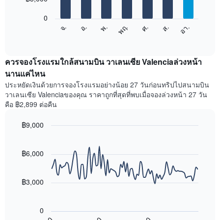
bars.
X
1
0
แผนภูมิ
แกน
จ.
พฤ.
อา.
พ.
ส.
อ.
ศ.
ต่อ
End
แสดง
of
ไป
เดือน
interactive
นี้
chart
แผนภูมิ
แสดง
ควรจองโรงแรมใกล้สนามบิน วาเลนเซีย Valenciaล่วงหน้า
มี
ราคา
นานแค่ไหน
แกน
เฉลี่ย
Y
ประหยัดเงินด้วยการจองโรงแรมอย่างน้อย 27 วันก่อนทริปไปสนามบิน
ของ
1
วาเลนเซีย Valenciaของคุณ ราคาถูกที่สุดที่พบเมื่อจองล่วงหน้า 27 วัน
ห้อง
แกน
คือ ฿2,899 ต่อคืน
พัก
แแส
ใน
ดง
฿9,000
แต่ละ
ราคา
วัน
Line
Chart
เฉลี่ย
graphic.
ของ
chart
ของ
with
฿6,000
สัปดาห์
ห้อง
90
แผนภูมิ
พัก
data
มี
points.
แกน
฿3,000
X
แผนภูมิ
1
ต่อ
แกน
0
ไป
แสดง