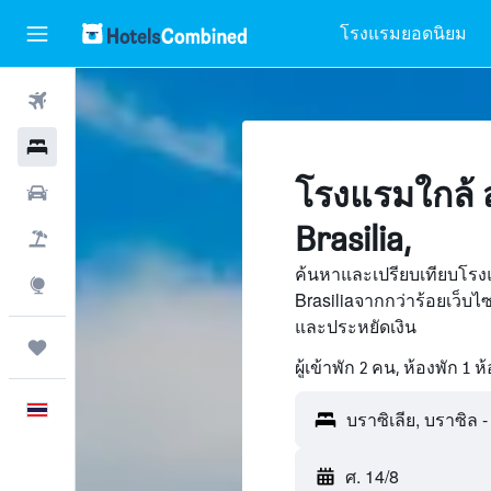
โรงแรมยอดนิยม
ตั๋วเครื่องบิน
โรงแรม
โรงแรมใกล้ 
รถเช่า
Brasilia,
เที่ยวบิน+โรงแรม
ค้นหาและเปรียบเทียบโรงแ
สำรวจ
Brasiliaจากกว่าร้อยเว็บ
และประหยัดเงิน
ทริป
ผู้เข้าพัก 2 คน, ห้องพัก 1 ห
ภาษาไทย
ศ. 14/8