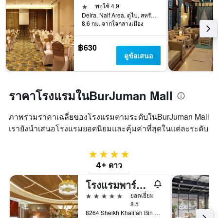
1 ดาว
พอใช้ 4.9
Deira, Naif Area, ดูไบ, สหรัฐอาหรับเอมิเรตส์
8.6 กม. จากใจกลางเมือง
฿630
ดูข้อเสนอ
ราคาโรงแรมในBurJuman Mall
ภาพรวมราคาเฉลี่ยของโรงแรมตามระดับในBurJuman Mall
เรายังนำเสนอโรงแรมยอดนิยมและคุ้มค่าที่สุดในแต่ละระดับ
4 ดาว
4+ ดาว
โรงแรมพาร์ค รีจิส คริส คิน ดูไบ
5 ดาว
ยอดเยี่ยม
8.5
8264 Sheikh Khalifah Bin Zayed ST. Opp Burjuman Centre Dubai City, ดูไบ, สหรัฐอาหรับเอมิเรตส์