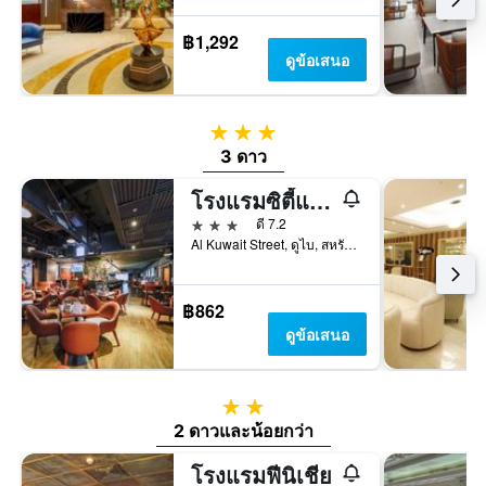
฿1,292
ดูข้อเสนอ
3 ดาว
3 ดาว
โรงแรมซิตี้แม็กซ์เบอดูไบ
3 ดาว
ดี 7.2
Al Kuwait Street, ดูไบ, สหรัฐอาหรับเอมิเรตส์
฿862
ดูข้อเสนอ
2 ดาว
2 ดาวและน้อยกว่า
โรงแรมฟีนิเชีย