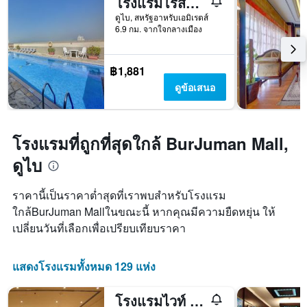
โรงแรมโรสการ์เด้น อพาร์ทเมนท์ - เบอร์ดูไบ
สัปดาห์
ดูไบ, สหรัฐอาหรับเอมิเรตส์
แผนภูมิ
6.9 กม. จากใจกลางเมือง
มี
แกน
Y
฿1,881
1
แกน
ดูข้อเสนอ
แแส
ดง
ราคา
เฉลี่ย
โรงแรมที่ถูกที่สุดใกล้ BurJuman Mall,
ของ
ดูไบ
ห้อง
พัก
ราคานี้เป็นราคาต่ำสุดที่เราพบสำหรับโรงแรม
ใกล้BurJuman Mallในขณะนี้ หากคุณมีความยืดหยุ่น ให้
เปลี่ยนวันที่เลือกเพื่อเปรียบเทียบราคา
แสดงโรงแรมทั้งหมด 129 แห่ง
โรงแรมไวท์ ฟอร์ต