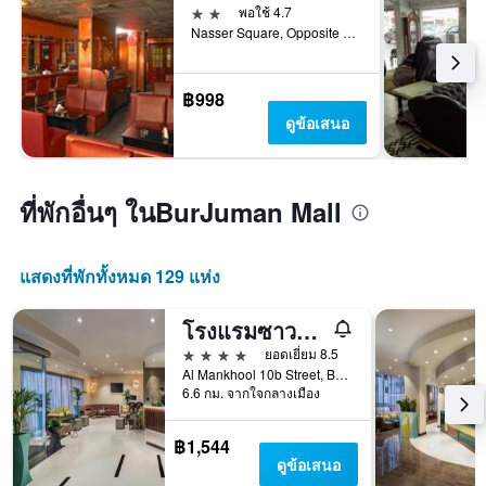
2 ดาว
พอใช้ 4.7
Nasser Square, Opposite Baniyas Metro Station, ดูไบ, สหรัฐอาหรับเอมิเรตส์
฿998
ดูข้อเสนอ
ที่พักอื่นๆ ในBurJuman Mall
แสดงที่พักทั้งหมด 129 แห่ง
โรงแรมซาวอย เครสท์ อพาร์ตเมนต์
4 ดาว
ยอดเยี่ยม 8.5
Al Mankhool 10b Street, Bur Dubai, ดูไบ, สหรัฐอาหรับเอมิเรตส์
6.6 กม. จากใจกลางเมือง
฿1,544
ดูข้อเสนอ