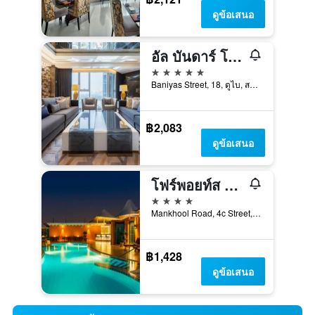
ดูข้อเสนอ
อัล บันดาร์ โรทานา – ดูไบ ครีก
5 ดาว
Baniyas Street, 18, ดูไบ, สหรัฐอาหรับเอมิเรตส์
฿2,083
ดูข้อเสนอ
โฟร์พอยท์ส บายเชอราตัน บูร์ ดูไบ
4 ดาว
Mankhool Road, 4c Street, ดูไบ, สหรัฐอาหรับเอมิเรตส์
฿1,428
ดูข้อเสนอ