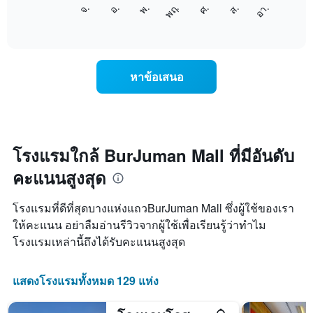
แผนภูมิ
แกน
ศ.
พฤ.
พ.
อ.
จ.
อา.
ส.
ต่อ
End
แสดง
of
ไป
เดือน
interactive
นี้
chart
แผนภูมิ
แสดง
มี
ราคา
แกน
หาข้อเสนอ
เฉลี่ย
Y
ของ
1
ห้อง
แกน
พัก
แแส
ใน
ดง
แต่ละ
โรงแรมใกล้ BurJuman Mall ที่มีอันดับ
ราคา
วัน
เฉลี่ย
คะแนนสูงสุด
ของ
ของ
สัปดาห์
ห้อง
แผนภูมิ
พัก
โรงแรมที่ดีที่สุดบางแห่งแถวBurJuman Mall ซึ่งผู้ใช้ของเรา
มี
ให้คะแนน อย่าลืมอ่านรีวิวจากผู้ใช้เพื่อเรียนรู้ว่าทำไม
แกน
โรงแรมเหล่านี้ถึงได้รับคะแนนสูงสุด
X
1
แกน
แสดงโรงแรมทั้งหมด 129 แห่ง
แสดง
วัน
ของ