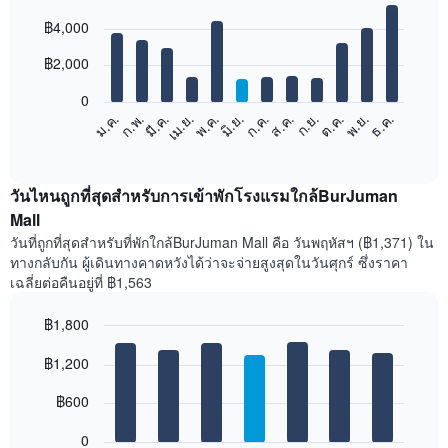
Bar
Chart
฿4,000
graphic.
chart
with
12
฿2,000
bars.
0
แผนภูมิ
ม.ค.
ก.พ.
มี.ค.
เม.ย.
พ.ค.
มิ.ย.
ก.ค.
ส.ค.
ก.ย.
ต.ค.
พ.ย.
ธ.ค.
ต่อ
End
of
ไป
interactive
นี้
chart
แสดง
วันไหนถูกที่สุดสำหรับการเข้าพักโรงแรมใกล้BurJuman
ราคา
Mall
เฉลี่ย
วันที่ถูกที่สุดสำหรับที่พักใกล้BurJuman Mall คือ วันพฤหัสฯ (฿1,371) ใน
ของ
ทางกลับกัน ผู้เดินทางคาดหวังได้ว่าจะจ่ายสูงสุดในวันศุกร์ ซึ่งราคา
ห้อง
เฉลี่ยต่อคืนอยู่ที่ ฿1,563
พัก
ใน
฿1,800
แต่ละ
เดือน
Bar
Chart
graphic.
฿1,200
แผนภูมิ
chart
with
มี
7
฿600
แกน
bars.
X
1
0