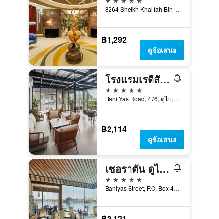
8264 Sheikh Khalifah Bin Zayed ST. Opp Burjuman Centre Dubai City, ดูไบ, สหรัฐอาหรับเอมิเรตส์
฿1,292
ดูข้อเสนอ
โรงแรมเรดิสัน บลู ดูไบ เดียรา ครีก
5 ดาว
Bani Yas Road, 476, ดูไบ, สหรัฐอาหรับเอมิเรตส์
฿2,114
ดูข้อเสนอ
เชอราตัน ดูไบ ครีก โฮเทล แอนด์ ทาวเวอร์ส
5 ดาว
Baniyas Street, P.O. Box 4250, ดูไบ, สหรัฐอาหรับเอมิเรตส์
฿2,121