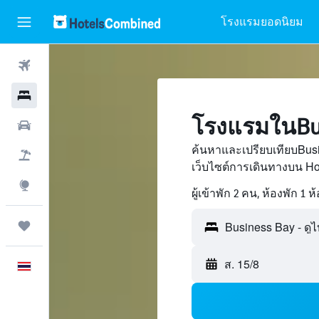
โรงแรมยอดนิยม
ตั๋วเครื่องบิน
โรงแรม
โรงแรมในBus
รถเช่า
ค้นหาและเปรียบเทียบBus
เที่ยวบิน+โรงแรม
เว็บไซต์การเดินทางบน H
สำรวจ
ผู้เข้าพัก 2 คน, ห้องพัก 1 ห
ทริป
ส. 15/8
ภาษาไทย