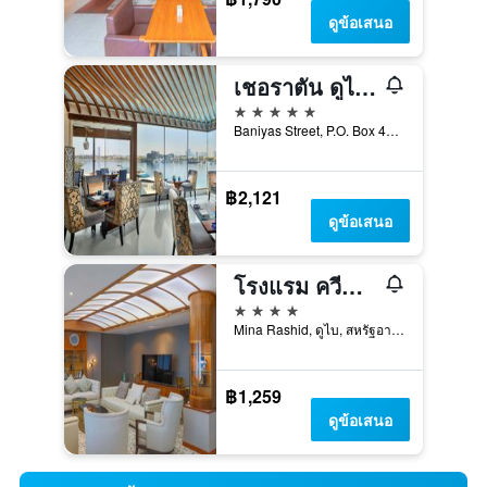
ดูข้อเสนอ
เชอราตัน ดูไบ ครีก โฮเทล แอนด์ ทาวเวอร์ส
5 ดาว
Baniyas Street, P.O. Box 4250, ดูไบ, สหรัฐอาหรับเอมิเรตส์
฿2,121
ดูข้อเสนอ
โรงแรม ควีน เอลิซาเบธ 2 บาย แอคคอร์
4 ดาว
Mina Rashid, ดูไบ, สหรัฐอาหรับเอมิเรตส์
฿1,259
ดูข้อเสนอ