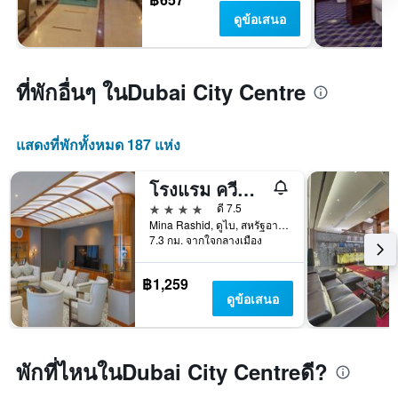
ดูข้อเสนอ
ที่พักอื่นๆ ในDubai City Centre
แสดงที่พักทั้งหมด 187 แห่ง
โรงแรม ควีน เอลิซาเบธ 2 บาย แอคคอร์
4 ดาว
ดี 7.5
Mina Rashid, ดูไบ, สหรัฐอาหรับเอมิเรตส์
7.3 กม. จากใจกลางเมือง
฿1,259
ดูข้อเสนอ
พักที่ไหนในDubai City Centreดี?