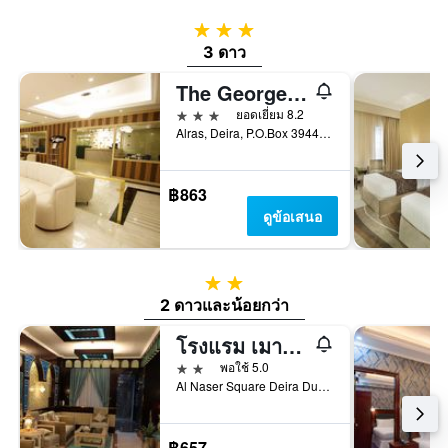
3 ดาว
3 ดาว
The George Hotel by Saffron Dubai Creek
3 ดาว
ยอดเยี่ยม 8.2
Alras, Deira, P.O.Box 3944, Deira, ดูไบ, สหรัฐอาหรับเอมิเรตส์
฿863
ดูข้อเสนอ
2 ดาว
2 ดาวและน้อยกว่า
โรงแรม เมานท์ รอยัล
2 ดาว
พอใช้ 5.0
Al Naser Square Deira Dubai 83163 AE, ดูไบ, สหรัฐอาหรับเอมิเรตส์
฿657