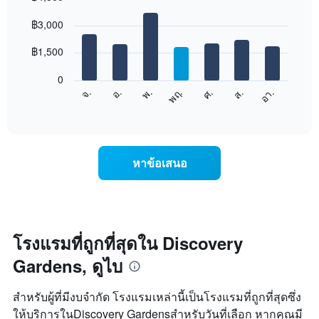
เดือน
Bar
Chart
graphic.
฿3,000
แผนภูมิ
chart
with
มี
7
฿1,500
แกน
bars.
X
1
0
แผนภูมิ
แกน
ศ.
พฤ.
พ.
อ.
จ.
อา.
ส.
ต่อ
End
แสดง
of
ไป
เดือน
interactive
นี้
chart
แผนภูมิ
แสดง
มี
ราคา
แกน
หาข้อเสนอ
เฉลี่ย
Y
ของ
1
ห้อง
แกน
พัก
แแส
ใน
ดง
แต่ละ
โรงแรมที่ถูกที่สุดใน Discovery
ราคา
วัน
เฉลี่ย
Gardens, ดูไบ
ของ
ของ
สัปดาห์
ห้อง
แผนภูมิ
พัก
สำหรับผู้ที่มีงบจำกัด โรงแรมเหล่านี้เป็นโรงแรมที่ถูกที่สุดซึ่ง
มี
ให้บริการในDiscovery Gardensสำหรับวันที่เลือก หากคุณมี
แกน