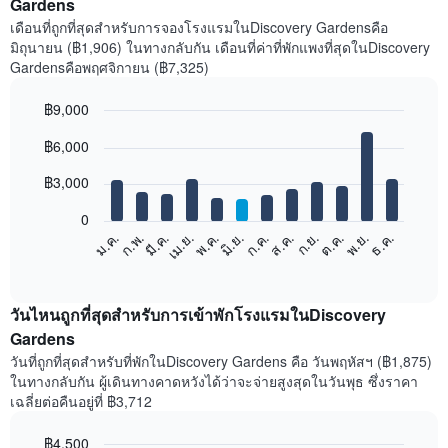
Gardens
เดือนที่ถูกที่สุดสำหรับการจองโรงแรมในDiscovery Gardensคือ
มิถุนายน (฿1,906) ในทางกลับกัน เดือนที่ค่าที่พักแพงที่สุดในDiscovery
Gardensคือพฤศจิกายน (฿7,325)
฿9,000
Bar
Chart
฿6,000
graphic.
chart
with
12
฿3,000
bars.
0
แผนภูมิ
ม.ค.
ก.พ.
มี.ค.
เม.ย.
พ.ค.
มิ.ย.
ก.ค.
ส.ค.
ก.ย.
ต.ค.
พ.ย.
ธ.ค.
ต่อ
End
of
ไป
interactive
นี้
chart
แสดง
วันไหนถูกที่สุดสำหรับการเข้าพักโรงแรมในDiscovery
ราคา
Gardens
เฉลี่ย
วันที่ถูกที่สุดสำหรับที่พักในDiscovery Gardens คือ วันพฤหัสฯ (฿1,875)
ของ
ในทางกลับกัน ผู้เดินทางคาดหวังได้ว่าจะจ่ายสูงสุดในวันพุธ ซึ่งราคา
ห้อง
เฉลี่ยต่อคืนอยู่ที่ ฿3,712
พัก
ใน
฿4,500
แต่ละ