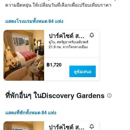
ความยืดหยุ่น ให้เปลี่ยนวันที่เลือกเพื่อเปรียบเทียบราคา
X
1
แกน
แสดงโรงแรมทั้งหมด 84 แห่ง
แสดง
วัน
ของ
ปาร์คไซด์ สวีท โฮเทล อพาร์ตเมนต์
สัปดาห์
ดูไบ, สหรัฐอาหรับเอมิเรตส์
แผนภูมิ
21.9 กม. จากใจกลางเมือง
มี
แกน
Y
฿1,720
1
แกน
ดูข้อเสนอ
แแส
ดง
ราคา
เฉลี่ย
ที่พักอื่นๆ ในDiscovery Gardens
ของ
ห้อง
พัก
แสดงที่พักทั้งหมด 84 แห่ง
ปาร์คไซด์ สวีท โฮเทล อพาร์ตเมนต์