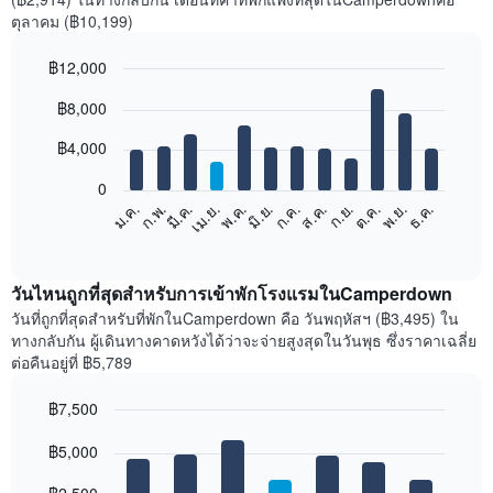
ตุลาคม (฿10,199)
฿12,000
Bar
Chart
฿8,000
graphic.
chart
with
12
฿4,000
bars.
0
แผนภูมิ
ก.พ.
พ.ค.
ส.ค.
พ.ย.
มี.ค.
มิ.ย.
ก.ย.
ธ.ค.
ม.ค.
เม.ย.
ก.ค.
ต.ค.
ต่อ
End
of
ไป
interactive
นี้
chart
แสดง
วันไหนถูกที่สุดสำหรับการเข้าพักโรงแรมในCamperdown
ราคา
วันที่ถูกที่สุดสำหรับที่พักในCamperdown คือ วันพฤหัสฯ (฿3,495) ใน
เฉลี่ย
ทางกลับกัน ผู้เดินทางคาดหวังได้ว่าจะจ่ายสูงสุดในวันพุธ ซึ่งราคาเฉลี่ย
ของ
ต่อคืนอยู่ที่ ฿5,789
ห้อง
พัก
฿7,500
ใน
Bar
แต่ละ
Chart
graphic.
฿5,000
chart
เดือน
with
แผนภูมิ
7