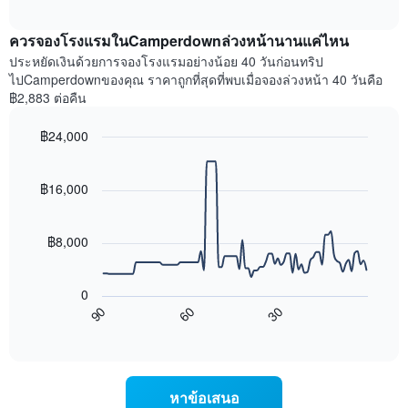
ราคา
interactive
แกน
เฉลี่ย
chart
X
ควรจองโรงแรมในCamperdownล่วงหน้านานแค่ไหน
ของ
1
ห้อง
ประหยัดเงินด้วยการจองโรงแรมอย่างน้อย 40 วันก่อนทริป
แกน
พัก
ไปCamperdownของคุณ ราคาถูกที่สุดที่พบเมื่อจองล่วงหน้า 40 วันคือ
แสดง
ใน
฿2,883 ต่อคืน
หมวด
สุด
หมู่
สัปดาห์
โรงแรม
฿24,000
นี้
ตาม
Line
Chart
ที่
จำนวน
graphic.
chart
พบ
with
ดาว
฿16,000
ใน
90
แผนภูมิ
ช่วง
data
มี
points.
3
แกน
฿8,000
วัน
Y
ที่
แผนภูมิ
1
ผ่าน
ต่อ
แกน
0
มา
ไป
แสดง
90
60
30
โดย
นี้
End
ราคา
of
รวบรวม
แสดง
เฉลี่ย
interactive
ตาม
การ
chart
ของ
ระดับ
เปลี่ยนแปลง
ห้อง
ดาว
ของ
พัก
หาข้อเสนอ
แผนภูมิ
ราคา