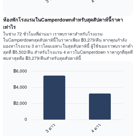
แสดง
End
แสดง
วัน
of
ราคา
interactive
ของ
เฉลี่ย
chart
สัปดาห์
ห้องพักโรงแรมในCamperdownสำหรับสุดสัปดาห์นี้ราคา
ของ
แผนภูมิ
ห้อง
เท่าไร
มี
พัก
ในช่วง 72 ชั่วโมงที่ผ่านมา เราพบราคาสำหรับโรงแรม
แกน
คืน
ในCamperdownสุดสัปดาห์นี้ในราคาเพียง ฿3,279/คืน หากคุณกำลัง
Y
นี้
มองหาโรงแรม 3 ดาวโดยเฉพาะในสุดสัปดาห์นี้ ผู้ใช้ของเราพบราคาต่ำ
1
ที่
สุดที่ ฿5,502/คืน สำหรับโรงแรม 4 ดาวในCamperdown ราคาถูกที่สุดที่
แกน
พบ
แแส
พบล่าสุดคือ ฿3,279/คืนสำหรับสุดสัปดาห์นี้
ใน
ดง
ช่วง
ราคา
฿6,000
3
เฉลี่ย
วัน
Bar
Chart
ของ
graphic.
chart
ที่
ห้อง
฿4,000
with
ผ่าน
พัก
2
มา
bars.
โดย
฿2,000
รวบรวม
แผนภูมิ
ตาม
ต่อ
ระดับ
0
ไป
ดาว
3 ดาว
4 ดาว
นี้
แผนภูมิ
End
แสดง
มี
of