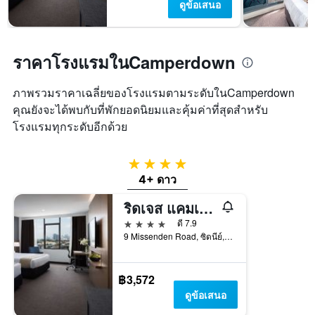
พัก
มี
ดูข้อเสนอ
ใน
แกน
ช่วง
Y
สุด
1
สัปดาห์
แกน
ราคาโรงแรมในCamperdown
นี้
แแส
ที่
ดง
ภาพรวมราคาเฉลี่ยของโรงแรมตามระดับในCamperdown
พบ
ราคา
คุณยังจะได้พบกับที่พักยอดนิยมและคุ้มค่าที่สุดสำหรับ
ใน
เฉลี่ย
ช่วง
ของ
โรงแรมทุกระดับอีกด้วย
3
ห้อง
วัน
พัก
ที่
4 ดาว
ผ่าน
4+ ดาว
มา
ริดเจส แคมเปอร์ดาวน์
4 ดาว
ดี 7.9
9 Missenden Road, ซิดนีย์, NSW, ออสเตรเลีย
฿3,572
ดูข้อเสนอ