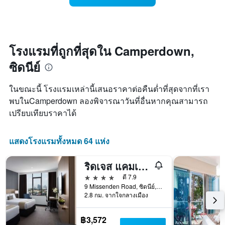
คืน
มี
ห้อง
นี้
แกน
พัก
ซึ่ง
X
เมื่อ
พบใน
1
ใกล้
3
แกน
ถึง
โรงแรมที่ถูกที่สุดใน Camperdown,
วัน
แสดง
วัน
ที่
ซิดนีย์
หมวด
ที่
ผ่าน
หมู่
เข้า
มา
โรงแรม
พัก
ในขณะนี้ โรงแรมเหล่านี้เสนอราคาต่อคืนต่ำที่สุดจากที่เรา
ตาม
แผนภูมิ
พบในCamperdown ลองพิจารณาวันที่อื่นหากคุณสามารถ
จำนวน
มี
เปรียบเทียบราคาได้
ดาว
แกน
แผนภูมิ
X
มี
1
แสดงโรงแรมทั้งหมด 64 แห่ง
แกน
แกน
Y
แสดง
1
จำนวน
ริดเจส แคมเปอร์ดาวน์
แกน
วัน
4 ดาว
ดี 7.9
แสดง
ก่อน
9 Missenden Road, ซิดนีย์, NSW, ออสเตรเลีย
ราคา
การ
2.8 กม. จากใจกลางเมือง
เฉลี่ย
เข้า
ของ
พัก
ห้อง
แผนภูมิ
฿3,572