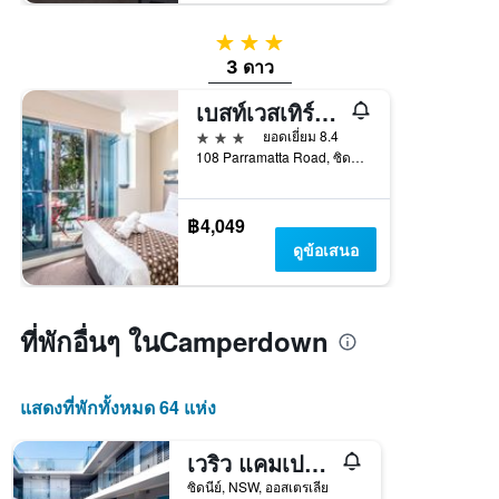
3 ดาว
3 ดาว
เบสท์เวสเทิร์น พลัส แคมเปอร์ดาวน์ สวีทส์
3 ดาว
ยอดเยี่ยม 8.4
108 Parramatta Road, ซิดนีย์, NSW, ออสเตรเลีย
฿4,049
ดูข้อเสนอ
ที่พักอื่นๆ ในCamperdown
แสดงที่พักทั้งหมด 64 แห่ง
เวริว แคมเปอร์ดาวน์
ซิดนีย์, NSW, ออสเตรเลีย