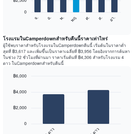
฿2,500
มี
bars.
แกน
0
X
แผนภูมิ
ศ.
พฤ.
พ.
อ.
จ.
อา.
ส.
1
ต่อ
End
แกน
of
ไป
interactive
แสดง
นี้
chart
เดือน
แสดง
โรงแรมในCamperdownสำหรับคืนนี้ราคาเท่าไหร่
แผนภูมิ
ราคา
ผู้ใช้พบราคาสำหรับโรงแรมในCamperdownคืนนี้ เริ่มต้นในราคาต่ำ
มี
เฉลี่ย
สุดที่ ฿3,617 และเพิ่มขึ้นเป็นราคาเฉลี่ยที่ ฿3,956 โดยอิงจากการค้นหา
แกน
ของ
ในช่วง 72 ชั่วโมงที่ผ่านมา ราคาเริ่มต้นที่ ฿4,306 สำหรับโรงแรม 4
Y
ห้อง
ดาว ในCamperdownสำหรับคืนนี้
1
พัก
แกน
ใน
แแส
฿6,000
แต่ละ
ดง
Bar
วัน
Chart
ราคา
graphic.
chart
ของ
฿4,000
with
เฉลี่ย
สัปดาห์
2
ของ
แผนภูมิ
bars.
ห้อง
มี
฿2,000
พัก
แกน
แผนภูมิ
X
ต่อ
1
0
ไป
แกน
3 ดาว
4 ดาว
นี้