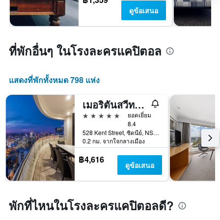
ดูข้อเสนอ
ที่พักอื่นๆ ในโรงละครแคปิตอล
แสดงที่พักทั้งหมด 798 แห่ง
เมอริตันสวีทส์ ถนนเคนท์ ซิดนีย์
5 ดาว
ยอดเยี่ยม
8.4
528 Kent Street, ซิดนีย์, NSW, ออสเตรเลีย
0.2 กม. จากใจกลางเมือง
฿4,616
ดูข้อเสนอ
พักที่ไหนในโรงละครแคปิตอลดี?