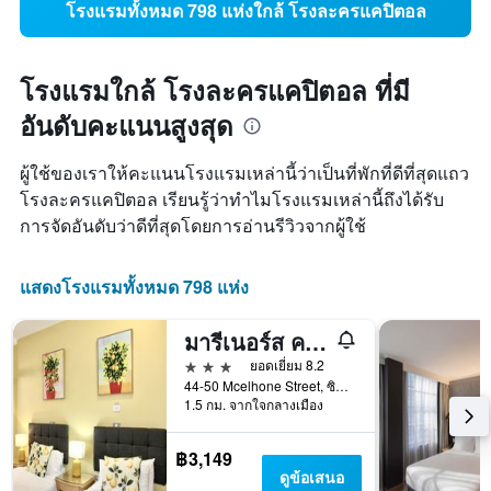
โรงแรมทั้งหมด 798 แห่งใกล้ โรงละครแคปิตอล
โรงแรมใกล้ โรงละครแคปิตอล ที่มี
อันดับคะแนนสูงสุด
ผู้ใช้ของเราให้คะแนนโรงแรมเหล่านี้ว่าเป็นที่พักที่ดีที่สุดแถว
โรงละครแคปิตอล เรียนรู้ว่าทำไมโรงแรมเหล่านี้ถึงได้รับ
การจัดอันดับว่าดีที่สุดโดยการอ่านรีวิวจากผู้ใช้
แสดงโรงแรมทั้งหมด 798 แห่ง
มารีเนอร์ส คอร์ท โฮเทล ซิดนีย์
3 ดาว
ยอดเยี่ยม 8.2
44-50 Mcelhone Street, ซิดนีย์, NSW, ออสเตรเลีย
1.5 กม. จากใจกลางเมือง
฿3,149
ดูข้อเสนอ