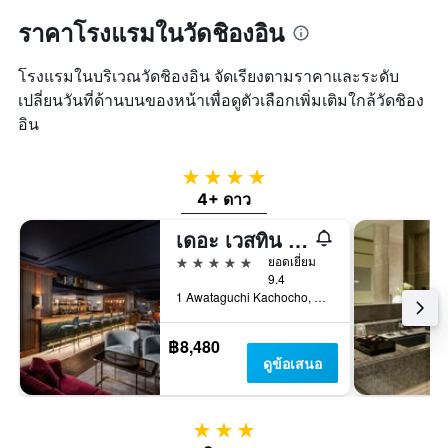
ราคาโรงแรมในวัดชิองอิน
โรงแรมในบริเวณวัดชิองอิน จัดเรียงตามราคาและระดับ
เปลี่ยนวันที่ด้านบนของหน้าเพื่อดูตัวเลือกเพิ่มเติมใกล้วัดชิอง
อิน
4 ดาว
4+ ดาว
เดอะ เวสทิน มิยาโกะ เกียวโต
5 ดาว
ยอดเยี่ยม
9.4
1 Awataguchi Kachocho, Higashiyama, เกียวโต, ญี่ปุ่น
฿8,480
ดูข้อเสนอ
3 ดาว