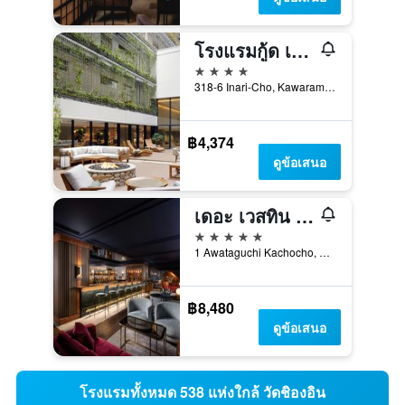
โรงแรมกู้ด เนเจอร์ เกียวโต
4 ดาว
318-6 Inari-Cho, Kawaramachidori Shijosagaru, 2Chome, เกียวโต, ญี่ปุ่น
฿4,374
ดูข้อเสนอ
เดอะ เวสทิน มิยาโกะ เกียวโต
5 ดาว
1 Awataguchi Kachocho, Higashiyama, เกียวโต, ญี่ปุ่น
฿8,480
ดูข้อเสนอ
โรงแรมทั้งหมด 538 แห่งใกล้ วัดชิองอิน