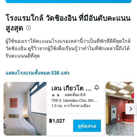
โรงแรมใกล้ วัดชิองอิน ที่มีอันดับคะแนน
สูงสุด
ผู้ใช้ของเราให้คะแนนโรงแรมเหล่านี้ว่าเป็นที่พักที่ดีที่สุดใกล้
วัดชิองอิน ดูรีวิวจากผู้ใช้เพื่อเรียนรู้ว่าทำไมที่พักเหล่านี้ถึงได้
รับคะแนนดีที่สุด
แสดงโรงแรมทั้งหมด 538 แห่ง
เลน เกียวโต คาวารามาจิ - โฮสเทล
2 ดาว
ยอดเยี่ยม 8.6
709-3, Uematsu-Cho, Shimogyo-ku, เกียวโต, ญี่ปุ่น
1.0 กม. จากใจกลางเมือง
฿1,027
ดูข้อเสนอ