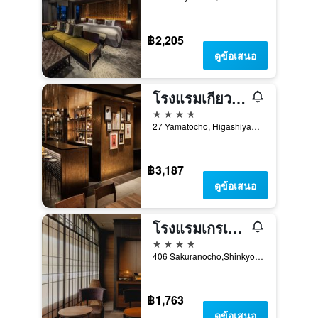
฿2,205
ดูข้อเสนอ
โรงแรมเกียวโต แกรนเบล
4 ดาว
27 Yamatocho, Higashiyama-ku, เกียวโต, ญี่ปุ่น
฿3,187
ดูข้อเสนอ
โรงแรมเกรเซอรี เกียวโต ซานโจ
4 ดาว
406 Sakuranocho,Shinkyogokudori-Sanjo-Sagaru,Nakagyo-ku, เกียวโต, ญี่ปุ่น
฿1,763
ดูข้อเสนอ