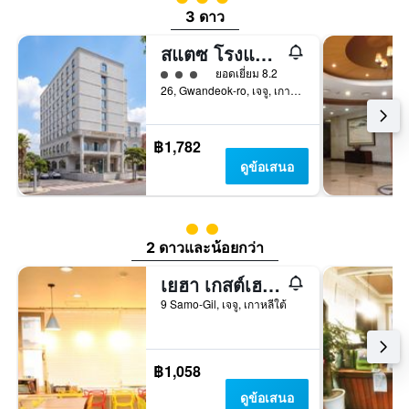
3 ดาว
สแตซ โรงแรม เฮอริเทจ
ให้ 3 ดาว
ยอดเยี่ยม 8.2
26, Gwandeok-ro, เจจู, เกาหลีใต้
฿1,782
ดูข้อเสนอ
ให้ 2 ดาว
2 ดาวและน้อยกว่า
เยฮา เกสต์เฮาส์ - โฮสเทล
9 Samo-Gil, เจจู, เกาหลีใต้
฿1,058
ดูข้อเสนอ