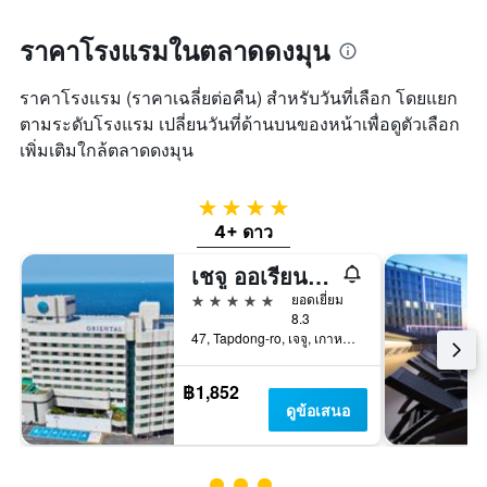
ราคาโรงแรมในตลาดดงมุน
ราคาโรงแรม (ราคาเฉลี่ยต่อคืน) สำหรับวันที่เลือก โดยแยก
ตามระดับโรงแรม เปลี่ยนวันที่ด้านบนของหน้าเพื่อดูตัวเลือก
เพิ่มเติมใกล้ตลาดดงมุน
4 ดาว
4+ ดาว
เชจู ออเรียนทัล โฮเทล แอนด์ คาสิโน
5 ดาว
ยอดเยี่ยม
8.3
47, Tapdong-ro, เจจู, เกาหลีใต้
฿1,852
ดูข้อเสนอ
ให้ 3 ดาว