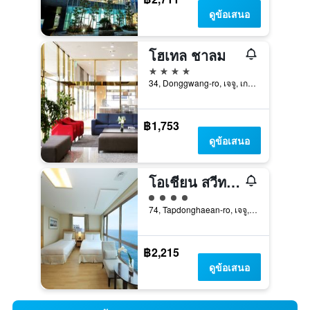
ดูข้อเสนอ
โฮเทล ชาลม
4 ดาว
34, Donggwang-ro, เจจู, เกาหลีใต้
฿1,753
ดูข้อเสนอ
โอเชียน สวีทส์ เชจู โฮเทล
ให้ 4 ดาว
74, Tapdonghaean-ro, เจจู, เกาหลีใต้
฿2,215
ดูข้อเสนอ