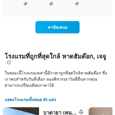
1
60
30
90
นี้
End
แกน
of
แสดง
แสดง
interactive
การ
chart
วัน
เปลี่ยนแปลง
ของ
ของ
สัปดาห์
หาข้อเสนอ
ราคา
แผนภูมิ
ห้อง
มี
พัก
แกน
เมื่อ
Y
ใกล้
1
ถึง
โรงแรมที่ถูกที่สุดใกล้ หาดฮัมด๊อก, เจจู
แกน
วัน
แแส
ที่
ดง
เข้า
ราคา
ในขณะนี้โรงแรมเหล่านี้มีราคาถูกที่สุดใกล้หาดฮัมด๊อก ซึ่ง
พัก
เฉลี่ย
แผนภูมิ
เราพบสำหรับวันที่เลือก ลองพิจารณาวันที่อื่นหากคุณ
ของ
มี
สามารถเปรียบเทียบราคาได้
ห้อง
แกน
พัก
X
1
แสดงโรงแรมทั้งหมด 45 แห่ง
แกน
แสดง
บาดายา เพนชัน
จำนวน