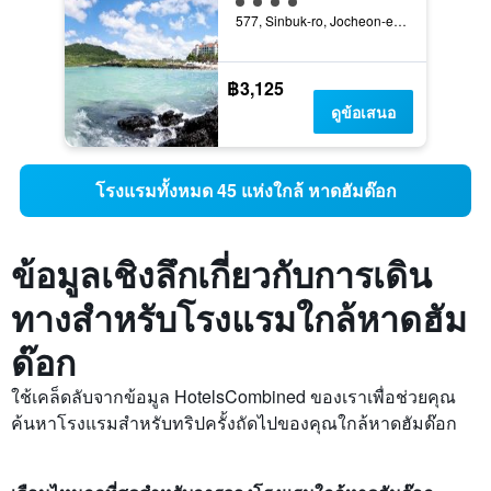
577, Sinbuk-ro, Jocheon-eup, เจจู, เกาหลีใต้
฿3,125
ดูข้อเสนอ
โรงแรมทั้งหมด 45 แห่งใกล้ หาดฮัมด๊อก
ข้อมูลเชิงลึกเกี่ยวกับการเดิน
ทางสำหรับโรงแรมใกล้หาดฮัม
ด๊อก
ใช้เคล็ดลับจากข้อมูล HotelsCombined ของเราเพื่อช่วยคุณ
ค้นหาโรงแรมสำหรับทริปครั้งถัดไปของคุณใกล้หาดฮัมด๊อก