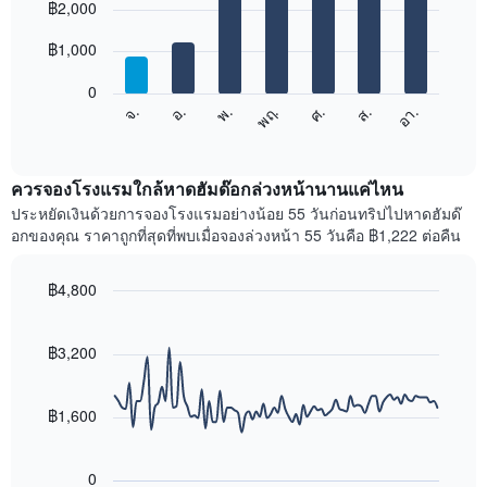
graphic.
฿2,000
chart
เดือน
with
แผนภูมิ
7
฿1,000
มี
bars.
แกน
0
X
แผนภูมิ
ศ.
พฤ.
พ.
อ.
จ.
อา.
ส.
1
ต่อ
End
แกน
of
ไป
interactive
แสดง
นี้
chart
เดือน
แสดง
ควรจองโรงแรมใกล้หาดฮัมด๊อกล่วงหน้านานแค่ไหน
แผนภูมิ
ราคา
ประหยัดเงินด้วยการจองโรงแรมอย่างน้อย 55 วันก่อนทริปไปหาดฮัมด๊
มี
เฉลี่ย
อกของคุณ ราคาถูกที่สุดที่พบเมื่อจองล่วงหน้า 55 วันคือ ฿1,222 ต่อคืน
แกน
ของ
Y
ห้อง
1
พัก
฿4,800
แกน
ใน
Line
Chart
แแส
แต่ละ
graphic.
chart
ดง
with
วัน
฿3,200
ราคา
90
ของ
data
เฉลี่ย
สัปดาห์
points.
ของ
แผนภูมิ
฿1,600
ห้อง
มี
แผนภูมิ
พัก
แกน
ต่อ
X
0
ไป