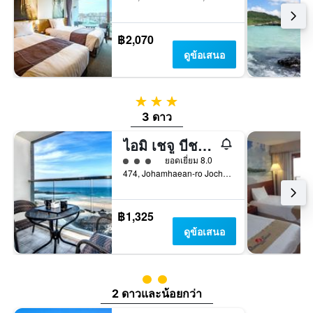
฿2,070
ดูข้อเสนอ
3 ดาว
3 ดาว
ไอมิ เชจู บีช โฮเทล ฮัมด็อก ดับเบิลยู
ให้ 3 ดาว
ยอดเยี่ยม 8.0
474, Johamhaean-ro Jocheon-Eup, เจจู, เกาหลีใต้
฿1,325
ดูข้อเสนอ
ให้ 2 ดาว
2 ดาวและน้อยกว่า