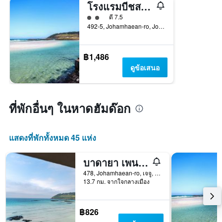
โรงแรมบีชสตอรี่
ให้ 2 ดาว
ดี 7.5
492-5, Johamhaean-ro, Jocheon-Eup, เจจู, เกาหลีใต้
฿1,486
ดูข้อเสนอ
ที่พักอื่นๆ ในหาดฮัมด๊อก
แสดงที่พักทั้งหมด 45 แห่ง
บาดายา เพนชัน
478, Johamhaean-ro, เจจู, เกาหลีใต้
13.7 กม. จากใจกลางเมือง
฿826