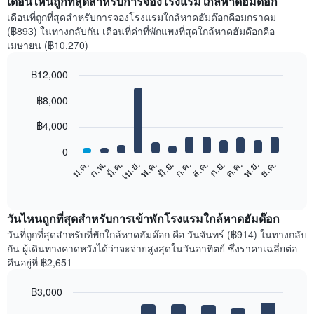
เดือนไหนถูกที่สุดสำหรับการจองโรงแรมใกล้หาดฮัมด๊อก
เดือนที่ถูกที่สุดสำหรับการจองโรงแรมใกล้หาดฮัมด๊อกคือมกราคม
(฿893) ในทางกลับกัน เดือนที่ค่าที่พักแพงที่สุดใกล้หาดฮัมด๊อกคือ
เมษายน (฿10,270)
฿12,000
Bar
Chart
฿8,000
graphic.
chart
with
12
฿4,000
bars.
0
แผนภูมิ
ก.พ.
พ.ค.
ส.ค.
พ.ย.
มี.ค.
มิ.ย.
ก.ย.
ธ.ค.
ม.ค.
เม.ย.
ก.ค.
ต.ค.
ต่อ
End
of
ไป
interactive
นี้
chart
แสดง
วันไหนถูกที่สุดสำหรับการเข้าพักโรงแรมใกล้หาดฮัมด๊อก
ราคา
วันที่ถูกที่สุดสำหรับที่พักใกล้หาดฮัมด๊อก คือ วันจันทร์ (฿914) ในทางกลับ
เฉลี่ย
กัน ผู้เดินทางคาดหวังได้ว่าจะจ่ายสูงสุดในวันอาทิตย์ ซึ่งราคาเฉลี่ยต่อ
ของ
คืนอยู่ที่ ฿2,651
ห้อง
พัก
฿3,000
ใน
Bar
แต่ละ
Chart