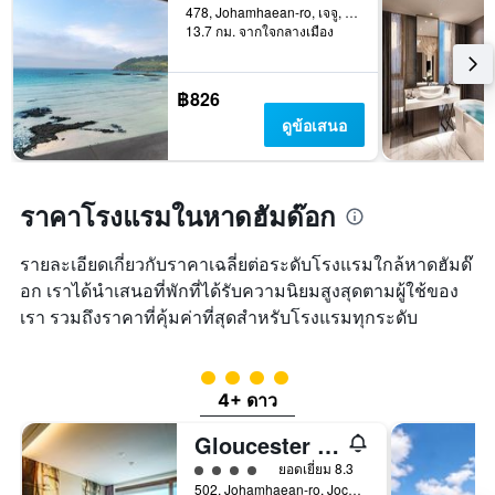
วัน
478, Johamhaean-ro, เจจู, เกาหลีใต้
ก่อน
13.7 กม. จากใจกลางเมือง
การ
เข้า
พัก
฿826
แผนภูมิ
ดูข้อเสนอ
มี
แกน
Y
1
ราคาโรงแรมในหาดฮัมด๊อก
แกน
แแส
ดง
รายละเอียดเกี่ยวกับราคาเฉลี่ยต่อระดับโรงแรมใกล้หาดฮัมด๊
ราคา
อก เราได้นำเสนอที่พักที่ได้รับความนิยมสูงสุดตามผู้ใช้ของ
เฉลี่ย
เรา รวมถึงราคาที่คุ้มค่าที่สุดสำหรับโรงแรมทุกระดับ
ของ
ห้อง
พัก
ให้ 4 ดาว
4+ ดาว
Gloucester Hotel Hamdeok
ให้ 4 ดาว
ยอดเยี่ยม 8.3
502, Johamhaean-ro, Jocheon-Eup, เจจู, เกาหลีใต้