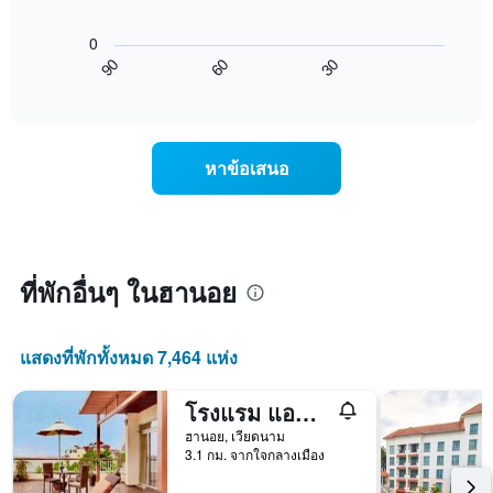
1
แผนภูมิ
ผ่าน
แกน
ต่อ
มา
0
แสดง
ไป
โดย
60
30
90
ราคา
นี้
End
รวบรวม
of
เฉลี่ย
แสดง
ตาม
interactive
ของ
การ
chart
ระดับ
ห้อง
เปลี่ยนแปลง
ดาว
พัก
ของ
แผนภูมิ
หาข้อเสนอ
คืน
ราคา
มี
นี้
ห้อง
แกน
ซึ่ง
พัก
X
พบใน
เมื่อ
1
3
ใกล้
แกน
วัน
ถึง
ที่พักอื่นๆ ในฮานอย
แสดง
ที่
วัน
หมวด
ผ่าน
ที่
หมู่
มา
เข้า
โรงแรม
แสดงที่พักทั้งหมด 7,464 แห่ง
พัก
ตาม
แผนภูมิ
จำนวน
มี
โรงแรม แอนด์ เรสซิเดนซ์ วิล'คิว เวสต์เลค
ดาว
แกน
แผนภูมิ
ฮานอย, เวียดนาม
X
มี
3.1 กม. จากใจกลางเมือง
1
แกน
แกน