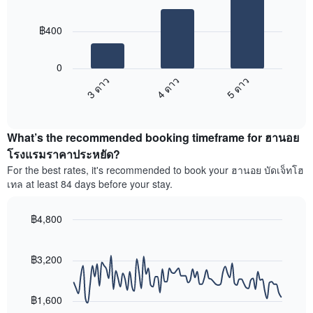
3
มา
bars.
โดย
฿400
รวบรวม
แผนภูมิ
ตาม
ต่อ
ระดับ
0
ไป
ดาว
3 ดาว
4 ดาว
5 ดาว
นี้
แผนภูมิ
End
แสดง
มี
of
ราคา
interactive
แกน
เฉลี่ย
chart
X
What’s the recommended booking timeframe for ฮานอย
ของ
1
ห้อง
โรงแรมราคาประหยัด?
แกน
พัก
For the best rates, it's recommended to book your ฮานอย บัดเจ็ทโฮ
แสดง
ใน
หมวด
เทล at least 84 days before your stay.
สุด
หมู่
สัปดาห์
โรงแรม
นี้
฿4,800
ตาม
ที่
Line
จำนวน
Chart
พบ
graphic.
chart
ดาว
ใน
with
฿3,200
แผนภูมิ
90
ช่วง
มี
data
3
แกน
points.
วัน
฿1,600
Y
ที่