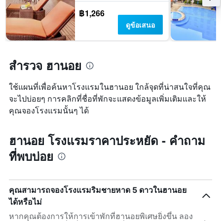
Y
แสดง
1
฿1,266
จำนวน
แกน
ดูข้อเสนอ
วัน
แสดง
ก่อน
ราคา
การ
เฉลี่ย
เข้า
ของ
สำรวจ ฮานอย
พัก
ห้อง
แผนภูมิ
พัก
มี
ใช้แผนที่เพื่อค้นหาโรงแรมในฮานอย ใกล้จุดที่น่าสนใจที่คุณ
ใน
แกน
ช่วง
จะไปบ่อยๆ การคลิกที่ชื่อที่พักจะแสดงข้อมูลเพิ่มเติมและให้
Y
สุด
คุณจองโรงแรมนั้นๆ ได้
1
สัปดาห์
แกน
นี้
แแส
ที่
ฮานอย โรงแรมราคาประหยัด - คำถาม
ดง
พบ
ราคา
ใน
ที่พบบ่อย
เฉลี่ย
ช่วง
ของ
3
ห้อง
วัน
พัก
ที่
คุณสามารถจองโรงแรมริมชายหาด 5 ดาวในฮานอย
ผ่าน
ได้หรือไม่
มา
หากคุณต้องการให้การเข้าพักที่ฮานอยพิเศษยิ่งขึ้น ลอง