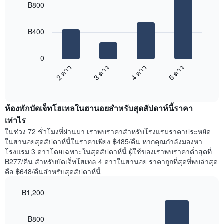
฿800
with
4
bars.
฿400
แผนภูมิ
ต่อ
0
ไป
2 ดาว
3 ดาว
4 ดาว
5 ดาว
นี้
End
แสดง
of
ราคา
interactive
เฉลี่ย
chart
ห้องพักบัดเจ็ทโฮเทลในฮานอยสำหรับสุดสัปดาห์นี้ราคา
ของ
ห้อง
เท่าไร
พัก
ในช่วง 72 ชั่วโมงที่ผ่านมา เราพบราคาสำหรับโรงแรมราคาประหยัด
คืน
ในฮานอยสุดสัปดาห์นี้ในราคาเพียง ฿485/คืน หากคุณกำลังมองหา
นี้
โรงแรม 3 ดาวโดยเฉพาะในสุดสัปดาห์นี้ ผู้ใช้ของเราพบราคาต่ำสุดที่
ที่
฿277/คืน สำหรับบัดเจ็ทโฮเทล 4 ดาวในฮานอย ราคาถูกที่สุดที่พบล่าสุด
พบ
คือ ฿648/คืนสำหรับสุดสัปดาห์นี้
ใน
ช่วง
฿1,200
3
วัน
Bar
Chart
graphic.
chart
ที่
฿800
with
ผ่าน