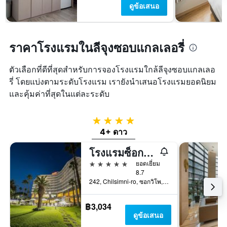
ดูข้อเสนอ
ราคาโรงแรมในลีจุงซอบแกลเลอรี่
ตัวเลือกที่ดีที่สุดสำหรับการจองโรงแรมใกล้ลีจุงซอบแกลเลอ
รี่ โดยแบ่งตามระดับโรงแรม เรายังนำเสนอโรงแรมยอดนิยม
และคุ้มค่าที่สุดในแต่ละระดับ
4 ดาว
4+ ดาว
โรงแรมซ็อกวิโพ KAL
5 ดาว
ยอดเยี่ยม
8.7
242, Chilsimni-ro, ซอกวิโพ, เกาหลีใต้
฿3,034
ดูข้อเสนอ