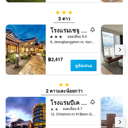
3 ดาว
3 ดาว
โรงแรมเชจู ฮานก ฮัลลากุง
ให้ 3 ดาว
ยอดเยี่ยม 9.4
6, Jeongbangyeon-ro, ซอกวิโพ, เกาหลีใต้
฿2,417
ดูข้อเสนอ
2 ดาว
2 ดาวและน้อยกว่า
โรงแรมบีเค เชจู
2 ดาว
ยอดเยี่ยม 8.7
12, Chilsimni-ro 91Beon-Gil, ซอกวิโพ, เกาหลีใต้