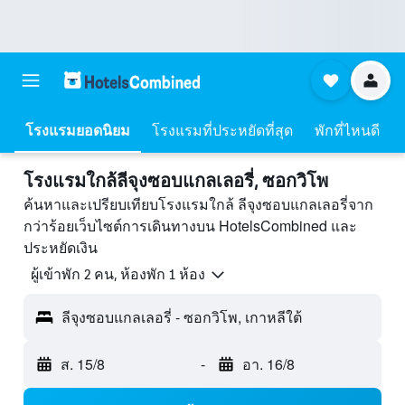
โรงแรมยอดนิยม
โรงแรมที่ประหยัดที่สุด
พักที่ไหนดี
โรงแรมใกล้ลีจุงซอบแกลเลอรี่, ซอกวิโพ
ค้นหาและเปรียบเทียบโรงแรมใกล้ ลีจุงซอบแกลเลอรี่จาก
กว่าร้อยเว็บไซต์การเดินทางบน HotelsCombined และ
ประหยัดเงิน
ผู้เข้าพัก 2 คน, ห้องพัก 1 ห้อง
ลีจุงซอบแกลเลอรี่ - ซอกวิโพ, เกาหลีใต้
ส. 15/8
-
อา. 16/8